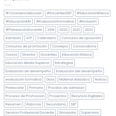
#ConvivenciaEscolar
#DocentesSEP
#EducaciónBásica
#EducaciónMX
#EvaluaciónFormativa
#Inclusión
#PlaneaciónDocente
2019
2020
2021
2022
Admisión
ATP
Calendario
Concurso de oposición
Concurso de promoción
Consejos
Convocatoria
Cursos
Director
Docentes
Educación Básica
Educación Media Superior
Estrategias
Evaluación de desempeño
Evaluación del desempeño
evaluación formativa
Guía
Material didactico
Noticia
Preescolar
Primaria
Proceso de admision
Proceso de Promocion
Proyectos
Recursos Digitales
Resumen
Rúbricas
Secundaria
SEP
Servicio Profesional Docente
Simulador
Supervisor