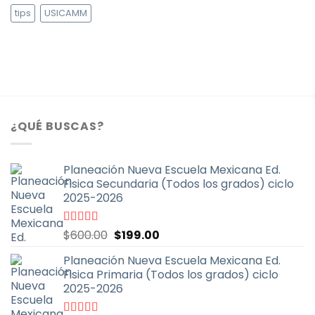
tips
USICAMM
¿QUÉ BUSCAS?
Planeación Nueva Escuela Mexicana Ed.
Fisica Secundaria (Todos los grados) ciclo
2025-2026
El
El
Valorado
$
600.00
$
199.00
con
4.67
de
precio
precio
5
Planeación Nueva Escuela Mexicana Ed.
original
actual
Fisica Primaria (Todos los grados) ciclo
era:
es:
2025-2026
$600.00.
$199.00.