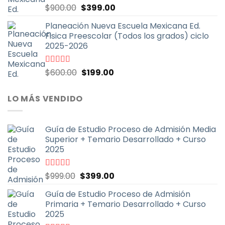
El
El
Valorado
$
900.00
$
399.00
con
5.00
de
precio
precio
5
Planeación Nueva Escuela Mexicana Ed.
original
actual
Fisica Preescolar (Todos los grados) ciclo
era:
es:
2025-2026
$900.00.
$399.00.
El
El
Valorado
$
600.00
$
199.00
con
4.67
de
precio
precio
5
original
actual
LO MÁS VENDIDO
era:
es:
$600.00.
$199.00.
Guía de Estudio Proceso de Admisión Media
Superior + Temario Desarrollado + Curso
2025
El
El
Valorado
$
999.00
$
399.00
con
4.70
de
precio
precio
5
Guía de Estudio Proceso de Admisión
original
actual
Primaria + Temario Desarrollado + Curso
era:
es:
2025
$999.00.
$399.00.