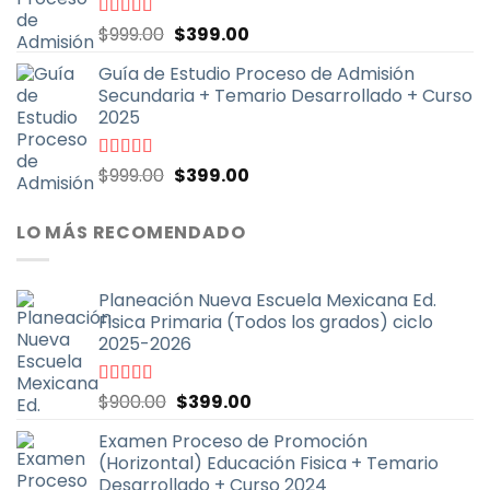
El
El
Valorado
$
999.00
$
399.00
con
4.79
de
precio
precio
5
Guía de Estudio Proceso de Admisión
original
actual
Secundaria + Temario Desarrollado + Curso
era:
es:
2025
$999.00.
$399.00.
El
El
Valorado
$
999.00
$
399.00
con
4.70
de
precio
precio
5
original
actual
LO MÁS RECOMENDADO
era:
es:
$999.00.
$399.00.
Planeación Nueva Escuela Mexicana Ed.
Fisica Primaria (Todos los grados) ciclo
2025-2026
El
El
Valorado
$
900.00
$
399.00
con
5.00
de
precio
precio
5
Examen Proceso de Promoción
original
actual
(Horizontal) Educación Fisica + Temario
era:
es:
Desarrollado + Curso 2024