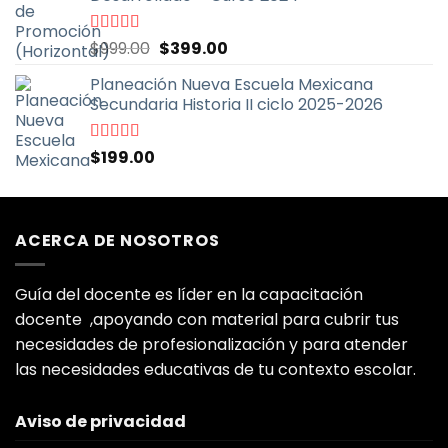
$900.00.
$399.00.
El
El
Valorado
$
999.00
$
399.00
con
5.00
de
precio
precio
5
Planeación Nueva Escuela Mexicana
original
actual
Secundaria Historia II ciclo 2025-2026
era:
es:
$999.00.
$399.00.
Valorado
$
199.00
con
5.00
de
5
ACERCA DE NOSOTROS
Guía del docente es líder en la capacitación
docente ,apoyando con material para cubrir tus
necesidades de profesionalización y para atender
las necesidades educativas de tu contexto escolar.
Aviso de privacidad