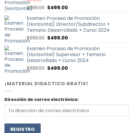
El
El
Valorado
$
999.00
$
499.00
con
4.87
de
precio
precio
5
Examen Proceso de Promoción
original
actual
(Horizontal) Director/Subdirector +
era:
es:
Temario Desarrollado + Curso 2024
$999.00.
$499.00.
El
El
$
999.00
$
499.00
precio
precio
Examen Proceso de Promoción
original
actual
(Horizontal) Supervisor + Temario
era:
es:
Desarrollado + Curso 2024
$999.00.
$499.00.
El
El
$
999.00
$
499.00
precio
precio
original
actual
¡MATERIAL DIDACTICO GRATIS!
era:
es:
$999.00.
$499.00.
Dirección de correo electrónico: