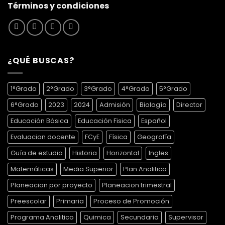
Términos y condiciones
¿QUÉ BUSCAS?
1°Grado
2°Grado
3°Grado
4°Grado
5°Grado
6°Grado
2023
2024
Admisión
Biología
Director
Educación Básica
Educación Fisica
Español
Evaluacion docente
FCyE
Física
Geografía
Guía de estudio
Historia
Horizontal
Ingles
Matemáticas
Media Superior
Plan Analitico
Planeacion por proyecto
Planeacion trimestral
Preescolar
Primaria
Proceso de Promoción
Programa Analitico
Quimica
Secundaria
Supervisor