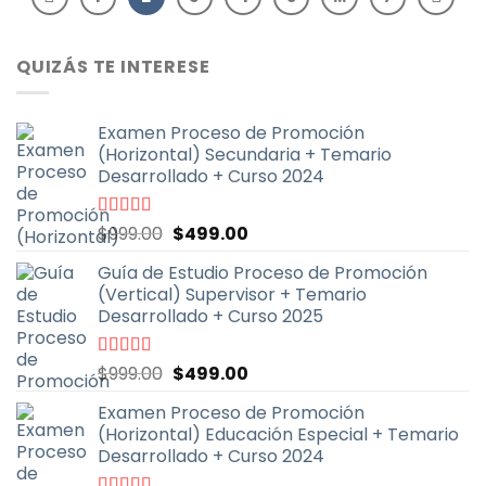
QUIZÁS TE INTERESE
Examen Proceso de Promoción
(Horizontal) Secundaria + Temario
Desarrollado + Curso 2024
El
El
Valorado
$
999.00
$
499.00
con
4.91
de
precio
precio
5
Guía de Estudio Proceso de Promoción
original
actual
(Vertical) Supervisor + Temario
era:
es:
Desarrollado + Curso 2025
$999.00.
$499.00.
El
El
Valorado
$
999.00
$
499.00
con
4.71
de
precio
precio
5
Examen Proceso de Promoción
original
actual
(Horizontal) Educación Especial + Temario
era:
es:
Desarrollado + Curso 2024
$999.00.
$499.00.