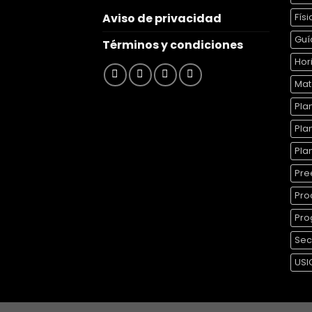
Aviso de privacidad
Físi
Guí
Términos y condiciones
Hor
Mat
Plan
Pla
Pla
Pre
Pro
Pro
Sec
US