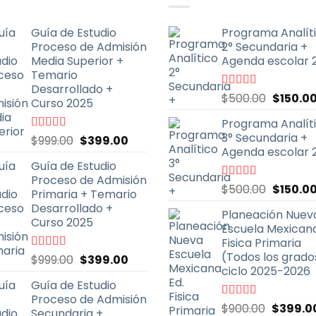
Guía de Estudio
Programa Analít
Proceso de Admisión
2° Secundaria +
Media Superior +
Agenda escolar 
Temario
Desarrollado +
El
Valorado
$
500.00
$
150.0
Curso 2025
con
5.00
de
precio
5
Programa Analít
original
3° Secundaria +
El
El
Valorado
$
999.00
$
399.00
era:
con
4.70
de
Agenda escolar 
precio
precio
$500.00
5
Guía de Estudio
original
actual
Proceso de Admisión
era:
es:
El
Valorado
$
500.00
$
150.0
Primaria + Temario
$999.00.
$399.00.
con
5.00
de
precio
Desarrollado +
5
Planeación Nuev
original
Curso 2025
Escuela Mexicana
era:
Fisica Primaria
$500.00
(Todos los grado
El
El
Valorado
$
999.00
$
399.00
con
4.79
de
ciclo 2025-2026
precio
precio
5
Guía de Estudio
original
actual
Proceso de Admisión
era:
es:
El
Valorado
$
900.00
$
399.0
Secundaria +