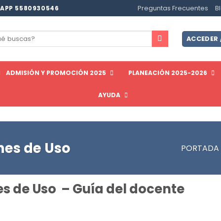
Preguntas Frecuentes
B
APP 5580930546
ar
ACCEDER 
ADMISIÓN Y PROMOCIÓN 2025
PLANEACIÓN 2025-2026
AYUDA
nes de Uso
PORTADA
s de Uso – Guía del docente