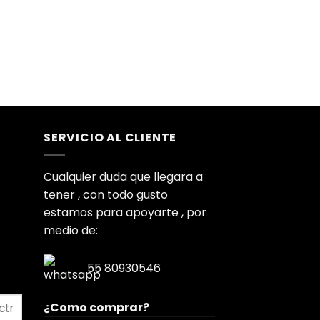
precio
actual
es:
.
$399.00.
SERVICIO AL CLIENTE
Cualquier duda que llegara a
tener , con todo gusto
estamos para apoyarte , por
medio de:
55 80930546
¿Como comprar?