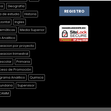
ca
Geografía
a de estudio
Historia
izontal
Ingles
emáticas
Media Superior
 Analitico
neacion por proyecto
neacion trimestral
escolar
Primaria
ceso de Promoción
grama Analitico
Quimica
undaria
Supervisor
ICAMM