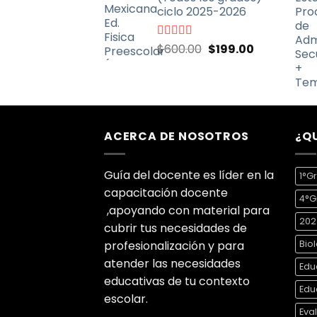
ciclo 2025-2026
El
El
Valorado
$
600.00
$
199.00
con
4.67
de
precio
precio
5
original
actual
era:
es:
$600.00.
$199.00.
ACERCA DE NOSOTROS
¿Q
Guía del docente es líder en la
1°G
capacitación docente
4°G
,apoyando con material para
202
cubrir tus necesidades de
profesionalización y para
Bio
atender las necesidades
Edu
educativas de tu contexto
Edu
escolar.
Eva