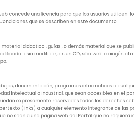
 web concede una licencia para que los usuarios utilicen 
y Condiciones que se describen en este documento.
material didactico , guías , o demás material que se publ
ificado o sin modificar, en un CD, sitio web o ningún otr
ipo.
dibujos, documentación, programas informáticos o cualqu
edad intelectual o industrial, que sean accesibles en el 
 y quedan expresamente reservados todos los derechos s
pertexto (links) a cualquier elemento integrante de las pá
ue no sean a una página web del Portal que no requiera id