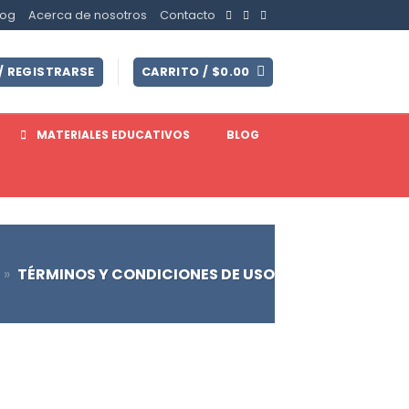
log
Acerca de nosotros
Contacto
/ REGISTRARSE
CARRITO /
$
0.00
MATERIALES EDUCATIVOS
BLOG
»
TÉRMINOS Y CONDICIONES DE USO