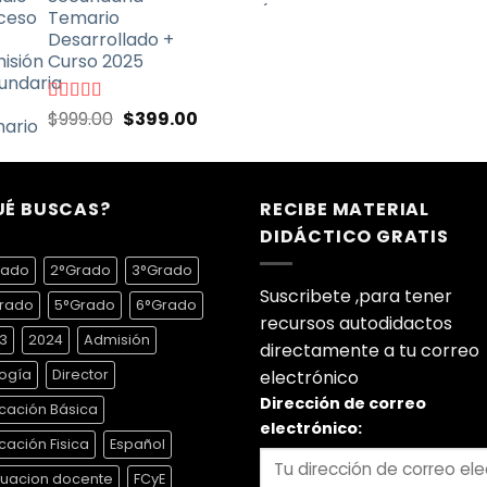
$999.00.
$399.00.
con
5.00
de
precio
Temario
5
original
Desarrollado +
era:
Curso 2025
$900.00
El
El
Valorado
$
999.00
$
399.00
con
4.70
de
precio
precio
5
original
actual
era:
es:
UÉ BUSCAS?
$999.00.
$399.00.
RECIBE MATERIAL
DIDÁCTICO GRATIS
rado
2°Grado
3°Grado
Suscribete ,para tener
rado
5°Grado
6°Grado
recursos autodidactos
3
2024
Admisión
directamente a tu correo
logía
Director
electrónico
Dirección de correo
cación Básica
electrónico:
cación Fisica
Español
luacion docente
FCyE