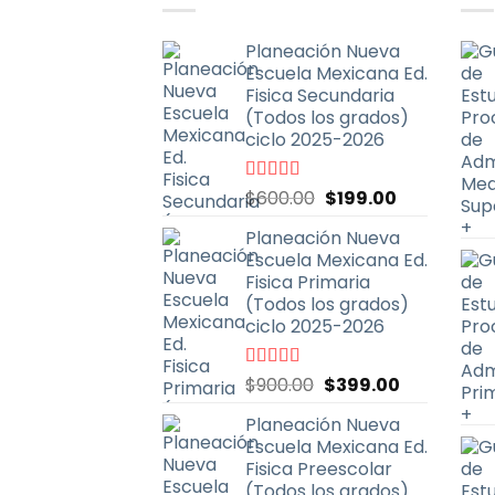
Planeación Nueva
Escuela Mexicana Ed.
Fisica Secundaria
(Todos los grados)
ciclo 2025-2026
El
El
Valorado
$
600.00
$
199.00
con
4.67
de
precio
precio
5
Planeación Nueva
original
actual
Escuela Mexicana Ed.
era:
es:
Fisica Primaria
$600.00.
$199.00.
(Todos los grados)
ciclo 2025-2026
El
El
Valorado
$
900.00
$
399.00
con
5.00
de
precio
precio
5
Planeación Nueva
original
actual
Escuela Mexicana Ed.
era:
es:
Fisica Preescolar
$900.00.
$399.00.
(Todos los grados)