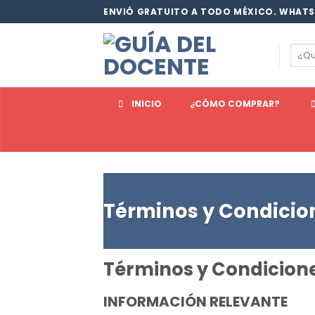
Saltar
ENVIÓ GRATUITO A TODO MÉXICO. WHATS
al
contenido
Busc
por:
INICIO
¿CÓMO COMPRAR?
Términos y Condicio
Términos y Condicione
INFORMACIÓN RELEVANTE