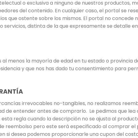
electual o exclusiva a ninguno de nuestros productos, mod
dores del contenido. En cualquier caso, el portal se res
ios que ostente sobre los mismos. El portal no concede n
 o servicios, distinta de la que expresamente se detalle 
enes al menos la mayoría de edad en tu estado o provincia 
esidencia y que nos has dado tu consentimiento para perm
ARANTÍA
cancías irrevocables no-tangibles, no realizamos reemb
idad de entender antes de comprarlo. Le pedimos que le
ta regla cuando la descripción no se ajusta al product
 de reembolso pero este será especificado al comprar el 
bien si desea podemos proporcionarle una cupon del cost