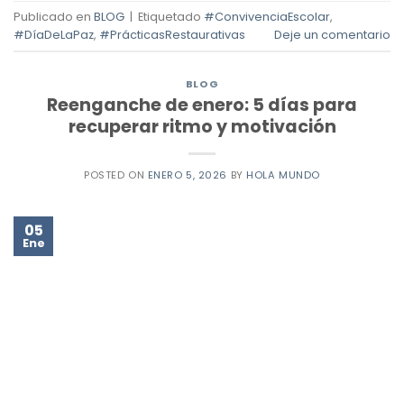
Publicado en
BLOG
|
Etiquetado
#ConvivenciaEscolar
,
#DíaDeLaPaz
,
#PrácticasRestaurativas
Deje un comentario
BLOG
Reenganche de enero: 5 días para
recuperar ritmo y motivación
POSTED ON
ENERO 5, 2026
BY
HOLA MUNDO
05
Ene