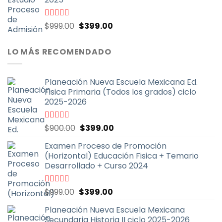
$999.00.
$399.00.
El
El
Valorado
$
999.00
$
399.00
con
4.70
de
precio
precio
5
original
actual
LO MÁS RECOMENDADO
era:
es:
$999.00.
$399.00.
Planeación Nueva Escuela Mexicana Ed.
Fisica Primaria (Todos los grados) ciclo
2025-2026
El
El
Valorado
$
900.00
$
399.00
con
5.00
de
precio
precio
5
Examen Proceso de Promoción
original
actual
(Horizontal) Educación Fisica + Temario
era:
es:
Desarrollado + Curso 2024
$900.00.
$399.00.
El
El
Valorado
$
999.00
$
399.00
con
5.00
de
precio
precio
5
Planeación Nueva Escuela Mexicana
original
actual
Secundaria Historia II ciclo 2025-2026