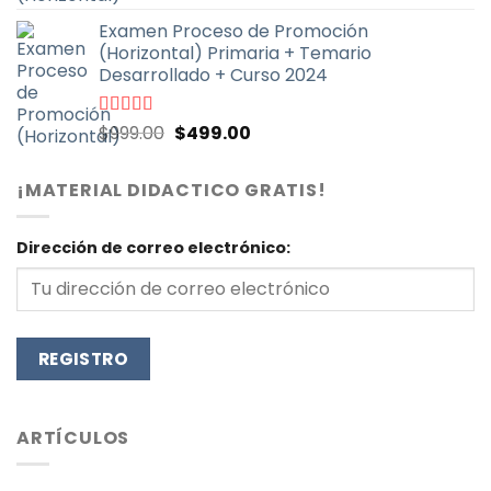
con
4.93
de
precio
precio
5
Examen Proceso de Promoción
original
actual
(Horizontal) Primaria + Temario
era:
es:
Desarrollado + Curso 2024
$999.00.
$499.00.
El
El
Valorado
$
999.00
$
499.00
con
4.90
de
precio
precio
5
original
actual
¡MATERIAL DIDACTICO GRATIS!
era:
es:
$999.00.
$499.00.
Dirección de correo electrónico:
ARTÍCULOS