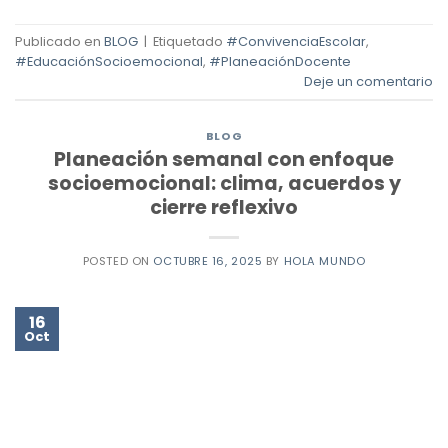
Publicado en
BLOG
|
Etiquetado
#ConvivenciaEscolar
,
#EducaciónSocioemocional
,
#PlaneaciónDocente
Deje un comentario
BLOG
Planeación semanal con enfoque
socioemocional: clima, acuerdos y
cierre reflexivo
POSTED ON
OCTUBRE 16, 2025
BY
HOLA MUNDO
16
Oct