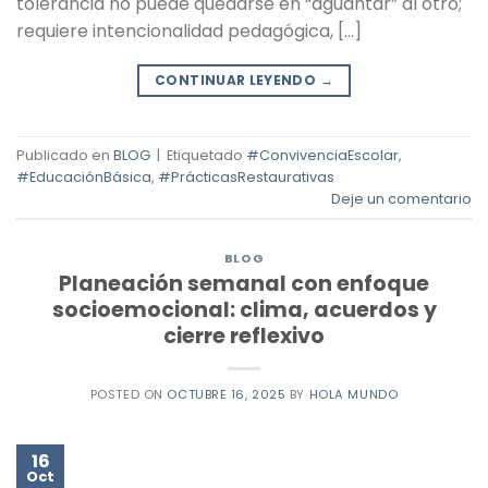
tolerancia no puede quedarse en “aguantar” al otro;
requiere intencionalidad pedagógica, […]
CONTINUAR LEYENDO
→
Publicado en
BLOG
|
Etiquetado
#ConvivenciaEscolar
,
#EducaciónBásica
,
#PrácticasRestaurativas
Deje un comentario
BLOG
Planeación semanal con enfoque
socioemocional: clima, acuerdos y
cierre reflexivo
POSTED ON
OCTUBRE 16, 2025
BY
HOLA MUNDO
16
Oct