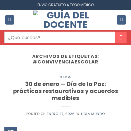
Saltar
ENVIÓ GRATUITO A TODO MÉXICO
al
contenido
Buscar
por:
ARCHIVOS DE ETIQUETAS:
#CONVIVENCIAESCOLAR
BLOG
30 de enero — Día de la Paz:
prácticas restaurativas y acuerdos
medibles
POSTED ON
ENERO 27, 2026
BY
HOLA MUNDO