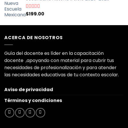
era:
es:
$999.00.
$399.00.
Valorado
$
199.00
con
5.00
de
5
ACERCA DE NOSOTROS
Guía del docente es líder en la capacitación
docente ,apoyando con material para cubrir tus
necesidades de profesionalización y para atender
las necesidades educativas de tu contexto escolar.
Aviso de privacidad
Términos y condiciones