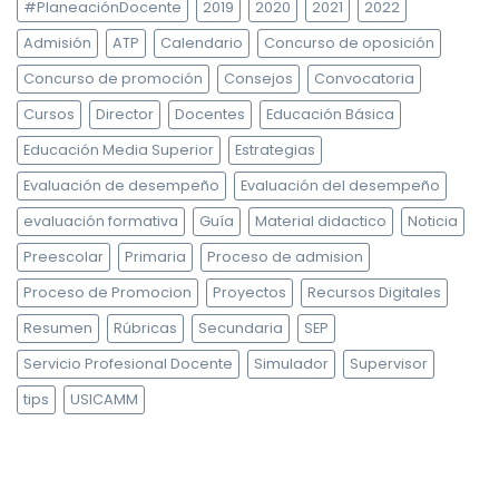
#PlaneaciónDocente
2019
2020
2021
2022
Admisión
ATP
Calendario
Concurso de oposición
Concurso de promoción
Consejos
Convocatoria
Cursos
Director
Docentes
Educación Básica
Educación Media Superior
Estrategias
Evaluación de desempeño
Evaluación del desempeño
evaluación formativa
Guía
Material didactico
Noticia
Preescolar
Primaria
Proceso de admision
Proceso de Promocion
Proyectos
Recursos Digitales
Resumen
Rúbricas
Secundaria
SEP
Servicio Profesional Docente
Simulador
Supervisor
tips
USICAMM