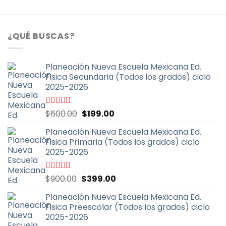
¿QUÉ BUSCAS?
Planeación Nueva Escuela Mexicana Ed.
Fisica Secundaria (Todos los grados) ciclo
2025-2026
El
El
Valorado
$
600.00
$
199.00
con
4.67
de
precio
precio
5
Planeación Nueva Escuela Mexicana Ed.
original
actual
Fisica Primaria (Todos los grados) ciclo
era:
es:
2025-2026
$600.00.
$199.00.
El
El
Valorado
$
900.00
$
399.00
con
5.00
de
precio
precio
5
Planeación Nueva Escuela Mexicana Ed.
original
actual
Fisica Preescolar (Todos los grados) ciclo
era:
es:
2025-2026
$900.00.
$399.00.