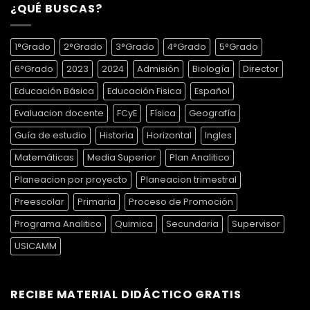
¿QUÉ BUSCAS?
1°Grado
2°Grado
3°Grado
4°Grado
5°Grado
6°Grado
2023
2024
Admisión
Biología
Director
Educación Básica
Educación Fisica
Español
Evaluacion docente
FCyE
Física
Geografía
Guía de estudio
Historia
Horizontal
Ingles
Matemáticas
Media Superior
Plan Analitico
Planeacion por proyecto
Planeacion trimestral
Preescolar
Primaria
Proceso de Promoción
Programa Analitico
Quimica
Secundaria
Supervisor
USICAMM
RECIBE MATERIAL DIDÁCTICO GRATIS