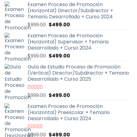
Examen Proceso de Promoción
(Horizontal) Director/Subdirector +
Temario Desarrollado + Curso 2024
El
El
$
999.00
$
499.00
precio
precio
Examen Proceso de Promoción
original
actual
(Horizontal) Supervisor + Temario
era:
es:
Desarrollado + Curso 2024
$999.00.
$499.00.
El
El
$
999.00
$
499.00
precio
precio
Guía de Estudio Proceso de Promoción
original
actual
(Vertical) Director/Subdirector + Temario
era:
es:
Desarrollado + Curso 2025
$999.00.
$499.00.
El
El
Valorado
$
999.00
$
499.00
con
4.67
de
precio
precio
5
Examen Proceso de Promoción
original
actual
(Horizontal) Preescolar + Temario
era:
es:
Desarrollado + Curso 2024
$999.00.
$499.00.
El
El
Valorado
$
999.00
$
499.00