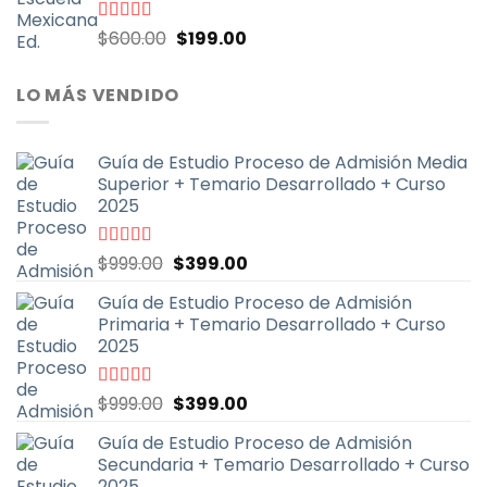
El
El
Valorado
$
600.00
$
199.00
con
4.67
de
precio
precio
5
original
actual
LO MÁS VENDIDO
era:
es:
$600.00.
$199.00.
Guía de Estudio Proceso de Admisión Media
Superior + Temario Desarrollado + Curso
2025
El
El
Valorado
$
999.00
$
399.00
con
4.70
de
precio
precio
5
Guía de Estudio Proceso de Admisión
original
actual
Primaria + Temario Desarrollado + Curso
era:
es:
2025
$999.00.
$399.00.
El
El
Valorado
$
999.00
$
399.00
con
4.79
de
precio
precio
5
Guía de Estudio Proceso de Admisión
original
actual
Secundaria + Temario Desarrollado + Curso
era:
es:
2025