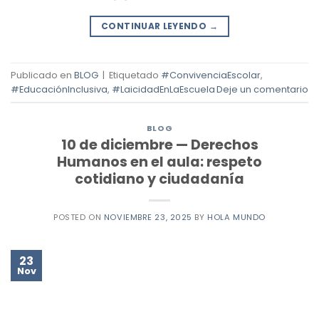
CONTINUAR LEYENDO
→
Publicado en
BLOG
|
Etiquetado
#ConvivenciaEscolar
,
#EducaciónInclusiva
,
#LaicidadEnLaEscuela
Deje un comentario
BLOG
10 de diciembre — Derechos
Humanos en el aula: respeto
cotidiano y ciudadanía
POSTED ON
NOVIEMBRE 23, 2025
BY
HOLA MUNDO
23
Nov