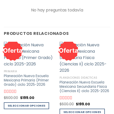
No hay preguntas todavía
PRODUCTOS RELACIONADOS
Oferta
Oferta
PRIMARIA
Planeación Nueva Escuela
PLANEACIÓNES DIDÁCTICAS
Mexicana Primaria (Primer
Planeación Nueva Escuela
Grado) ciclo 2025-2026
Mexicana Secundaria Física
(Ciencias II) ciclo 2025-2026
El
El
Valorado
$
600.00
$
199.00
precio
precio
con
4.67
de
El
El
original
actual
Valorado
$
600.00
$
199.00
5
SELECCIONAR OPCIONES
precio
precio
era:
es:
con
4.95
de
original
actual
$600.00.
$199.00.
Este
5
SELECCIONAR OPCIONES
era:
es: