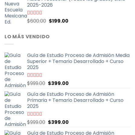
era:
es:
2025-2026
$900.00.
$399.00.
El
El
Valorado
$
600.00
$
199.00
con
4.67
de
precio
precio
5
original
actual
LO MÁS VENDIDO
era:
es:
$600.00.
$199.00.
Guía de Estudio Proceso de Admisión Media
Superior + Temario Desarrollado + Curso
2025
El
El
Valorado
$
999.00
$
399.00
con
4.70
de
precio
precio
5
Guía de Estudio Proceso de Admisión
original
actual
Primaria + Temario Desarrollado + Curso
era:
es:
2025
$999.00.
$399.00.
El
El
Valorado
$
999.00
$
399.00
con
4.79
de
precio
precio
5
Guía de Estudio Proceso de Admisión
original
actual