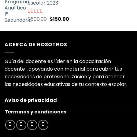
escolar 2023
El
El
Valorado
$
500.00
$
150.00
con
5.00
de
precio
precio
5
original
actual
era:
es:
ACERCA DE NOSOTROS
$500.00.
$150.00.
Guía del docente es líder en la capacitación
docente ,apoyando con material para cubrir tus
necesidades de profesionalización y para atender
las necesidades educativas de tu contexto escolar.
Aviso de privacidad
Términos y condiciones