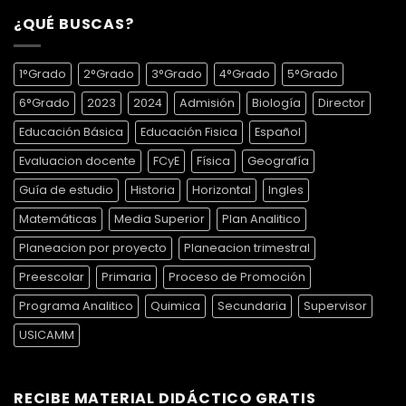
¿QUÉ BUSCAS?
1°Grado
2°Grado
3°Grado
4°Grado
5°Grado
6°Grado
2023
2024
Admisión
Biología
Director
Educación Básica
Educación Fisica
Español
Evaluacion docente
FCyE
Física
Geografía
Guía de estudio
Historia
Horizontal
Ingles
Matemáticas
Media Superior
Plan Analitico
Planeacion por proyecto
Planeacion trimestral
Preescolar
Primaria
Proceso de Promoción
Programa Analitico
Quimica
Secundaria
Supervisor
USICAMM
RECIBE MATERIAL DIDÁCTICO GRATIS