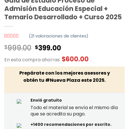
Guía de Estudio Proceso de
Admisión Educación Especial +
Temario Desarrollado + Curso 2025
(
21
valoraciones de clientes)
Valorado
21
El
El
999.00
399.00
$
$
con
4.71
de
5 en base a
precio
precio
valoraciones
$
600.00
En esta compra ahorras:
.
original
actual
de clientes
era:
es:
Prepárate con los mejores asesores y
$999.00.
$399.00.
obtén tu #Nueva Plaza este 2025.
Envió gratuito
Todo el material se envía el mismo día
que se acredita su pago.
+1400 recomendaciones por escrito.