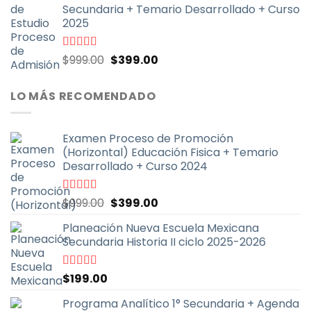
Secundaria + Temario Desarrollado + Curso
era:
es:
2025
$999.00.
$399.00.
El
El
Valorado
$
999.00
$
399.00
con
4.70
de
precio
precio
5
original
actual
LO MÁS RECOMENDADO
era:
es:
$999.00.
$399.00.
Examen Proceso de Promoción
(Horizontal) Educación Fisica + Temario
Desarrollado + Curso 2024
El
El
Valorado
$
999.00
$
399.00
con
5.00
de
precio
precio
5
Planeación Nueva Escuela Mexicana
original
actual
Secundaria Historia II ciclo 2025-2026
era:
es:
$999.00.
$399.00.
Valorado
$
199.00
con
5.00
de
5
Programa Analítico 1° Secundaria + Agenda