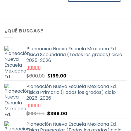
producto
$600.00.
$199.00.
Este
tiene
producto
múltiples
tiene
variantes.
múltiples
Las
variantes.
¿QUÉ BUSCAS?
opciones
Las
se
opciones
pueden
se
Planeación Nueva Escuela Mexicana Ed.
elegir
pueden
Fisica Secundaria (Todos los grados) ciclo
en
elegir
2025-2026
la
en
página
la
El
El
Valorado
$
600.00
$
199.00
de
página
con
4.67
de
precio
precio
producto
de
5
Planeación Nueva Escuela Mexicana Ed.
original
actual
producto
Fisica Primaria (Todos los grados) ciclo
era:
es:
2025-2026
$600.00.
$199.00.
El
El
Valorado
$
900.00
$
399.00
con
5.00
de
precio
precio
5
Planeación Nueva Escuela Mexicana Ed.
original
actual
Fisica Preescolar (Todos los grados) ciclo