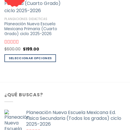
PLANEACIÓNES DIDÁCTICAS
Planeación Nueva Escuela
Mexicana Primaria (Cuarto
Grado) ciclo 2025-2026
El
El
Valorado
$
600.00
$
199.00
precio
precio
con
4.58
de
original
actual
5
SELECCIONAR OPCIONES
era:
es:
$600.00.
$199.00.
Este
producto
tiene
múltiples
variantes.
¿QUÉ BUSCAS?
Las
opciones
se
Planeación Nueva Escuela Mexicana Ed.
pueden
Fisica Secundaria (Todos los grados) ciclo
elegir
2025-2026
en