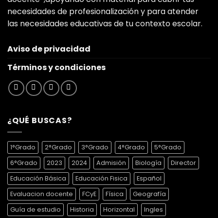
necesidades de profesionalización y para atender
las necesidades educativas de tu contexto escolar.
Aviso de privacidad
Términos y condiciones
¿QUÉ BUSCAS?
1°Grado
2°Grado
3°Grado
4°Grado
5°Grado
6°Grado
2023
2024
Admisión
Biología
Director
Educación Básica
Educación Fisica
Español
Evaluacion docente
FCyE
Física
Geografía
Guía de estudio
Historia
Horizontal
Ingles