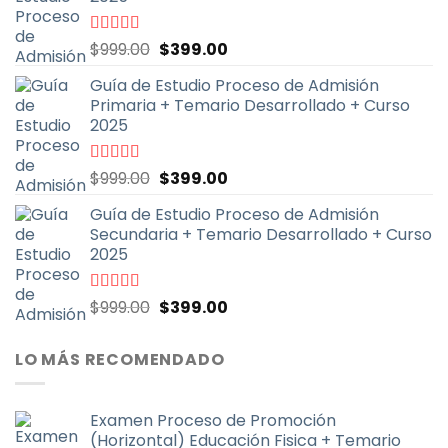
El
El
Valorado
$
999.00
$
399.00
con
4.70
de
precio
precio
5
Guía de Estudio Proceso de Admisión
original
actual
Primaria + Temario Desarrollado + Curso
era:
es:
2025
$999.00.
$399.00.
El
El
Valorado
$
999.00
$
399.00
con
4.79
de
precio
precio
5
Guía de Estudio Proceso de Admisión
original
actual
Secundaria + Temario Desarrollado + Curso
era:
es:
2025
$999.00.
$399.00.
El
El
Valorado
$
999.00
$
399.00
con
4.70
de
precio
precio
5
original
actual
LO MÁS RECOMENDADO
era:
es:
$999.00.
$399.00.
Examen Proceso de Promoción
(Horizontal) Educación Fisica + Temario