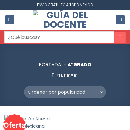
Saltar
ENVIÓ GRATUITO A TODO MÉXICO
al
contenido
Buscar
por:
PORTADA
»
4°GRADO
FILTRAR
Oferta