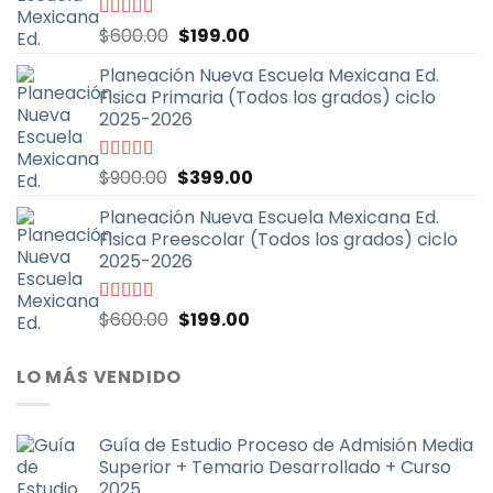
la
página
El
El
Valorado
$
600.00
$
199.00
con
4.67
de
de
precio
precio
5
Planeación Nueva Escuela Mexicana Ed.
producto
original
actual
Fisica Primaria (Todos los grados) ciclo
era:
es:
2025-2026
$600.00.
$199.00.
El
El
Valorado
$
900.00
$
399.00
con
5.00
de
precio
precio
5
Planeación Nueva Escuela Mexicana Ed.
original
actual
Fisica Preescolar (Todos los grados) ciclo
era:
es:
2025-2026
$900.00.
$399.00.
El
El
Valorado
$
600.00
$
199.00
con
4.67
de
precio
precio
5
original
actual
LO MÁS VENDIDO
era:
es:
$600.00.
$199.00.
Guía de Estudio Proceso de Admisión Media
Superior + Temario Desarrollado + Curso
2025