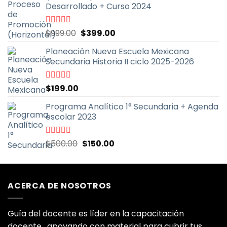
Desarrollado + Curso 2024
El
El
Valorado
$
999.00
$
399.00
con
5.00
de
precio
precio
5
Planeación Nueva Escuela Mexicana
original
actual
Secundaria Historia II ciclo 2025-2026
era:
es:
$999.00.
$399.00.
Valorado
$
199.00
con
5.00
de
5
Programa Analítico 1° Secundaria + Agenda
escolar 2023
El
El
Valorado
$
500.00
$
150.00
con
5.00
de
precio
precio
5
original
actual
era:
es:
ACERCA DE NOSOTROS
$500.00.
$150.00.
Guía del docente es líder en la capacitación
docente ,apoyando con material para cubrir tus