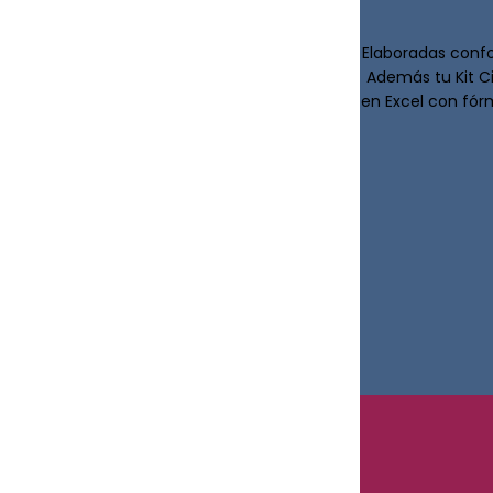
Elaboradas confo
Además tu Kit C
en Excel con fór