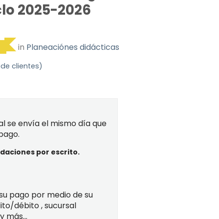
iclo 2025-2026
in
Planeaciónes didácticas
o
de clientes)
recio
ctual
s:
al se envía el mismo día que
199.00.
 pago.
aciones por escrito.
 su pago por medio de su
ito/débito , sucursal
y más...