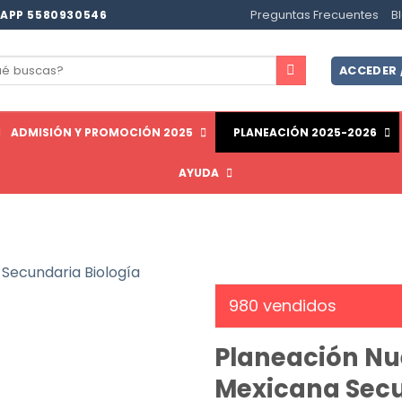
Preguntas Frecuentes
B
APP 5580930546
ar
ACCEDER 
ADMISIÓN Y PROMOCIÓN 2025
PLANEACIÓN 2025-2026
AYUDA
980
vendidos
Planeación Nu
Mexicana Secu