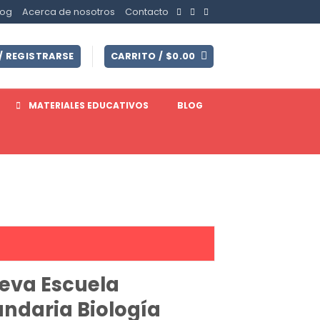
log
Acerca de nosotros
Contacto
/ REGISTRARSE
CARRITO /
$
0.00
MATERIALES EDUCATIVOS
BLOG
eva Escuela
ndaria Biología