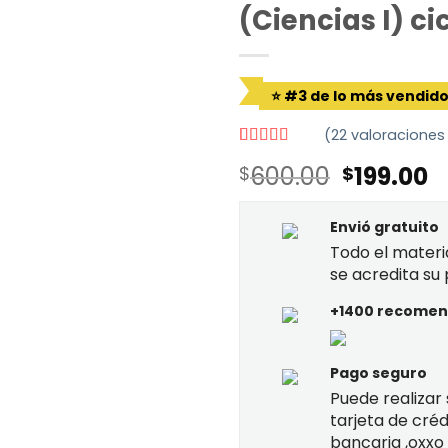
(Ciencias I) c
⭐ #3 de lo más vendid
(
22
valoraciones 
Valorado
22
El
El
600.00
199.00
$
$
con
4.50
de 5 en
precio
p
base a
original
a
valoraciones
Envió gratuito
de clientes
era:
e
Todo el materi
$600.00.
$
se acredita su
+1400 recomend
Pago seguro
Puede realizar
tarjeta de créd
bancaria ,oxxo 