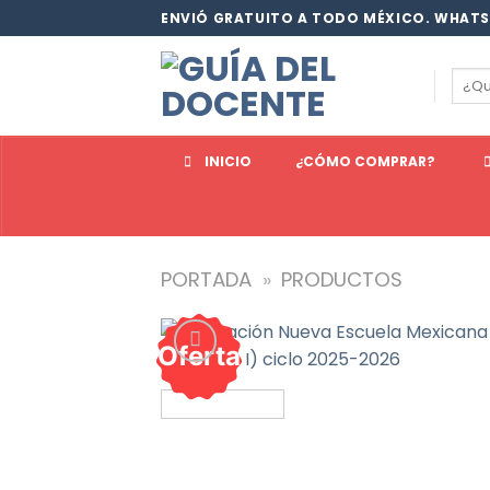
Saltar
ENVIÓ GRATUITO A TODO MÉXICO. WHATS
al
contenido
Busc
por:
INICIO
¿CÓMO COMPRAR?
PORTADA
»
PRODUCTOS
Oferta