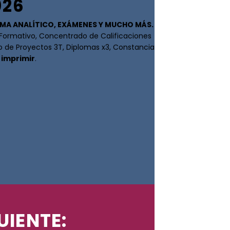
026
MA ANALÍTICO, EXÁMENES Y MUCHO MÁS.
 Formativo, Concentrado de Calificaciones
o de Proyectos 3T, Diplomas x3, Constancia
 imprimir
.
UIENTE: