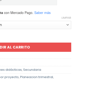
ta
con Mercado Pago.
Saber más
LIMPIAR
exicana Secundaria Biología (Ciencias I) ciclo 2025-2026
DIR AL CARRITO
nes didácticas
,
Secundaria
por proyecto
,
Planeacion trimestral
,