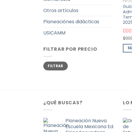
PROC
Guía
Otros artículos
Admi
Tema
Planeaciónes didácticas
202
USICAMM
Valo
$
99
con
5
S
FILTRAR POR PRECIO
Este
pro
Precio
Precio
FILTRAR
mínimo
máximo
tien
múlt
vari
Las
opc
¿QUÉ BUSCAS?
LO
se
pue
eleg
Planeación Nueva
en
Escuela Mexicana Ed.
la