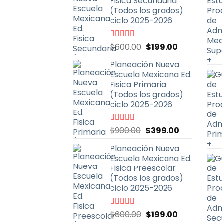
Fisica Secundaria
pág
(Todos los grados)
de
ciclo 2025-2026
pro
El
El
Valorado
$
600.00
$
199.00
con
4.67
de
precio
precio
5
Planeación Nueva
original
actual
Escuela Mexicana Ed.
era:
es:
Fisica Primaria
$600.00.
$199.00.
(Todos los grados)
ciclo 2025-2026
El
El
Valorado
$
900.00
$
399.00
con
5.00
de
precio
precio
5
Planeación Nueva
original
actual
Escuela Mexicana Ed.
era:
es:
Fisica Preescolar
$900.00.
$399.00.
(Todos los grados)
ciclo 2025-2026
El
El
Valorado
$
600.00
$
199.00
con
4.67
de