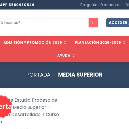
Preguntas Frecuentes
B
APP 5580930546
ar
ACCEDER 
ADMISIÓN Y PROMOCIÓN 2025
PLANEACIÓN 2025-2026
AYUDA
PORTADA
»
MEDIA SUPERIOR
erta