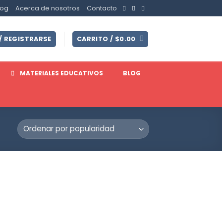
log
Acerca de nosotros
Contacto
/ REGISTRARSE
CARRITO /
$
0.00
MATERIALES EDUCATIVOS
BLOG