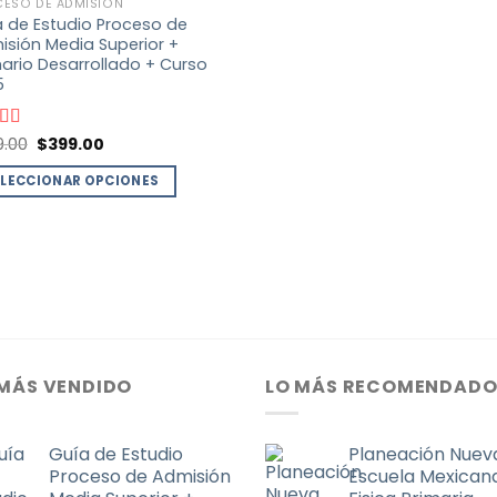
ESO DE ADMISIÓN
 de Estudio Proceso de
sión Media Superior +
rio Desarrollado + Curso
5
El
El
rado
9.00
$
399.00
precio
precio
4.70
de
original
actual
ELECCIONAR OPCIONES
era:
es:
$999.00.
$399.00.
ducto
e
iples
antes.
iones
 MÁS VENDIDO
LO MÁS RECOMENDAD
den
ir
Guía de Estudio
Planeación Nuev
Proceso de Admisión
Escuela Mexicana