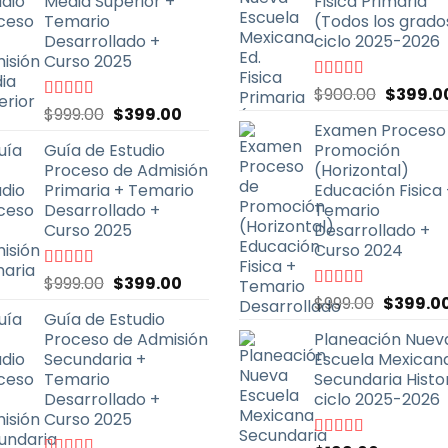
Media Superior +
Fisica Primaria
ina
Temario
(Todos los grado
Desarrollado +
ciclo 2025-2026
Curso 2025
ducto
El
Valorado
$
900.00
$
399.0
con
5.00
de
El
El
Valorado
$
999.00
$
399.00
precio
5
con
4.70
de
Examen Proceso
precio
precio
original
5
Guía de Estudio
Promoción
original
actual
era:
Proceso de Admisión
(Horizontal)
era:
es:
$900.00
Primaria + Temario
Educación Fisica
$999.00.
$399.00.
Desarrollado +
Temario
Curso 2025
Desarrollado +
Curso 2024
El
El
Valorado
$
999.00
$
399.00
con
4.79
de
El
precio
precio
Valorado
$
999.00
$
399.0
5
Guía de Estudio
con
5.00
de
precio
original
actual
5
Proceso de Admisión
Planeación Nuev
original
era:
es:
Secundaria +
Escuela Mexican
era:
$999.00.
$399.00.
Temario
Secundaria Histori
$999.00.
Desarrollado +
ciclo 2025-2026
Curso 2025