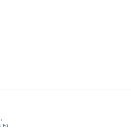
O
a
 Ed.