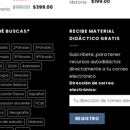
Valorado
$
199.00
con
5.00
de
El
El
Valorado
$
999.00
$
399.00
5
con
4.70
de
precio
precio
5
original
actual
era:
es:
UÉ BUSCAS?
$999.00.
$399.00.
RECIBE MATERIAL
DIDÁCTICO GRATIS
rado
2°Grado
3°Grado
Suscribete ,para tener
rado
5°Grado
6°Grado
recursos autodidactos
3
2024
Admisión
directamente a tu correo
logía
Director
electrónico
Dirección de correo
cación Básica
electrónico:
cación Fisica
Español
luacion docente
FCyE
ca
Geografía
a de estudio
Historia