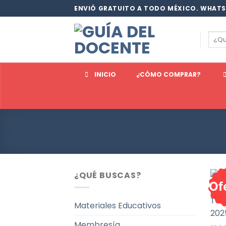
Saltar
ENVIÓ GRATUITO A TODO MÉXICO. WHATS
al
contenido
Busc
por:
INICIO
¿CÓMO COMPRAR?
¿QUÉ BUSCAS?
Of
Materiales Educativos
Membresía