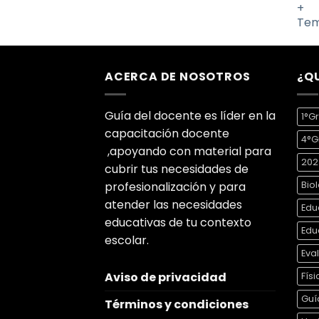
precio
precio
5
original
actual
era:
es:
$600.00.
$199.00.
ACERCA DE NOSOTROS
¿Q
Guía del docente es líder en la
1°G
capacitación docente
4°G
,apoyando con material para
202
cubrir tus necesidades de
profesionalización y para
Bio
atender las necesidades
Edu
educativas de tu contexto
Edu
escolar.
Eva
Aviso de privacidad
Físi
Guí
Términos y condiciones