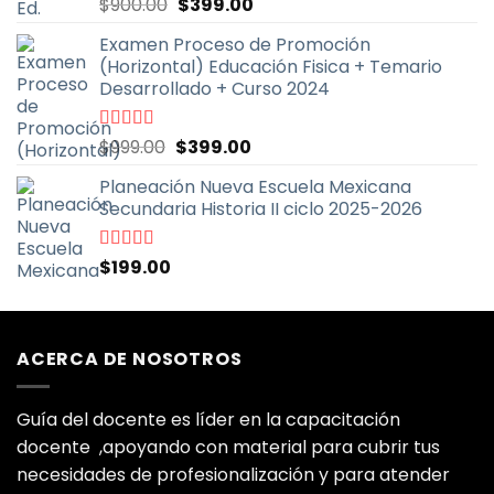
El
El
Valorado
$
900.00
$
399.00
con
5.00
de
precio
precio
5
Examen Proceso de Promoción
original
actual
(Horizontal) Educación Fisica + Temario
era:
es:
Desarrollado + Curso 2024
$900.00.
$399.00.
El
El
Valorado
$
999.00
$
399.00
con
5.00
de
precio
precio
5
Planeación Nueva Escuela Mexicana
original
actual
Secundaria Historia II ciclo 2025-2026
era:
es:
$999.00.
$399.00.
Valorado
$
199.00
con
5.00
de
5
ACERCA DE NOSOTROS
Guía del docente es líder en la capacitación
docente ,apoyando con material para cubrir tus
necesidades de profesionalización y para atender