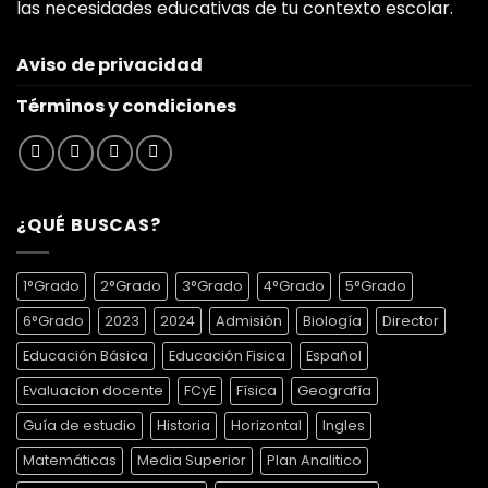
las necesidades educativas de tu contexto escolar.
Aviso de privacidad
Términos y condiciones
¿QUÉ BUSCAS?
1°Grado
2°Grado
3°Grado
4°Grado
5°Grado
6°Grado
2023
2024
Admisión
Biología
Director
Educación Básica
Educación Fisica
Español
Evaluacion docente
FCyE
Física
Geografía
Guía de estudio
Historia
Horizontal
Ingles
Matemáticas
Media Superior
Plan Analitico