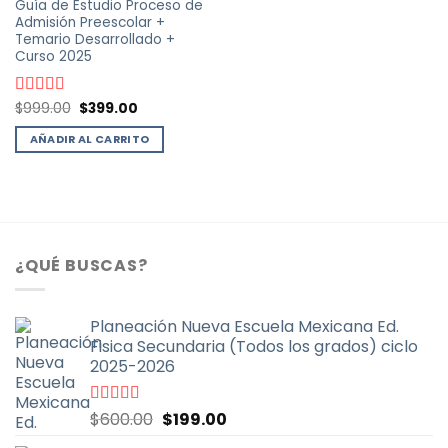
Guía de Estudio Proceso de
elegir
Admisión Preescolar +
en
Temario Desarrollado +
la
Curso 2025
página
de
El
El
Valorado
$
999.00
$
399.00
producto
precio
precio
con
4.77
de
original
actual
5
AÑADIR AL CARRITO
era:
es:
$999.00.
$399.00.
¿QUÉ BUSCAS?
Planeación Nueva Escuela Mexicana Ed.
Fisica Secundaria (Todos los grados) ciclo
2025-2026
El
El
Valorado
$
600.00
$
199.00
con
4.67
de
precio
precio