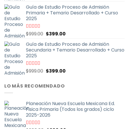
con
4.70
de
precio
precio
5
Guía de Estudio Proceso de Admisión
original
actual
Primaria + Temario Desarrollado + Curso
era:
es:
2025
$999.00.
$399.00.
El
El
Valorado
$
999.00
$
399.00
con
4.79
de
precio
precio
5
Guía de Estudio Proceso de Admisión
original
actual
Secundaria + Temario Desarrollado + Curso
era:
es:
2025
$999.00.
$399.00.
El
El
Valorado
$
999.00
$
399.00
con
4.70
de
precio
precio
5
original
actual
LO MÁS RECOMENDADO
era:
es:
$999.00.
$399.00.
Planeación Nueva Escuela Mexicana Ed.
Fisica Primaria (Todos los grados) ciclo
2025-2026