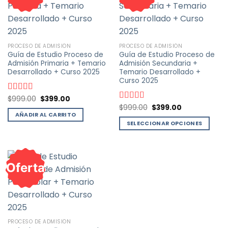
PROCESO DE ADMISIÓN
PROCESO DE ADMISIÓN
Guía de Estudio Proceso de
Guía de Estudio Proceso de
Admisión Primaria + Temario
Admisión Secundaria +
Desarrollado + Curso 2025
Temario Desarrollado +
Curso 2025
El
El
Valorado
$
999.00
$
399.00
precio
precio
con
4.79
de
El
El
Valorado
$
999.00
$
399.00
original
actual
precio
precio
5
AÑADIR AL CARRITO
con
4.70
de
era:
es:
original
actual
5
SELECCIONAR OPCIONES
$999.00.
$399.00.
era:
es:
$999.00.
$399.00.
Este
producto
tiene
Oferta
múltiples
variantes.
Las
opciones
se
pueden
PROCESO DE ADMISIÓN