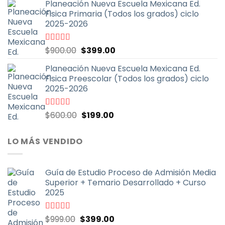
5
Planeación Nueva Escuela Mexicana Ed.
original
actual
Fisica Primaria (Todos los grados) ciclo
era:
es:
2025-2026
$600.00.
$199.00.
El
El
Valorado
$
900.00
$
399.00
con
5.00
de
precio
precio
5
Planeación Nueva Escuela Mexicana Ed.
original
actual
Fisica Preescolar (Todos los grados) ciclo
era:
es:
2025-2026
$900.00.
$399.00.
El
El
Valorado
$
600.00
$
199.00
con
4.67
de
precio
precio
5
original
actual
LO MÁS VENDIDO
era:
es:
$600.00.
$199.00.
Guía de Estudio Proceso de Admisión Media
Superior + Temario Desarrollado + Curso
2025
El
El
Valorado
$
999.00
$
399.00