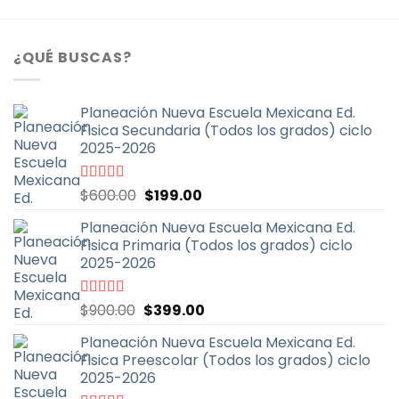
¿QUÉ BUSCAS?
Planeación Nueva Escuela Mexicana Ed.
Fisica Secundaria (Todos los grados) ciclo
2025-2026
El
El
Valorado
$
600.00
$
199.00
con
4.67
de
precio
precio
5
Planeación Nueva Escuela Mexicana Ed.
original
actual
Fisica Primaria (Todos los grados) ciclo
era:
es:
2025-2026
$600.00.
$199.00.
El
El
Valorado
$
900.00
$
399.00
con
5.00
de
precio
precio
5
Planeación Nueva Escuela Mexicana Ed.
original
actual
Fisica Preescolar (Todos los grados) ciclo
era:
es:
2025-2026
$900.00.
$399.00.