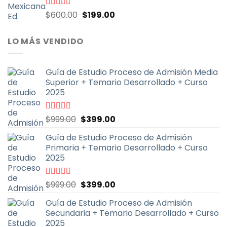
El
El
Valorado
$
600.00
$
199.00
con
4.67
de
precio
precio
5
original
actual
LO MÁS VENDIDO
era:
es:
$600.00.
$199.00.
Guía de Estudio Proceso de Admisión Media
Superior + Temario Desarrollado + Curso
2025
El
El
Valorado
$
999.00
$
399.00
con
4.70
de
precio
precio
5
Guía de Estudio Proceso de Admisión
original
actual
Primaria + Temario Desarrollado + Curso
era:
es:
2025
$999.00.
$399.00.
El
El
Valorado
$
999.00
$
399.00
con
4.79
de
precio
precio
5
Guía de Estudio Proceso de Admisión
original
actual
Secundaria + Temario Desarrollado + Curso
era:
es:
2025
$999.00.
$399.00.