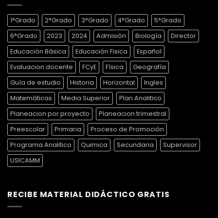
1°Grado
2°Grado
3°Grado
4°Grado
5°Grado
6°Grado
2023
2024
Admisión
Biología
Director
Educación Básica
Educación Fisica
Español
Evaluacion docente
FCyE
Física
Geografía
Guía de estudio
Historia
Horizontal
Ingles
Matemáticas
Media Superior
Plan Analitico
Planeacion por proyecto
Planeacion trimestral
Preescolar
Primaria
Proceso de Promoción
Programa Analitico
Quimica
Secundaria
Supervisor
USICAMM
RECIBE MATERIAL DIDÁCTICO GRATIS