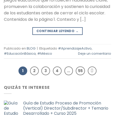
juegos educativos que fortalecen habilidades clave,
promueven la colaboración y sostienen la curiosidad
de los estudiantes antes de cerrar el ciclo escolar.
Contenidos de la página 1. Contexto y […]
CONTINUAR LEYENDO
→
Publicado en
BLOG
|
Etiquetado
#AprendizajeActivo
,
#EducaciónBásica
,
#México
Deje un comentario
1
2
3
4
…
55
QUIZÁS TE INTERESE
Guía de Estudio Proceso de Promoción
(Vertical) Director/Subdirector + Temario
Desarrollado + Curso 2025