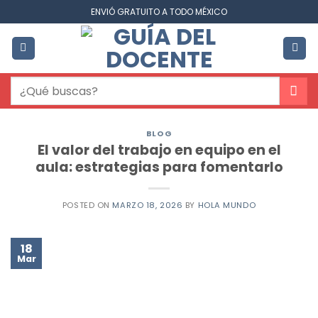
Saltar
ENVIÓ GRATUITO A TODO MÉXICO
al
contenido
Buscar
por:
BLOG
El valor del trabajo en equipo en el
aula: estrategias para fomentarlo
POSTED ON
MARZO 18, 2026
BY
HOLA MUNDO
18
Mar