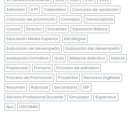
Admisión
ATP
Calendario
Concurso de oposición
Concurso de promoción
Consejos
Convocatoria
Cursos
Director
Docentes
Educación Básica
Educación Media Superior
Estrategias
Evaluación de desempeño
Evaluación del desempeño
evaluación formativa
Guía
Material didactico
Noticia
Preescolar
Primaria
Proceso de admision
Proceso de Promocion
Proyectos
Recursos Digitales
Resumen
Rúbricas
Secundaria
SEP
Servicio Profesional Docente
Simulador
Supervisor
tips
USICAMM