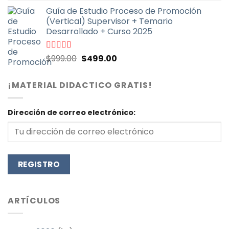
precio
precio
5
Guía de Estudio Proceso de Promoción
original
actual
(Vertical) Supervisor + Temario
era:
es:
Desarrollado + Curso 2025
$999.00.
$499.00.
El
El
Valorado
$
999.00
$
499.00
con
4.71
de
precio
precio
5
original
actual
¡MATERIAL DIDACTICO GRATIS!
era:
es:
$999.00.
$499.00.
Dirección de correo electrónico:
ARTÍCULOS