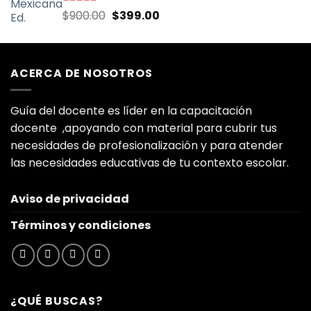
El
El
Valorado
$
900.00
$
399.00
con
5.00
de
precio
precio
5
original
actual
era:
es:
ACERCA DE NOSOTROS
$900.00.
$399.00.
Guía del docente es líder en la capacitación
docente ,apoyando con material para cubrir tus
necesidades de profesionalización y para atender
las necesidades educativas de tu contexto escolar.
Aviso de privacidad
Términos y condiciones
¿QUÉ BUSCAS?