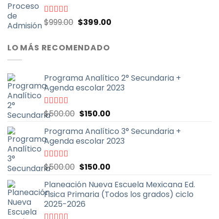
El
El
Valorado
$
999.00
$
399.00
con
4.70
de
precio
precio
5
original
actual
LO MÁS RECOMENDADO
era:
es:
$999.00.
$399.00.
Programa Analítico 2° Secundaria +
Agenda escolar 2023
El
El
Valorado
$
500.00
$
150.00
con
5.00
de
precio
precio
5
Programa Analítico 3° Secundaria +
original
actual
Agenda escolar 2023
era:
es:
$500.00.
$150.00.
El
El
Valorado
$
500.00
$
150.00
con
5.00
de
precio
precio
5
Planeación Nueva Escuela Mexicana Ed.
original
actual
Fisica Primaria (Todos los grados) ciclo
era:
es:
2025-2026
$500.00.
$150.00.