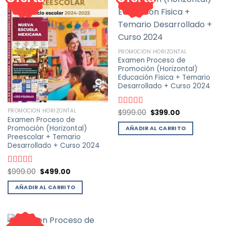
PROMOCIÓN HORIZONTAL
Examen Proceso de
Promoción (Horizontal)
Educación Fisica + Temario
Desarrollado + Curso 2024
PROMOCIÓN HORIZONTAL
El
El
Valorado
$
999.00
$
399.00
precio
precio
Examen Proceso de
con
5.00
de
original
actual
Promoción (Horizontal)
5
AÑADIR AL CARRITO
era:
es:
Preescolar + Temario
$999.00.
$399.00.
Desarrollado + Curso 2024
El
El
Valorado
$
999.00
$
499.00
precio
precio
con
4.93
de
original
actual
5
AÑADIR AL CARRITO
era:
es:
$999.00.
$499.00.