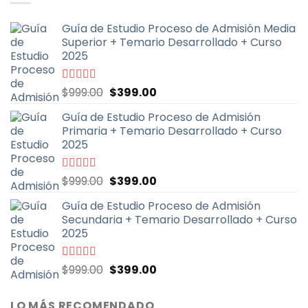
$600.00.
$199.00.
Guía de Estudio Proceso de Admisión Media
Superior + Temario Desarrollado + Curso
2025
El
El
Valorado
$
999.00
$
399.00
con
4.70
de
precio
precio
5
Guía de Estudio Proceso de Admisión
original
actual
Primaria + Temario Desarrollado + Curso
era:
es:
2025
$999.00.
$399.00.
El
El
Valorado
$
999.00
$
399.00
con
4.79
de
precio
precio
5
Guía de Estudio Proceso de Admisión
original
actual
Secundaria + Temario Desarrollado + Curso
era:
es:
2025
$999.00.
$399.00.
El
El
Valorado
$
999.00
$
399.00
con
4.70
de
precio
precio
5
original
actual
LO MÁS RECOMENDADO