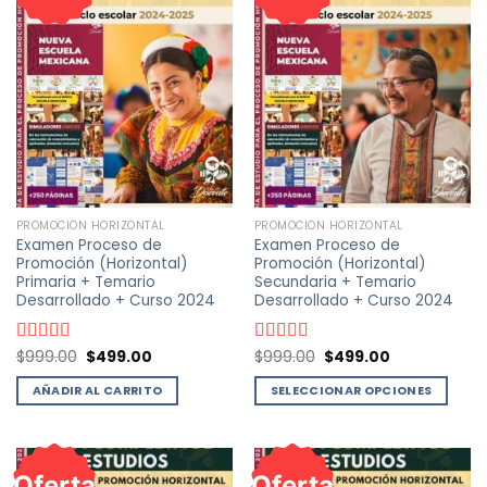
PROMOCIÓN HORIZONTAL
PROMOCIÓN HORIZONTAL
Examen Proceso de
Examen Proceso de
Promoción (Horizontal)
Promoción (Horizontal)
Primaria + Temario
Secundaria + Temario
Desarrollado + Curso 2024
Desarrollado + Curso 2024
El
El
El
El
Valorado
$
999.00
$
499.00
Valorado
$
999.00
$
499.00
precio
precio
precio
precio
con
4.90
de
con
4.91
de
original
actual
original
actual
5
5
AÑADIR AL CARRITO
SELECCIONAR OPCIONES
era:
es:
era:
es:
$999.00.
$499.00.
$999.00.
$499.00.
Este
producto
tiene
Oferta
Oferta
múltiples