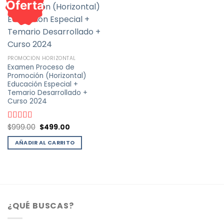
Oferta
PROMOCIÓN HORIZONTAL
Examen Proceso de
Promoción (Horizontal)
Educación Especial +
Temario Desarrollado +
Curso 2024
El
El
Valorado
$
999.00
$
499.00
precio
precio
con
4.87
de
original
actual
5
AÑADIR AL CARRITO
era:
es:
$999.00.
$499.00.
¿QUÉ BUSCAS?