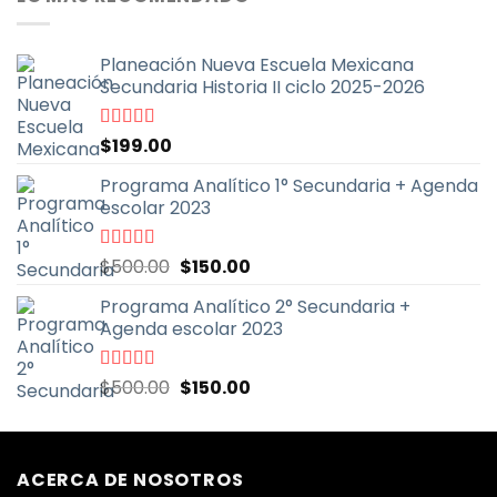
era:
es:
$999.00.
$399.00.
Planeación Nueva Escuela Mexicana
Secundaria Historia II ciclo 2025-2026
Valorado
$
199.00
con
5.00
de
5
Programa Analítico 1° Secundaria + Agenda
escolar 2023
El
El
Valorado
$
500.00
$
150.00
con
5.00
de
precio
precio
5
Programa Analítico 2° Secundaria +
original
actual
Agenda escolar 2023
era:
es:
$500.00.
$150.00.
El
El
Valorado
$
500.00
$
150.00
con
5.00
de
precio
precio
5
original
actual
era:
es:
ACERCA DE NOSOTROS
$500.00.
$150.00.