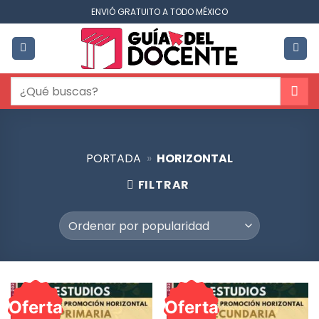
Saltar
ENVIÓ GRATUITO A TODO MÉXICO
al
contenido
Buscar
por:
PORTADA
»
HORIZONTAL
FILTRAR
Oferta
Oferta