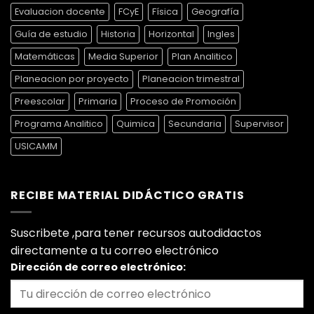
Evaluacion docente
FCyE
Física
Geografía
Guía de estudio
Historia
Horizontal
Ingles
Matemáticas
Media Superior
Plan Analitico
Planeacion por proyecto
Planeacion trimestral
Preescolar
Primaria
Proceso de Promoción
Programa Analitico
Quimica
Secundaria
Supervisor
USICAMM
RECIBE MATERIAL DIDÁCTICO GRATIS
Suscribete ,para tener recursos autodidactos
directamente a tu correo electrónico
Dirección de correo electrónico: