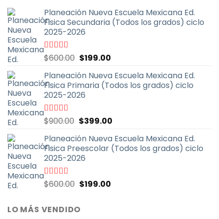
Planeación Nueva Escuela Mexicana Ed.
Fisica Secundaria (Todos los grados) ciclo
2025-2026
El
El
Valorado
$
600.00
$
199.00
con
4.67
de
precio
precio
5
Planeación Nueva Escuela Mexicana Ed.
original
actual
Fisica Primaria (Todos los grados) ciclo
era:
es:
2025-2026
$600.00.
$199.00.
El
El
Valorado
$
900.00
$
399.00
con
5.00
de
precio
precio
5
Planeación Nueva Escuela Mexicana Ed.
original
actual
Fisica Preescolar (Todos los grados) ciclo
era:
es:
2025-2026
$900.00.
$399.00.
El
El
Valorado
$
600.00
$
199.00
con
4.67
de
precio
precio
5
original
actual
LO MÁS VENDIDO
era:
es: