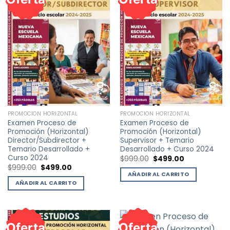
variantes.
Las
opciones
se
pueden
elegir
en
la
página
de
PROMOCIÓN HORIZONTAL
PROMOCIÓN HORIZONTAL
producto
Examen Proceso de
Examen Proceso de
Promoción (Horizontal)
Promoción (Horizontal)
Director/Subdirector +
Supervisor + Temario
Temario Desarrollado +
Desarrollado + Curso 2024
Curso 2024
El
El
$
999.00
$
499.00
precio
precio
El
El
$
999.00
$
499.00
original
actual
precio
precio
AÑADIR AL CARRITO
era:
es:
original
actual
AÑADIR AL CARRITO
$999.00.
$499.00.
era:
es:
$999.00.
$499.00.
Oferta
Oferta