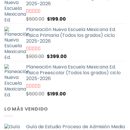
2025-2026
en
la
página
El
El
Valorado
$
600.00
$
199.00
con
4.67
de
de
precio
precio
5
Planeación Nueva Escuela Mexicana Ed.
producto
original
actual
Fisica Primaria (Todos los grados) ciclo
era:
es:
2025-2026
$600.00.
$199.00.
El
El
Valorado
$
900.00
$
399.00
con
5.00
de
precio
precio
5
Planeación Nueva Escuela Mexicana Ed.
original
actual
Fisica Preescolar (Todos los grados) ciclo
era:
es:
2025-2026
$900.00.
$399.00.
El
El
Valorado
$
600.00
$
199.00
con
4.67
de
precio
precio
5
original
actual
LO MÁS VENDIDO
era:
es:
$600.00.
$199.00.
Guía de Estudio Proceso de Admisión Media