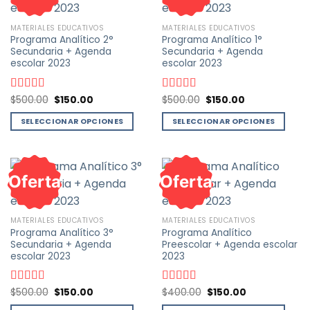
MATERIALES EDUCATIVOS
MATERIALES EDUCATIVOS
Programa Analítico 2°
Programa Analítico 1°
Secundaria + Agenda
Secundaria + Agenda
escolar 2023
escolar 2023
El
El
El
El
Valorado
$
500.00
$
150.00
Valorado
$
500.00
$
150.00
precio
precio
precio
precio
con
5.00
de
con
5.00
de
original
actual
original
actual
5
5
SELECCIONAR OPCIONES
SELECCIONAR OPCIONES
era:
es:
era:
es:
$500.00.
$150.00.
$500.00.
$150.00.
Este
Este
producto
producto
tiene
tiene
Oferta
Oferta
múltiples
múltiples
variantes.
variantes.
Las
Las
MATERIALES EDUCATIVOS
MATERIALES EDUCATIVOS
opciones
opciones
Programa Analítico 3°
Programa Analítico
se
se
Secundaria + Agenda
Preescolar + Agenda escolar
pueden
pueden
escolar 2023
2023
elegir
elegir
en
en
El
El
El
El
Valorado
$
500.00
$
150.00
Valorado
$
400.00
$
150.00
la
la
precio
precio
precio
precio
con
5.00
de
con
4.00
original
actual
original
actual