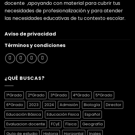
docente ,apoyando con material para cubrir tus
necesidades de profesionalización y para atender
las necesidades educativas de tu contexto escolar.
Aviso de privacidad
Términos y condiciones
¿QUÉ BUSCAS?
1°Grado
2°Grado
3°Grado
4°Grado
5°Grado
6°Grado
2023
2024
Admisión
Biología
Director
Educación Básica
Educación Fisica
Español
Evaluacion docente
FCyE
Física
Geografía
Guía de estudio
Historia
Horizontal
Ingles