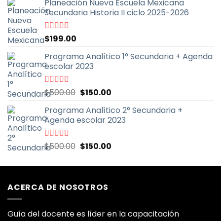
Planeación Nueva Escuela Mexicana
Secundaria Historia II ciclo 2025-2026
Valorado
$
199.00
con
5.00
de
5
Programa Analítico 1° Secundaria + Agenda
escolar 2023
El
El
Valorado
$
500.00
$
150.00
con
5.00
de
precio
precio
5
Programa Analítico 2° Secundaria +
original
actual
Agenda escolar 2023
era:
es:
$500.00.
$150.00.
El
El
Valorado
$
500.00
$
150.00
con
5.00
de
precio
precio
5
original
actual
era:
es:
ACERCA DE NOSOTROS
$500.00.
$150.00.
Guía del docente es líder en la capacitación