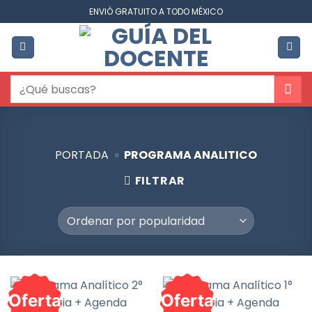
Saltar
ENVIÓ GRATUITO A TODO MÉXICO
al
contenido
Buscar
por:
PORTADA
»
PROGRAMA ANALITICO
FILTRAR
Oferta
Oferta