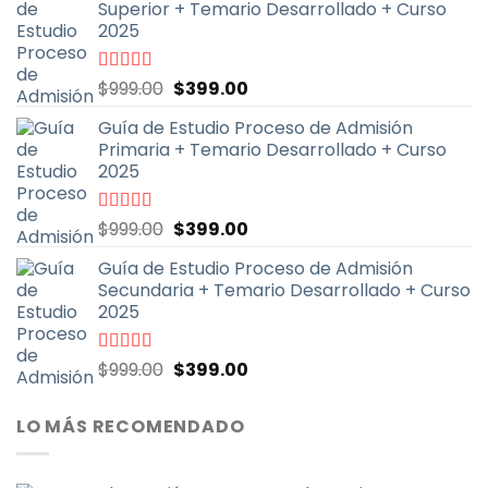
Superior + Temario Desarrollado + Curso
2025
El
El
Valorado
$
999.00
$
399.00
con
4.70
de
precio
precio
5
Guía de Estudio Proceso de Admisión
original
actual
Primaria + Temario Desarrollado + Curso
era:
es:
2025
$999.00.
$399.00.
El
El
Valorado
$
999.00
$
399.00
con
4.79
de
precio
precio
5
Guía de Estudio Proceso de Admisión
original
actual
Secundaria + Temario Desarrollado + Curso
era:
es:
2025
$999.00.
$399.00.
El
El
Valorado
$
999.00
$
399.00
con
4.70
de
precio
precio
5
original
actual
LO MÁS RECOMENDADO
era:
es:
$999.00.
$399.00.