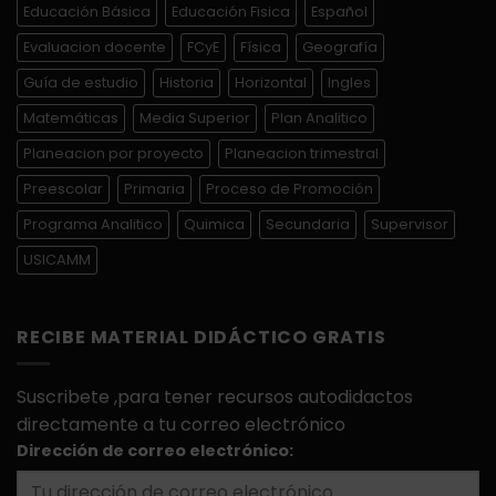
Educación Básica
Educación Fisica
Español
Evaluacion docente
FCyE
Física
Geografía
Guía de estudio
Historia
Horizontal
Ingles
Matemáticas
Media Superior
Plan Analitico
Planeacion por proyecto
Planeacion trimestral
Preescolar
Primaria
Proceso de Promoción
Programa Analitico
Quimica
Secundaria
Supervisor
USICAMM
RECIBE MATERIAL DIDÁCTICO GRATIS
Suscribete ,para tener recursos autodidactos
directamente a tu correo electrónico
Dirección de correo electrónico: