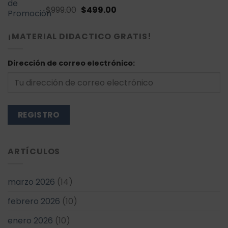
El
El
Valorado
$
999.00
$
499.00
con
4.71
de
precio
precio
5
original
actual
¡MATERIAL DIDACTICO GRATIS!
era:
es:
$999.00.
$499.00.
Dirección de correo electrónico:
ARTÍCULOS
marzo 2026
(14)
febrero 2026
(10)
enero 2026
(10)