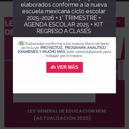
elaborados conforme a la nueva
escuela mexicana ciclo escolar
2025-2026 + 1° TRIMESTRE +
AGENDA ESCOLAR 2025 + KIT
REGRESO A CLASES
[
] Elaboradas conforme a los nuevos libros de texto ,
se incluye:
PROYECTOS , PROGRAMA ANALITICO ,
EXAMENES Y MUCHO MÁS
, todo viene elaborado para
trabajar por trimestre.
✍ VER MÁS
Contenidos de la página
[
ocultar
]
LEY GENERAL DE EDUCACIÓN NEM
(ACTUALIZACIÓN 2020)