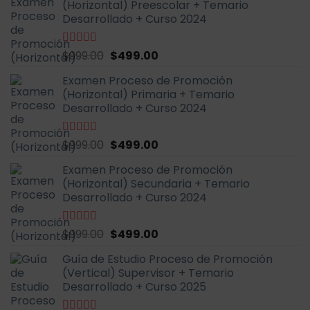
(Horizontal) Preescolar + Temario
era:
es:
Desarrollado + Curso 2024
$999.00.
$499.00.
El
El
Valorado
$
999.00
$
499.00
con
4.93
de
precio
precio
5
Examen Proceso de Promoción
original
actual
(Horizontal) Primaria + Temario
era:
es:
Desarrollado + Curso 2024
$999.00.
$499.00.
El
El
Valorado
$
999.00
$
499.00
con
4.90
de
precio
precio
5
Examen Proceso de Promoción
original
actual
(Horizontal) Secundaria + Temario
era:
es:
Desarrollado + Curso 2024
$999.00.
$499.00.
El
El
Valorado
$
999.00
$
499.00
con
4.91
de
precio
precio
5
Guía de Estudio Proceso de Promoción
original
actual
(Vertical) Supervisor + Temario
era:
es:
Desarrollado + Curso 2025
$999.00.
$499.00.