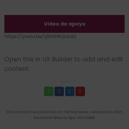
Video de apoyo
https://youtu.be/Lj5XWRQLGdQ
Open this in UX Builder to add and edit
content
Esta entrada fue publicada en
Temas clave
y etiquetada
2021
,
Educación Básica
,
tips
,
USICAMM
.