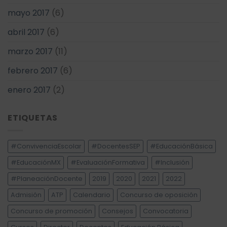
mayo 2017
(6)
abril 2017
(6)
marzo 2017
(11)
febrero 2017
(6)
enero 2017
(2)
ETIQUETAS
#ConvivenciaEscolar
#DocentesSEP
#EducaciónBásica
#EducaciónMX
#EvaluaciónFormativa
#Inclusión
#PlaneaciónDocente
2019
2020
2021
2022
Admisión
ATP
Calendario
Concurso de oposición
Concurso de promoción
Consejos
Convocatoria