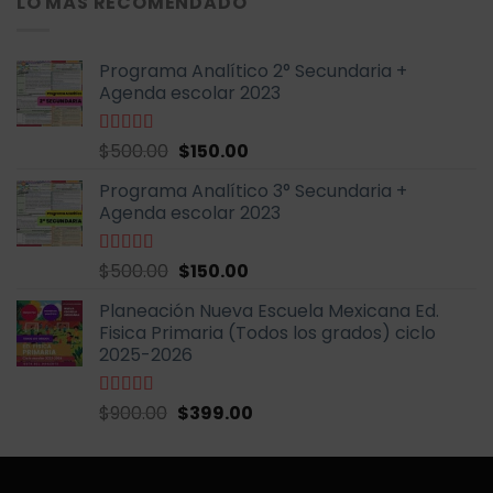
LO MÁS RECOMENDADO
era:
es:
$999.00.
$399.00.
Programa Analítico 2° Secundaria +
Agenda escolar 2023
El
El
Valorado
$
500.00
$
150.00
con
5.00
de
precio
precio
5
Programa Analítico 3° Secundaria +
original
actual
Agenda escolar 2023
era:
es:
$500.00.
$150.00.
El
El
Valorado
$
500.00
$
150.00
con
5.00
de
precio
precio
5
Planeación Nueva Escuela Mexicana Ed.
original
actual
Fisica Primaria (Todos los grados) ciclo
era:
es:
2025-2026
$500.00.
$150.00.
El
El
Valorado
$
900.00
$
399.00
con
5.00
de
precio
precio
5
original
actual
era:
es: