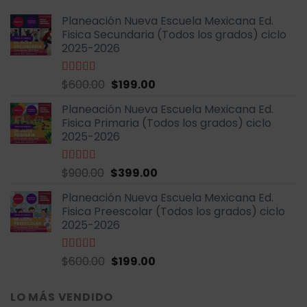
Planeación Nueva Escuela Mexicana Ed.
Fisica Secundaria (Todos los grados) ciclo
2025-2026
El
El
Valorado
$
600.00
$
199.00
con
4.67
de
precio
precio
5
Planeación Nueva Escuela Mexicana Ed.
original
actual
Fisica Primaria (Todos los grados) ciclo
era:
es:
2025-2026
$600.00.
$199.00.
El
El
Valorado
$
900.00
$
399.00
con
5.00
de
precio
precio
5
Planeación Nueva Escuela Mexicana Ed.
original
actual
Fisica Preescolar (Todos los grados) ciclo
era:
es:
2025-2026
$900.00.
$399.00.
El
El
Valorado
$
600.00
$
199.00
con
4.67
de
precio
precio
5
original
actual
LO MÁS VENDIDO
era:
es: