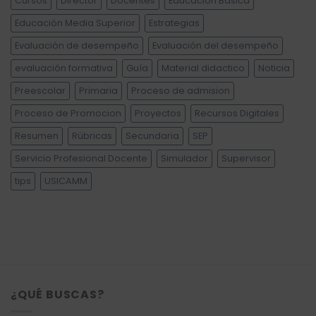
Cursos
Director
Docentes
Educación Básica
Educación Media Superior
Estrategias
Evaluación de desempeño
Evaluación del desempeño
evaluación formativa
Guía
Material didactico
Noticia
Preescolar
Primaria
Proceso de admision
Proceso de Promocion
Proyectos
Recursos Digitales
Resumen
Rúbricas
Secundaria
SEP
Servicio Profesional Docente
Simulador
Supervisor
tips
USICAMM
¿QUÉ BUSCAS?