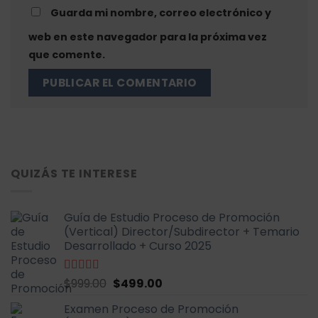
Guarda mi nombre, correo electrónico y
web en este navegador para la próxima vez
que comente.
QUIZÁS TE INTERESE
Guía de Estudio Proceso de Promoción
(Vertical) Director/Subdirector + Temario
Desarrollado + Curso 2025
El
El
Valorado
$
999.00
$
499.00
con
4.67
de
precio
precio
5
Examen Proceso de Promoción
original
actual