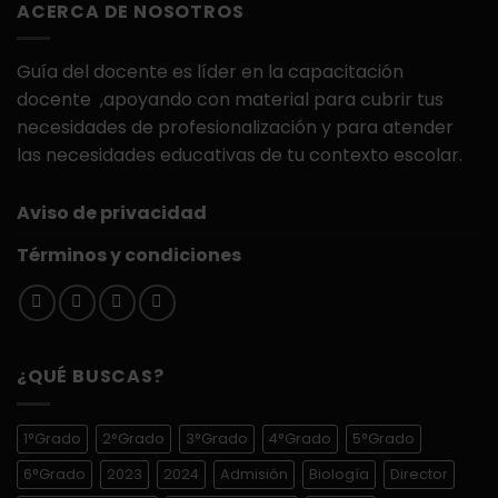
ACERCA DE NOSOTROS
$900.00.
$399.00.
Guía del docente es líder en la capacitación
docente ,apoyando con material para cubrir tus
necesidades de profesionalización y para atender
las necesidades educativas de tu contexto escolar.
Aviso de privacidad
Términos y condiciones
¿QUÉ BUSCAS?
1°Grado
2°Grado
3°Grado
4°Grado
5°Grado
6°Grado
2023
2024
Admisión
Biología
Director