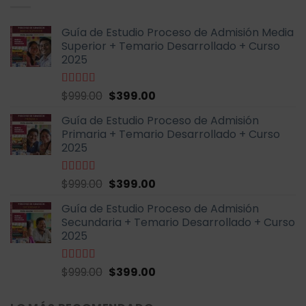
$600.00.
$199.00.
Guía de Estudio Proceso de Admisión Media
Superior + Temario Desarrollado + Curso
2025
El
El
Valorado
$
999.00
$
399.00
con
4.70
de
precio
precio
5
Guía de Estudio Proceso de Admisión
original
actual
Primaria + Temario Desarrollado + Curso
era:
es:
2025
$999.00.
$399.00.
El
El
Valorado
$
999.00
$
399.00
con
4.79
de
precio
precio
5
Guía de Estudio Proceso de Admisión
original
actual
Secundaria + Temario Desarrollado + Curso
era:
es:
2025
$999.00.
$399.00.
El
El
Valorado
$
999.00
$
399.00
con
4.70
de
precio
precio
5
original
actual