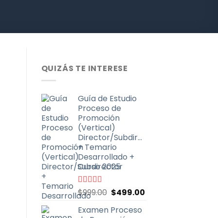
QUIZÁS TE INTERESE
Guía de Estudio
Proceso de
Promoción
(Vertical)
Director/Subdirector
+ Temario
Desarrollado +
Curso 2025
El
El
Valorado
$
999.00
$
499.00
con
4.67
de
precio
precio
5
Examen Proceso
original
actual