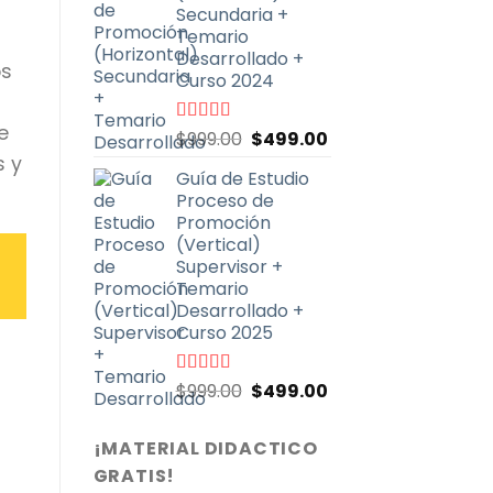
$999.00.
$499.00.
Secundaria +
Temario
Desarrollado +
os
Curso 2024
e
El
El
Valorado
$
999.00
$
499.00
con
4.91
de
precio
precio
s y
5
Guía de Estudio
original
actual
Proceso de
era:
es:
Promoción
$999.00.
$499.00.
(Vertical)
Supervisor +
Temario
Desarrollado +
Curso 2025
El
El
Valorado
$
999.00
$
499.00
con
4.71
de
precio
precio
5
original
actual
¡MATERIAL DIDACTICO
era:
es:
GRATIS!
$999.00.
$499.00.