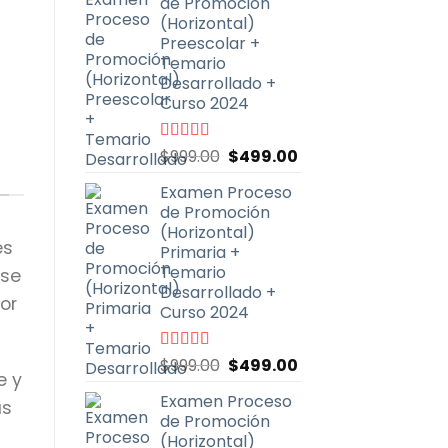
de Promoción
era:
es:
(Horizontal)
$999.00.
$499.00.
Preescolar +
Temario
Desarrollado +
Curso 2024
El
El
Valorado
$
999.00
$
499.00
con
4.93
de
precio
precio
5
Examen Proceso
original
actual
de Promoción
era:
es:
(Horizontal)
$999.00.
$499.00.
es
Primaria +
Temario
 se
Desarrollado +
or
Curso 2024
El
El
Valorado
$
999.00
$
499.00
e y
con
4.90
de
precio
precio
5
Examen Proceso
original
actual
as
de Promoción
era:
es:
(Horizontal)