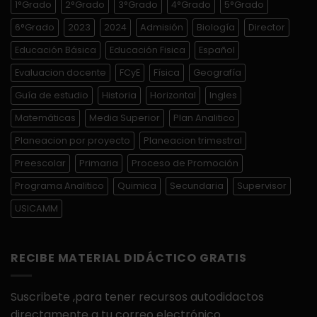
1°Grado
2°Grado
3°Grado
4°Grado
5°Grado
6°Grado
2023
2024
Admisión
Biología
Director
Educación Básica
Educación Fisica
Español
Evaluacion docente
FCyE
Física
Geografía
Guía de estudio
Historia
Horizontal
Ingles
Matemáticas
Media Superior
Plan Analitico
Planeacion por proyecto
Planeacion trimestral
Preescolar
Primaria
Proceso de Promoción
Programa Analitico
Quimica
Secundaria
Supervisor
USICAMM
RECIBE MATERIAL DIDÁCTICO GRATIS
Suscribete ,para tener recursos autodidactos
directamente a tu correo electrónico