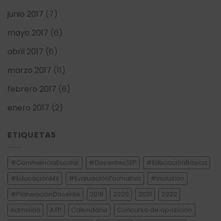
junio 2017
(7)
mayo 2017
(6)
abril 2017
(6)
marzo 2017
(11)
febrero 2017
(6)
enero 2017
(2)
ETIQUETAS
#ConvivenciaEscolar
#DocentesSEP
#EducaciónBásica
#EducaciónMX
#EvaluaciónFormativa
#Inclusión
#PlaneaciónDocente
2019
2020
2021
2022
Admisión
ATP
Calendario
Concurso de oposición