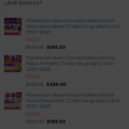
¿QUÉ BUSCAS?
Planeación Nueva Escuela Mexicana Ed.
Fisica Secundaria (Todos los grados) ciclo
2025-2026
El
El
Valorado
$
600.00
$
199.00
con
4.67
de
precio
precio
5
Planeación Nueva Escuela Mexicana Ed.
original
actual
Fisica Primaria (Todos los grados) ciclo
era:
es:
2025-2026
$600.00.
$199.00.
El
El
Valorado
$
900.00
$
399.00
con
5.00
de
precio
precio
5
Planeación Nueva Escuela Mexicana Ed.
original
actual
Fisica Preescolar (Todos los grados) ciclo
era:
es:
2025-2026
$900.00.
$399.00.
El
El
Valorado
$
600.00
$
199.00
con
4.67
de
precio
precio