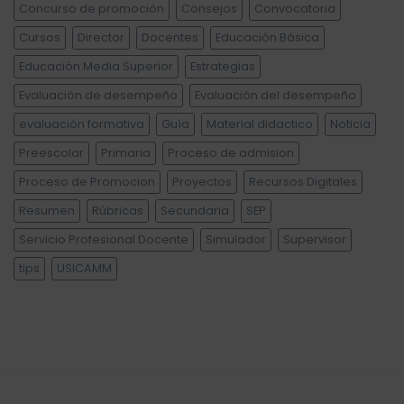
Concurso de promoción
Consejos
Convocatoria
Cursos
Director
Docentes
Educación Básica
Educación Media Superior
Estrategias
Evaluación de desempeño
Evaluación del desempeño
evaluación formativa
Guía
Material didactico
Noticia
Preescolar
Primaria
Proceso de admision
Proceso de Promocion
Proyectos
Recursos Digitales
Resumen
Rúbricas
Secundaria
SEP
Servicio Profesional Docente
Simulador
Supervisor
tips
USICAMM