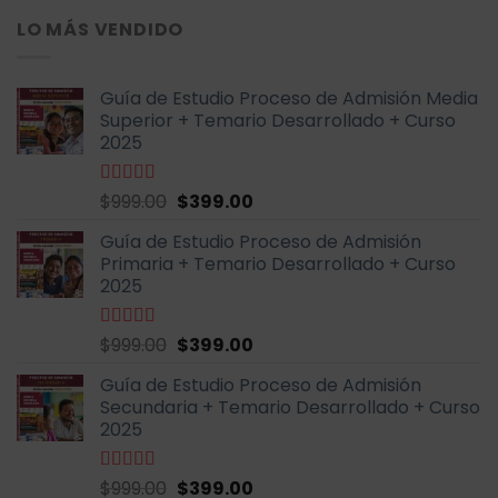
5
original
actual
LO MÁS VENDIDO
era:
es:
$600.00.
$199.00.
Guía de Estudio Proceso de Admisión Media
Superior + Temario Desarrollado + Curso
2025
El
El
Valorado
$
999.00
$
399.00
con
4.70
de
precio
precio
5
Guía de Estudio Proceso de Admisión
original
actual
Primaria + Temario Desarrollado + Curso
era:
es:
2025
$999.00.
$399.00.
El
El
Valorado
$
999.00
$
399.00
con
4.79
de
precio
precio
5
Guía de Estudio Proceso de Admisión
original
actual
Secundaria + Temario Desarrollado + Curso
era:
es:
2025
$999.00.
$399.00.
El
El
Valorado
$
999.00
$
399.00