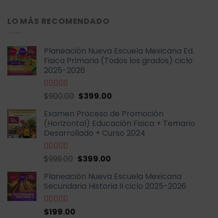
con
4.70
de
precio
precio
5
original
actual
LO MÁS RECOMENDADO
era:
es:
$999.00.
$399.00.
Planeación Nueva Escuela Mexicana Ed.
Fisica Primaria (Todos los grados) ciclo
2025-2026
El
El
Valorado
$
900.00
$
399.00
con
5.00
de
precio
precio
5
Examen Proceso de Promoción
original
actual
(Horizontal) Educación Fisica + Temario
era:
es:
Desarrollado + Curso 2024
$900.00.
$399.00.
El
El
Valorado
$
999.00
$
399.00
con
5.00
de
precio
precio
5
Planeación Nueva Escuela Mexicana
original
actual
Secundaria Historia II ciclo 2025-2026
era:
es:
$999.00.
$399.00.
Valorado
$
199.00