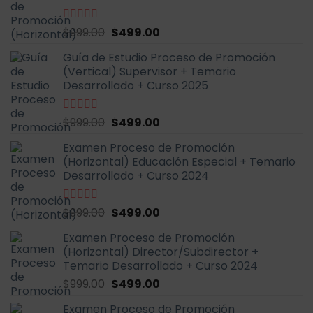
El
El
Valorado
$
999.00
$
499.00
con
4.91
de
precio
precio
5
Guía de Estudio Proceso de Promoción
original
actual
(Vertical) Supervisor + Temario
era:
es:
Desarrollado + Curso 2025
$999.00.
$499.00.
El
El
Valorado
$
999.00
$
499.00
con
4.71
de
precio
precio
5
Examen Proceso de Promoción
original
actual
(Horizontal) Educación Especial + Temario
era:
es:
Desarrollado + Curso 2024
$999.00.
$499.00.
El
El
Valorado
$
999.00
$
499.00
con
4.87
de
precio
precio
5
Examen Proceso de Promoción
original
actual
(Horizontal) Director/Subdirector +
era:
es:
Temario Desarrollado + Curso 2024
$999.00.
$499.00.
El
El
$
999.00
$
499.00
precio
precio
Examen Proceso de Promoción
original
actual