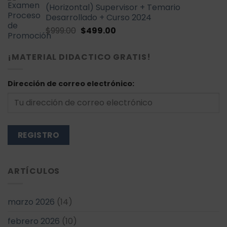
(Horizontal) Supervisor + Temario
era:
es:
Desarrollado + Curso 2024
$999.00.
$499.00.
El
El
$
999.00
$
499.00
precio
precio
original
actual
¡MATERIAL DIDACTICO GRATIS!
era:
es:
$999.00.
$499.00.
Dirección de correo electrónico:
ARTÍCULOS
marzo 2026
(14)
febrero 2026
(10)