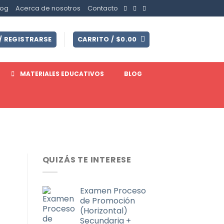
log
Acerca de nosotros
Contacto
/ REGISTRARSE
CARRITO /
$
0.00
MATERIALES EDUCATIVOS
BLOG
QUIZÁS TE INTERESE
Examen Proceso
de Promoción
(Horizontal)
Secundaria +