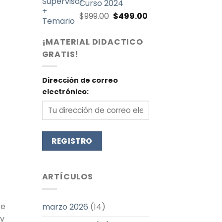
Curso 2024
El
El
$
999.00
$
499.00
precio
precio
original
actual
¡MATERIAL DIDACTICO
era:
es:
GRATIS!
$999.00.
$499.00.
Dirección de correo
electrónico:
ARTÍCULOS
se
marzo 2026
(14)
 y