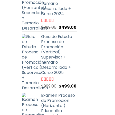
Temario
Desarrollado +
Curso 2024
El
El
Valorado
$
999.00
$
499.00
con
4.91
de
precio
precio
5
Guía de Estudio
original
actual
Proceso de
era:
es:
Promoción
$999.00.
$499.00.
(Vertical)
Supervisor +
Temario
Desarrollado +
Curso 2025
El
El
Valorado
$
999.00
$
499.00
con
4.71
de
precio
precio
5
Examen Proceso
original
actual
de Promoción
era:
es:
(Horizontal)
$999.00.
$499.00.
Educación