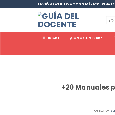
Saltar
ENVIÓ GRATUITO A TODO MÉXICO. WHATS
al
contenido
Busc
por:
INICIO
¿CÓMO COMPRAR?
+20 Manuales p
POSTED ON
SE