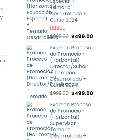
Especial +
Temario
se
Desarrollado +
 y
Curso 2024
El
El
Valorado
$
999.00
$
499.00
con
4.87
de
precio
precio
5
Examen Proceso
original
actual
de Promoción
era:
es:
(Horizontal)
ios
$999.00.
$499.00.
Director/Subdirector
+ Temario
Desarrollado +
Curso 2024
El
El
$
999.00
$
499.00
precio
precio
Examen Proceso
original
actual
de Promoción
era:
es:
(Horizontal)
$999.00.
$499.00.
Supervisor +
Temario
Desarrollado +