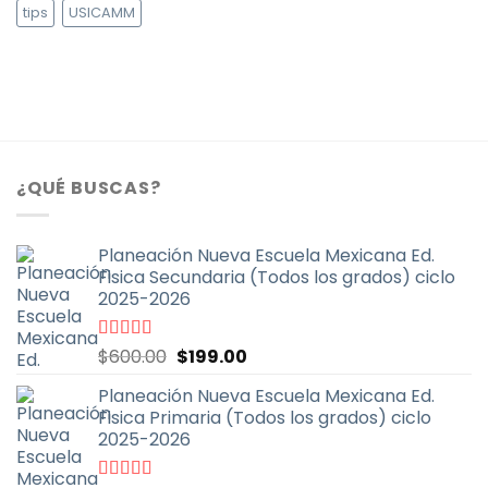
tips
USICAMM
¿QUÉ BUSCAS?
Planeación Nueva Escuela Mexicana Ed.
Fisica Secundaria (Todos los grados) ciclo
2025-2026
El
El
Valorado
$
600.00
$
199.00
con
4.67
de
precio
precio
5
Planeación Nueva Escuela Mexicana Ed.
original
actual
Fisica Primaria (Todos los grados) ciclo
era:
es:
2025-2026
$600.00.
$199.00.