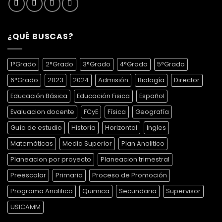
¿QUÉ BUSCAS?
1°Grado
2°Grado
3°Grado
4°Grado
5°Grado
6°Grado
2023
2024
Admisión
Biología
Director
Educación Básica
Educación Fisica
Español
Evaluacion docente
FCyE
Física
Geografía
Guía de estudio
Historia
Horizontal
Ingles
Matemáticas
Media Superior
Plan Analitico
Planeacion por proyecto
Planeacion trimestral
Preescolar
Primaria
Proceso de Promoción
Programa Analitico
Quimica
Secundaria
Supervisor
USICAMM