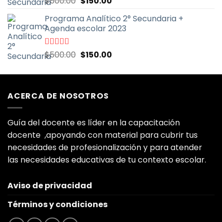
El
El
$
500.00
$
150.00
con
5.00
de
precio
precio
5
Programa Analítico 2° Secundaria +
original
actual
Agenda escolar 2023
era:
es:
$500.00.
$150.00.
El
El
Valorado
$
500.00
$
150.00
con
5.00
de
precio
precio
5
original
actual
era:
es:
ACERCA DE NOSOTROS
$500.00.
$150.00.
Guía del docente es líder en la capacitación
docente ,apoyando con material para cubrir tus
necesidades de profesionalización y para atender
las necesidades educativas de tu contexto escolar.
Aviso de privacidad
Términos y condiciones