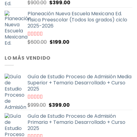
El
El
Valorado
$
900.00
$
399.00
con
5.00
de
precio
precio
5
Planeación Nueva Escuela Mexicana Ed.
original
actual
Fisica Preescolar (Todos los grados) ciclo
era:
es:
2025-2026
$900.00.
$399.00.
El
El
Valorado
$
600.00
$
199.00
con
4.67
de
precio
precio
5
original
actual
LO MÁS VENDIDO
era:
es:
$600.00.
$199.00.
Guía de Estudio Proceso de Admisión Media
Superior + Temario Desarrollado + Curso
2025
El
El
Valorado
$
999.00
$
399.00
con
4.70
de
precio
precio
5
Guía de Estudio Proceso de Admisión
original
actual
Primaria + Temario Desarrollado + Curso
era:
es:
2025
$999.00.
$399.00.