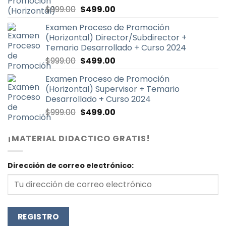
El
El
Valorado
$
999.00
$
499.00
con
4.87
de
precio
precio
5
Examen Proceso de Promoción
original
actual
(Horizontal) Director/Subdirector +
era:
es:
Temario Desarrollado + Curso 2024
$999.00.
$499.00.
El
El
$
999.00
$
499.00
precio
precio
Examen Proceso de Promoción
original
actual
(Horizontal) Supervisor + Temario
era:
es:
Desarrollado + Curso 2024
$999.00.
$499.00.
El
El
$
999.00
$
499.00
precio
precio
original
actual
¡MATERIAL DIDACTICO GRATIS!
era:
es:
$999.00.
$499.00.
Dirección de correo electrónico: