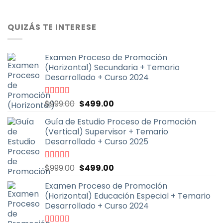
QUIZÁS TE INTERESE
Examen Proceso de Promoción
(Horizontal) Secundaria + Temario
Desarrollado + Curso 2024
El
El
Valorado
$
999.00
$
499.00
con
4.91
de
precio
precio
5
Guía de Estudio Proceso de Promoción
original
actual
(Vertical) Supervisor + Temario
era:
es:
Desarrollado + Curso 2025
$999.00.
$499.00.
El
El
Valorado
$
999.00
$
499.00
con
4.71
de
precio
precio
5
Examen Proceso de Promoción
original
actual
(Horizontal) Educación Especial + Temario
era:
es:
Desarrollado + Curso 2024
$999.00.
$499.00.