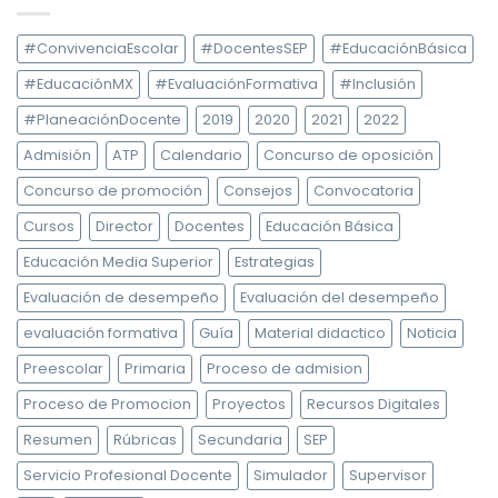
#ConvivenciaEscolar
#DocentesSEP
#EducaciónBásica
#EducaciónMX
#EvaluaciónFormativa
#Inclusión
#PlaneaciónDocente
2019
2020
2021
2022
Admisión
ATP
Calendario
Concurso de oposición
Concurso de promoción
Consejos
Convocatoria
Cursos
Director
Docentes
Educación Básica
Educación Media Superior
Estrategias
Evaluación de desempeño
Evaluación del desempeño
evaluación formativa
Guía
Material didactico
Noticia
Preescolar
Primaria
Proceso de admision
Proceso de Promocion
Proyectos
Recursos Digitales
Resumen
Rúbricas
Secundaria
SEP
Servicio Profesional Docente
Simulador
Supervisor