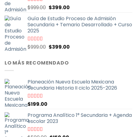
El
El
Valorado
$
999.00
$
399.00
con
4.79
de
precio
precio
5
Guía de Estudio Proceso de Admisión
original
actual
Secundaria + Temario Desarrollado + Curso
era:
es:
2025
$999.00.
$399.00.
El
El
Valorado
$
999.00
$
399.00
con
4.70
de
precio
precio
5
original
actual
LO MÁS RECOMENDADO
era:
es:
$999.00.
$399.00.
Planeación Nueva Escuela Mexicana
Secundaria Historia II ciclo 2025-2026
Valorado
$
199.00
con
5.00
de
5
Programa Analítico 1° Secundaria + Agenda
escolar 2023
Valorado