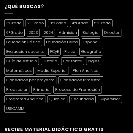
¿QUÉ BUSCAS?
1°Grado
2°Grado
3°Grado
4°Grado
5°Grado
6°Grado
2023
2024
Admisión
Biología
Director
Educación Básica
Educación Fisica
Español
Evaluacion docente
FCyE
Física
Geografía
Guía de estudio
Historia
Horizontal
Ingles
Matemáticas
Media Superior
Plan Analitico
Planeacion por proyecto
Planeacion trimestral
Preescolar
Primaria
Proceso de Promoción
Programa Analitico
Quimica
Secundaria
Supervisor
USICAMM
RECIBE MATERIAL DIDÁCTICO GRATIS