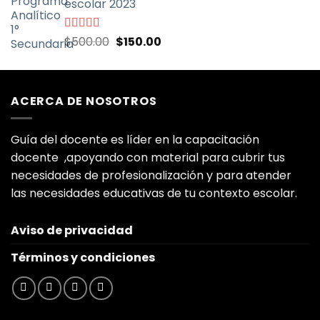
escolar 2023
El
El
Valorado
$
500.00
$
150.00
con
5.00
de
precio
precio
5
original
actual
era:
es:
ACERCA DE NOSOTROS
$500.00.
$150.00.
Guía del docente es líder en la capacitación
docente ,apoyando con material para cubrir tus
necesidades de profesionalización y para atender
las necesidades educativas de tu contexto escolar.
Aviso de privacidad
Términos y condiciones