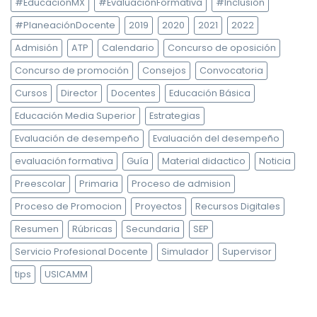
#EducaciónMX
#EvaluaciónFormativa
#Inclusión
#PlaneaciónDocente
2019
2020
2021
2022
Admisión
ATP
Calendario
Concurso de oposición
Concurso de promoción
Consejos
Convocatoria
Cursos
Director
Docentes
Educación Básica
Educación Media Superior
Estrategias
Evaluación de desempeño
Evaluación del desempeño
evaluación formativa
Guía
Material didactico
Noticia
Preescolar
Primaria
Proceso de admision
Proceso de Promocion
Proyectos
Recursos Digitales
Resumen
Rúbricas
Secundaria
SEP
Servicio Profesional Docente
Simulador
Supervisor
tips
USICAMM