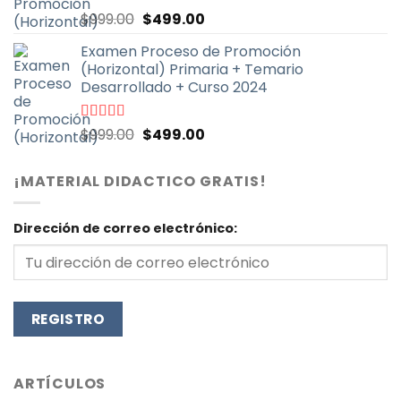
El
El
Valorado
$
999.00
$
499.00
con
4.93
de
precio
precio
5
Examen Proceso de Promoción
original
actual
(Horizontal) Primaria + Temario
era:
es:
Desarrollado + Curso 2024
$999.00.
$499.00.
El
El
Valorado
$
999.00
$
499.00
con
4.90
de
precio
precio
5
original
actual
¡MATERIAL DIDACTICO GRATIS!
era:
es:
$999.00.
$499.00.
Dirección de correo electrónico:
ARTÍCULOS