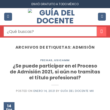
Saltar
ENVIÓ GRATUITO A TODO MÉXICO
al
contenido
Buscar
por:
ARCHIVOS DE ETIQUETAS:
ADMISIÓN
FECHAS
,
USICAMM
¿Se puede participar en el Proceso
de Admisión 2021, si aún no tramitas
el título profesional?
POSTED ON
ENERO 14, 2021
BY
GUÍA DEL DOCENTE MX
14
Ene