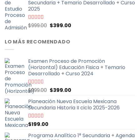
Secundaria + Temario Desarrollado + Curso
era:
es:
2025
$999.00.
$399.00.
El
El
Valorado
$
999.00
$
399.00
con
4.70
de
precio
precio
5
original
actual
LO MÁS RECOMENDADO
era:
es:
$999.00.
$399.00.
Examen Proceso de Promoción
(Horizontal) Educación Fisica + Temario
Desarrollado + Curso 2024
El
El
Valorado
$
999.00
$
399.00
con
5.00
de
precio
precio
5
Planeación Nueva Escuela Mexicana
original
actual
Secundaria Historia II ciclo 2025-2026
era:
es:
$999.00.
$399.00.
Valorado
$
199.00
con
5.00
de
5
Programa Analítico 1° Secundaria + Agenda