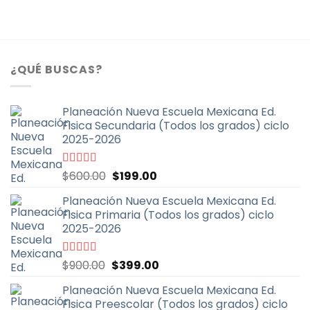
¿QUÉ BUSCAS?
Planeación Nueva Escuela Mexicana Ed.
Fisica Secundaria (Todos los grados) ciclo
2025-2026
El
El
Valorado
$
600.00
$
199.00
con
4.67
de
precio
precio
5
Planeación Nueva Escuela Mexicana Ed.
original
actual
Fisica Primaria (Todos los grados) ciclo
era:
es:
2025-2026
$600.00.
$199.00.
El
El
Valorado
$
900.00
$
399.00
con
5.00
de
precio
precio
5
Planeación Nueva Escuela Mexicana Ed.
original
actual
Fisica Preescolar (Todos los grados) ciclo
era:
es: