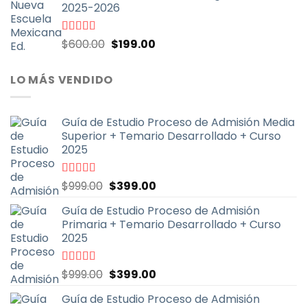
2025-2026
$900.00.
$399.00.
El
El
Valorado
$
600.00
$
199.00
con
4.67
de
precio
precio
5
original
actual
LO MÁS VENDIDO
era:
es:
$600.00.
$199.00.
Guía de Estudio Proceso de Admisión Media
Superior + Temario Desarrollado + Curso
2025
El
El
Valorado
$
999.00
$
399.00
con
4.70
de
precio
precio
5
Guía de Estudio Proceso de Admisión
original
actual
Primaria + Temario Desarrollado + Curso
era:
es:
2025
$999.00.
$399.00.
El
El
Valorado
$
999.00
$
399.00
con
4.79
de
precio
precio
5
Guía de Estudio Proceso de Admisión
original
actual