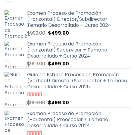
Examen Proceso de Promoción
(Horizontal) Director/Subdirector +
Temario Desarrollado + Curso 2024
El
El
$
999.00
$
499.00
precio
precio
Examen Proceso de Promoción
original
actual
(Horizontal) Supervisor + Temario
era:
es:
Desarrollado + Curso 2024
$999.00.
$499.00.
El
El
$
999.00
$
499.00
precio
precio
Guía de Estudio Proceso de Promoción
original
actual
(Vertical) Director/Subdirector + Temario
era:
es:
Desarrollado + Curso 2025
$999.00.
$499.00.
El
El
Valorado
$
999.00
$
499.00
con
4.67
de
precio
precio
5
Examen Proceso de Promoción
original
actual
(Horizontal) Preescolar + Temario
era:
es:
Desarrollado + Curso 2024
$999.00.
$499.00.