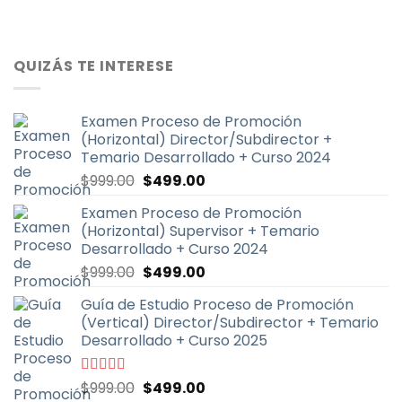
QUIZÁS TE INTERESE
Examen Proceso de Promoción
(Horizontal) Director/Subdirector +
Temario Desarrollado + Curso 2024
El
El
$
999.00
$
499.00
precio
precio
Examen Proceso de Promoción
original
actual
(Horizontal) Supervisor + Temario
era:
es:
Desarrollado + Curso 2024
$999.00.
$499.00.
El
El
$
999.00
$
499.00
precio
precio
Guía de Estudio Proceso de Promoción
original
actual
(Vertical) Director/Subdirector + Temario
era:
es:
Desarrollado + Curso 2025
$999.00.
$499.00.
El
El
Valorado
$
999.00
$
499.00
con
4.67
de