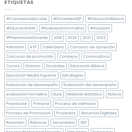
ETIQUETAS
#ConvivenciaEscolar
#DocentesSEP
#EducaciónBásica
#EducaciónMX
#EvaluaciónFormativa
#Inclusión
#PlaneaciónDocente
2019
2020
2021
2022
Admisión
ATP
Calendario
Concurso de oposición
Concurso de promoción
Consejos
Convocatoria
Cursos
Director
Docentes
Educación Básica
Educación Media Superior
Estrategias
Evaluación de desempeño
Evaluación del desempeño
evaluación formativa
Guía
Material didactico
Noticia
Preescolar
Primaria
Proceso de admision
Proceso de Promocion
Proyectos
Recursos Digitales
Resumen
Rúbricas
Secundaria
SEP
Servicio Profesional Docente
Simulador
Supervisor