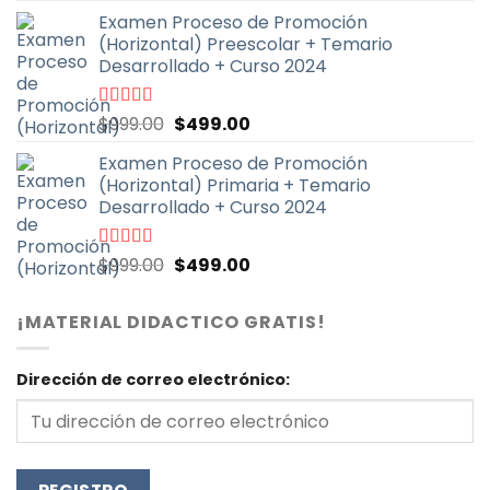
precio
precio
5
Examen Proceso de Promoción
original
actual
(Horizontal) Preescolar + Temario
era:
es:
Desarrollado + Curso 2024
$999.00.
$499.00.
El
El
Valorado
$
999.00
$
499.00
con
4.93
de
precio
precio
5
Examen Proceso de Promoción
original
actual
(Horizontal) Primaria + Temario
era:
es:
Desarrollado + Curso 2024
$999.00.
$499.00.
El
El
Valorado
$
999.00
$
499.00
con
4.90
de
precio
precio
5
original
actual
¡MATERIAL DIDACTICO GRATIS!
era:
es:
$999.00.
$499.00.
Dirección de correo electrónico: