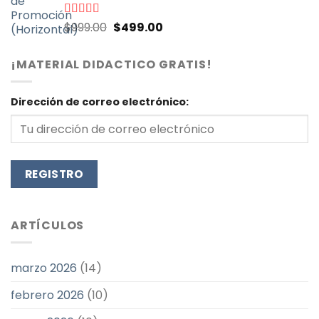
El
El
Valorado
$
999.00
$
499.00
con
4.90
de
precio
precio
5
original
actual
¡MATERIAL DIDACTICO GRATIS!
era:
es:
$999.00.
$499.00.
Dirección de correo electrónico:
ARTÍCULOS
marzo 2026
(14)
febrero 2026
(10)