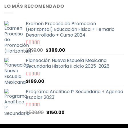
original
actual
LO MÁS RECOMENDADO
era:
es:
$999.00.
$399.00.
Examen Proceso de Promoción
(Horizontal) Educación Fisica + Temario
Desarrollado + Curso 2024
El
El
Valorado
$
999.00
$
399.00
con
5.00
de
precio
precio
5
Planeación Nueva Escuela Mexicana
original
actual
Secundaria Historia II ciclo 2025-2026
era:
es:
$999.00.
$399.00.
Valorado
$
199.00
con
5.00
de
5
Programa Analítico 1° Secundaria + Agenda
escolar 2023
El
El
Valorado
$
500.00
$
150.00
con
5.00
de
precio
precio
5
original
actual