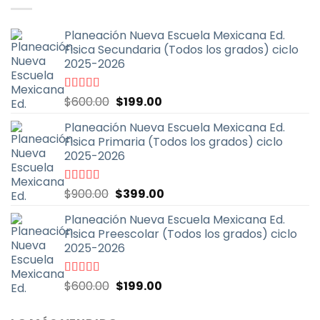
Planeación Nueva Escuela Mexicana Ed.
Fisica Secundaria (Todos los grados) ciclo
2025-2026
El
El
Valorado
$
600.00
$
199.00
con
4.67
de
precio
precio
5
Planeación Nueva Escuela Mexicana Ed.
original
actual
Fisica Primaria (Todos los grados) ciclo
era:
es:
2025-2026
$600.00.
$199.00.
El
El
Valorado
$
900.00
$
399.00
con
5.00
de
precio
precio
5
Planeación Nueva Escuela Mexicana Ed.
original
actual
Fisica Preescolar (Todos los grados) ciclo
era:
es:
2025-2026
$900.00.
$399.00.
El
El
Valorado
$
600.00
$
199.00
con
4.67
de
precio
precio
5
original
actual