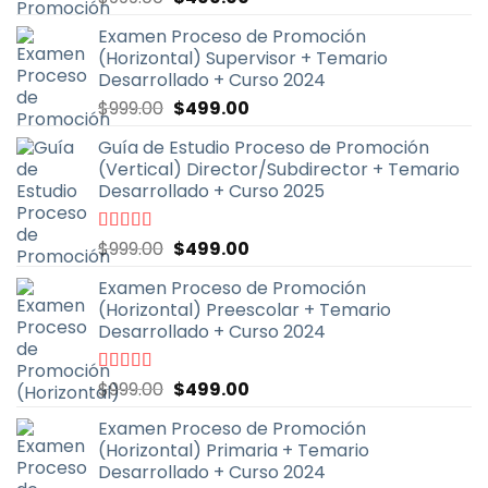
precio
precio
Examen Proceso de Promoción
original
actual
(Horizontal) Supervisor + Temario
era:
es:
Desarrollado + Curso 2024
$999.00.
$499.00.
El
El
$
999.00
$
499.00
precio
precio
Guía de Estudio Proceso de Promoción
original
actual
(Vertical) Director/Subdirector + Temario
era:
es:
Desarrollado + Curso 2025
$999.00.
$499.00.
El
El
Valorado
$
999.00
$
499.00
con
4.67
de
precio
precio
5
Examen Proceso de Promoción
original
actual
(Horizontal) Preescolar + Temario
era:
es:
Desarrollado + Curso 2024
$999.00.
$499.00.
El
El
Valorado
$
999.00
$
499.00
con
4.93
de
precio
precio
5
Examen Proceso de Promoción
original
actual
(Horizontal) Primaria + Temario
era:
es:
Desarrollado + Curso 2024
$999.00.
$499.00.