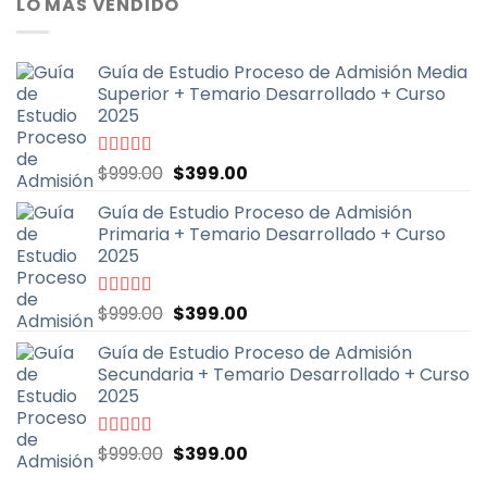
LO MÁS VENDIDO
era:
es:
$600.00.
$199.00.
Guía de Estudio Proceso de Admisión Media
Superior + Temario Desarrollado + Curso
2025
El
El
Valorado
$
999.00
$
399.00
con
4.70
de
precio
precio
5
Guía de Estudio Proceso de Admisión
original
actual
Primaria + Temario Desarrollado + Curso
era:
es:
2025
$999.00.
$399.00.
El
El
Valorado
$
999.00
$
399.00
con
4.79
de
precio
precio
5
Guía de Estudio Proceso de Admisión
original
actual
Secundaria + Temario Desarrollado + Curso
era:
es:
2025
$999.00.
$399.00.
El
El
Valorado
$
999.00
$
399.00
con
4.70
de
precio
precio
5