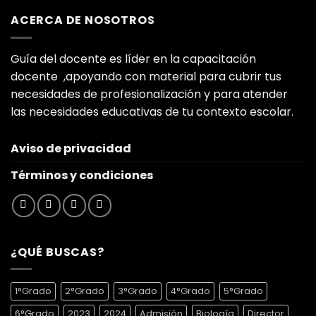
era:
es:
ACERCA DE NOSOTROS
$500.00.
$150.00.
Guía del docente es líder en la capacitación
docente ,apoyando con material para cubrir tus
necesidades de profesionalización y para atender
las necesidades educativas de tu contexto escolar.
Aviso de privacidad
Términos y condiciones
¿QUÉ BUSCAS?
1°Grado
2°Grado
3°Grado
4°Grado
5°Grado
6°Grado
2023
2024
Admisión
Biología
Director