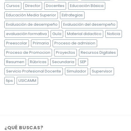
Cursos
Director
Docentes
Educación Básica
Educación Media Superior
Estrategias
Evaluación de desempeño
Evaluación del desempeño
evaluación formativa
Guía
Material didactico
Noticia
Preescolar
Primaria
Proceso de admision
Proceso de Promocion
Proyectos
Recursos Digitales
Resumen
Rúbricas
Secundaria
SEP
Servicio Profesional Docente
Simulador
Supervisor
tips
USICAMM
¿QUÉ BUSCAS?