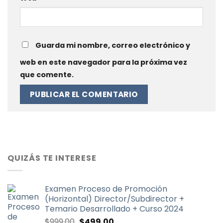
Guarda mi nombre, correo electrónico y
web en este navegador para la próxima vez
que comente.
QUIZÁS TE INTERESE
Examen Proceso de Promoción
(Horizontal) Director/Subdirector +
Temario Desarrollado + Curso 2024
El
El
$
999.00
$
499.00