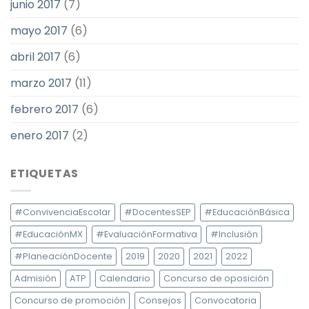
junio 2017
(7)
mayo 2017
(6)
abril 2017
(6)
marzo 2017
(11)
febrero 2017
(6)
enero 2017
(2)
ETIQUETAS
#ConvivenciaEscolar
#DocentesSEP
#EducaciónBásica
#EducaciónMX
#EvaluaciónFormativa
#Inclusión
#PlaneaciónDocente
2019
2020
2021
2022
Admisión
ATP
Calendario
Concurso de oposición
Concurso de promoción
Consejos
Convocatoria