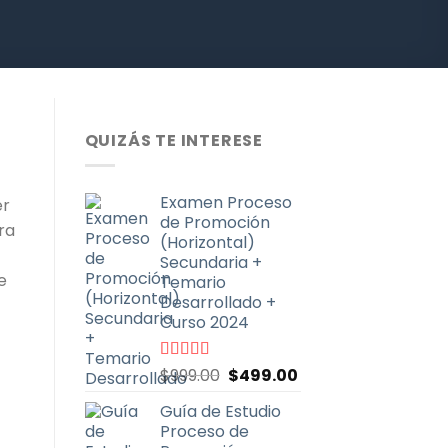
QUIZÁS TE INTERESE
Examen Proceso
er
de Promoción
ra
(Horizontal)
Secundaria +
e
Temario
Desarrollado +
Curso 2024
El
El
Valorado
$
999.00
$
499.00
con
4.91
de
precio
precio
5
Guía de Estudio
original
actual
Proceso de
era:
es: