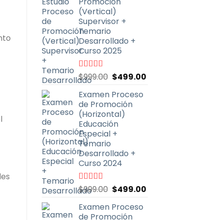
Promoción
$999.00.
$499.00.
(Vertical)
Supervisor +
Temario
nto
Desarrollado +
Curso 2025
El
El
Valorado
$
999.00
$
499.00
con
4.71
de
precio
precio
5
Examen Proceso
original
actual
de Promoción
era:
es:
(Horizontal)
$999.00.
$499.00.
l
Educación
Especial +
Temario
Desarrollado +
Curso 2024
des
El
El
Valorado
$
999.00
$
499.00
con
4.87
de
precio
precio
5
Examen Proceso
original
actual
de Promoción
era:
es: