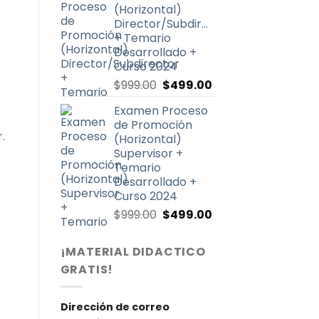
(Horizontal)
$999.00.
$499.00.
Director/Subdirector
+ Temario
Desarrollado +
Curso 2024
El
El
$
999.00
$
499.00
precio
precio
Examen Proceso
original
actual
de Promoción
era:
es:
.
(Horizontal)
$999.00.
$499.00.
Supervisor +
Temario
Desarrollado +
Curso 2024
El
El
$
999.00
$
499.00
precio
precio
original
actual
¡MATERIAL DIDACTICO
era:
es:
GRATIS!
$999.00.
$499.00.
Dirección de correo