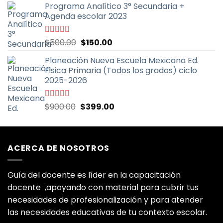
5
Programa Analítico 3° Secundaria +
original
actual
Agenda escolar 2023
era:
es:
$500.00.
$150.00.
El
El
Valorado
$
500.00
$
150.00
con
5.00
de
precio
precio
5
Planeación Nueva Escuela Mexicana Ed.
original
actual
Fisica Primaria (Todos los grados) ciclo
era:
es:
2025-2026
$500.00.
$150.00.
El
El
Valorado
$
900.00
$
399.00
con
5.00
de
precio
precio
5
original
actual
era:
es:
ACERCA DE NOSOTROS
$900.00.
$399.00.
Guía del docente es líder en la capacitación
docente ,apoyando con material para cubrir tus
necesidades de profesionalización y para atender
las necesidades educativas de tu contexto escolar.