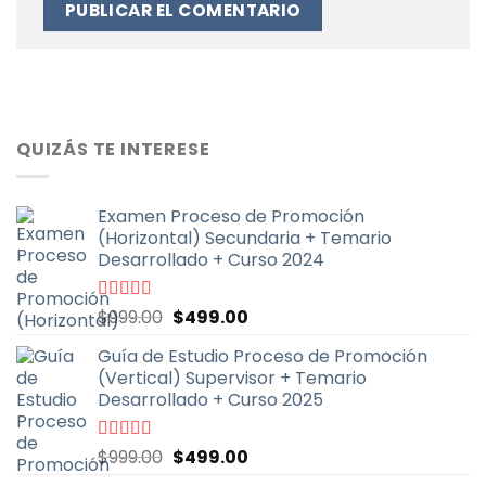
QUIZÁS TE INTERESE
Examen Proceso de Promoción
(Horizontal) Secundaria + Temario
Desarrollado + Curso 2024
El
El
Valorado
$
999.00
$
499.00
con
4.91
de
precio
precio
5
Guía de Estudio Proceso de Promoción
original
actual
(Vertical) Supervisor + Temario
era:
es:
Desarrollado + Curso 2025
$999.00.
$499.00.
El
El
Valorado
$
999.00
$
499.00
con
4.71
de
precio
precio