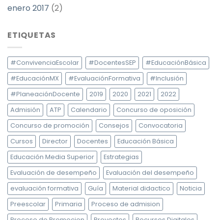
enero 2017
(2)
ETIQUETAS
#ConvivenciaEscolar
#DocentesSEP
#EducaciónBásica
#EducaciónMX
#EvaluaciónFormativa
#Inclusión
#PlaneaciónDocente
2019
2020
2021
2022
Admisión
ATP
Calendario
Concurso de oposición
Concurso de promoción
Consejos
Convocatoria
Cursos
Director
Docentes
Educación Básica
Educación Media Superior
Estrategias
Evaluación de desempeño
Evaluación del desempeño
evaluación formativa
Guía
Material didactico
Noticia
Preescolar
Primaria
Proceso de admision
Proceso de Promocion
Proyectos
Recursos Digitales