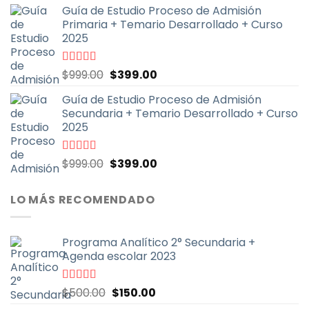
5
Guía de Estudio Proceso de Admisión
original
actual
Primaria + Temario Desarrollado + Curso
era:
es:
2025
$999.00.
$399.00.
El
El
Valorado
$
999.00
$
399.00
con
4.79
de
precio
precio
5
Guía de Estudio Proceso de Admisión
original
actual
Secundaria + Temario Desarrollado + Curso
era:
es:
2025
$999.00.
$399.00.
El
El
Valorado
$
999.00
$
399.00
con
4.70
de
precio
precio
5
original
actual
LO MÁS RECOMENDADO
era:
es:
$999.00.
$399.00.
Programa Analítico 2° Secundaria +
Agenda escolar 2023
El
El
Valorado
$
500.00
$
150.00
con
5.00
de
precio
precio