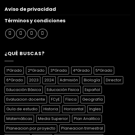
Aviso de privacidad
Términos y condiciones
¿QUÉ BUSCAS?
1°Grado
2°Grado
3°Grado
4°Grado
5°Grado
6°Grado
2023
2024
Admisión
Biología
Director
Educación Básica
Educación Fisica
Español
Evaluacion docente
FCyE
Física
Geografía
Guía de estudio
Historia
Horizontal
Ingles
Matemáticas
Media Superior
Plan Analitico
Planeacion por proyecto
Planeacion trimestral