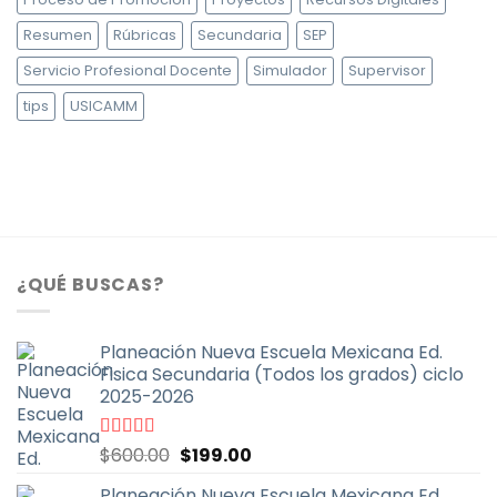
Resumen
Rúbricas
Secundaria
SEP
Servicio Profesional Docente
Simulador
Supervisor
tips
USICAMM
¿QUÉ BUSCAS?
Planeación Nueva Escuela Mexicana Ed.
Fisica Secundaria (Todos los grados) ciclo
2025-2026
El
El
Valorado
$
600.00
$
199.00
con
4.67
de
precio
precio
5
Planeación Nueva Escuela Mexicana Ed.