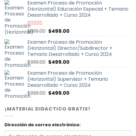
5
Examen Proceso de Promoción
original
actual
(Horizontal) Educación Especial + Temario
era:
es:
Desarrollado + Curso 2024
$999.00.
$499.00.
El
El
Valorado
$
999.00
$
499.00
con
4.87
de
precio
precio
5
Examen Proceso de Promoción
original
actual
(Horizontal) Director/Subdirector +
era:
es:
Temario Desarrollado + Curso 2024
$999.00.
$499.00.
El
El
$
999.00
$
499.00
precio
precio
Examen Proceso de Promoción
original
actual
(Horizontal) Supervisor + Temario
era:
es:
Desarrollado + Curso 2024
$999.00.
$499.00.
El
El
$
999.00
$
499.00
precio
precio
original
actual
¡MATERIAL DIDACTICO GRATIS!
era:
es:
$999.00.
$499.00.
Dirección de correo electrónico: