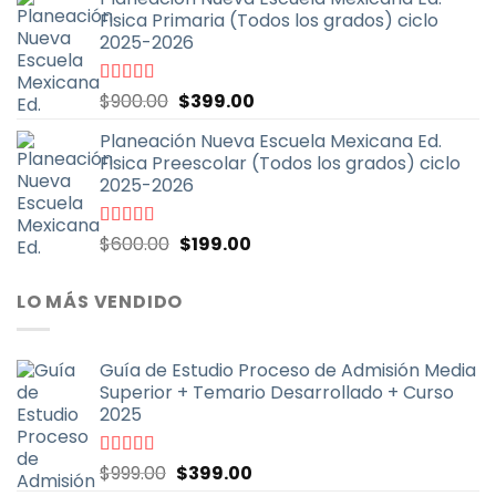
original
actual
Fisica Primaria (Todos los grados) ciclo
era:
es:
2025-2026
$600.00.
$199.00.
El
El
Valorado
$
900.00
$
399.00
con
5.00
de
precio
precio
5
Planeación Nueva Escuela Mexicana Ed.
original
actual
Fisica Preescolar (Todos los grados) ciclo
era:
es:
2025-2026
$900.00.
$399.00.
El
El
Valorado
$
600.00
$
199.00
con
4.67
de
precio
precio
5
original
actual
LO MÁS VENDIDO
era:
es:
$600.00.
$199.00.
Guía de Estudio Proceso de Admisión Media
Superior + Temario Desarrollado + Curso
2025
El
El
Valorado
$
999.00
$
399.00
con
4.70
de
precio
precio