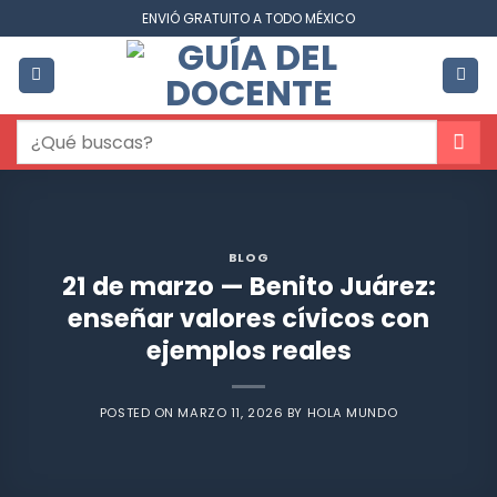
Saltar
ENVIÓ GRATUITO A TODO MÉXICO
al
contenido
Buscar
por:
BLOG
21 de marzo — Benito Juárez:
enseñar valores cívicos con
ejemplos reales
POSTED ON
MARZO 11, 2026
BY
HOLA MUNDO