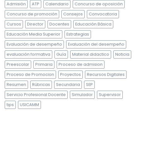
Admisión
ATP
Calendario
Concurso de oposición
Concurso de promoción
Consejos
Convocatoria
Cursos
Director
Docentes
Educación Básica
Educación Media Superior
Estrategias
Evaluación de desempeño
Evaluación del desempeño
evaluación formativa
Guía
Material didactico
Noticia
Preescolar
Primaria
Proceso de admision
Proceso de Promocion
Proyectos
Recursos Digitales
Resumen
Rúbricas
Secundaria
SEP
Servicio Profesional Docente
Simulador
Supervisor
tips
USICAMM