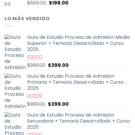
El
El
Valorado
$
600.00
$
199.00
con
4.67
de
precio
precio
5
original
actual
LO MÁS VENDIDO
era:
es:
$600.00.
$199.00.
Guía de Estudio Proceso de Admisión Media
Superior + Temario Desarrollado + Curso
2025
El
El
Valorado
$
999.00
$
399.00
con
4.70
de
precio
precio
5
Guía de Estudio Proceso de Admisión
original
actual
Primaria + Temario Desarrollado + Curso
era:
es:
2025
$999.00.
$399.00.
El
El
Valorado
$
999.00
$
399.00
con
4.79
de
precio
precio
5
Guía de Estudio Proceso de Admisión
original
actual
Secundaria + Temario Desarrollado + Curso
era:
es:
2025
$999.00.
$399.00.