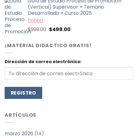
Guía de Estudio Proceso de Promoción
original
actual
(Vertical) Supervisor + Temario
era:
es:
Desarrollado + Curso 2025
$999.00.
$499.00.
El
El
Valorado
$
999.00
$
499.00
con
4.71
de
precio
precio
5
original
actual
¡MATERIAL DIDACTICO GRATIS!
era:
es:
$999.00.
$499.00.
Dirección de correo electrónico:
ARTÍCULOS
marzo 2026
(14)