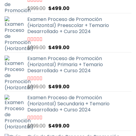
El
El
Valorado
$
999.00
$
499.00
con
4.67
de
precio
precio
5
Examen Proceso de Promoción
original
actual
(Horizontal) Preescolar + Temario
era:
es:
Desarrollado + Curso 2024
$999.00.
$499.00.
El
El
Valorado
$
999.00
$
499.00
con
4.93
de
precio
precio
5
Examen Proceso de Promoción
original
actual
(Horizontal) Primaria + Temario
era:
es:
Desarrollado + Curso 2024
$999.00.
$499.00.
El
El
Valorado
$
999.00
$
499.00
con
4.90
de
precio
precio
5
Examen Proceso de Promoción
original
actual
(Horizontal) Secundaria + Temario
era:
es:
Desarrollado + Curso 2024
$999.00.
$499.00.
El
El
Valorado
$
999.00
$
499.00
con
4.91
de
precio
precio
5