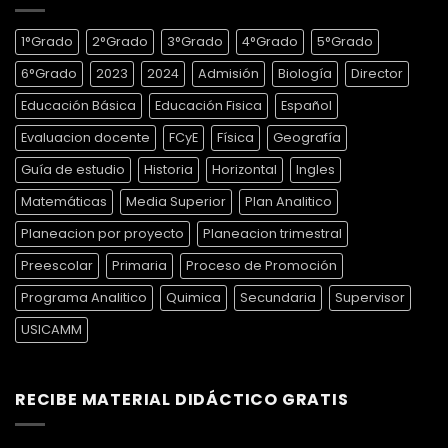
1°Grado
2°Grado
3°Grado
4°Grado
5°Grado
6°Grado
2023
2024
Admisión
Biología
Director
Educación Básica
Educación Fisica
Español
Evaluacion docente
FCyE
Física
Geografía
Guía de estudio
Historia
Horizontal
Ingles
Matemáticas
Media Superior
Plan Analitico
Planeacion por proyecto
Planeacion trimestral
Preescolar
Primaria
Proceso de Promoción
Programa Analitico
Quimica
Secundaria
Supervisor
USICAMM
RECIBE MATERIAL DIDÁCTICO GRATIS