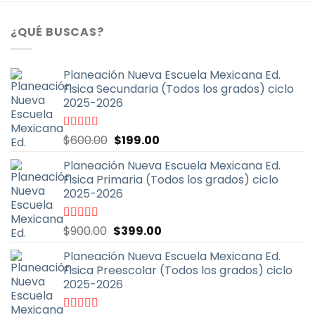
¿QUÉ BUSCAS?
Planeación Nueva Escuela Mexicana Ed.
Fisica Secundaria (Todos los grados) ciclo
2025-2026
El
El
Valorado
$
600.00
$
199.00
con
4.67
de
precio
precio
5
Planeación Nueva Escuela Mexicana Ed.
original
actual
Fisica Primaria (Todos los grados) ciclo
era:
es:
2025-2026
$600.00.
$199.00.
El
El
Valorado
$
900.00
$
399.00
con
5.00
de
precio
precio
5
Planeación Nueva Escuela Mexicana Ed.
original
actual
Fisica Preescolar (Todos los grados) ciclo
era:
es:
2025-2026
$900.00.
$399.00.