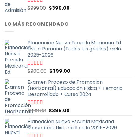
El
El
Valorado
$
999.00
$
399.00
con
4.70
de
precio
precio
5
original
actual
LO MÁS RECOMENDADO
era:
es:
$999.00.
$399.00.
Planeación Nueva Escuela Mexicana Ed.
Fisica Primaria (Todos los grados) ciclo
2025-2026
El
El
Valorado
$
900.00
$
399.00
con
5.00
de
precio
precio
5
Examen Proceso de Promoción
original
actual
(Horizontal) Educación Fisica + Temario
era:
es:
Desarrollado + Curso 2024
$900.00.
$399.00.
El
El
Valorado
$
999.00
$
399.00
con
5.00
de
precio
precio
5
Planeación Nueva Escuela Mexicana
original
actual
Secundaria Historia II ciclo 2025-2026
era:
es:
$999.00.
$399.00.