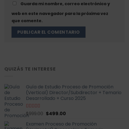
Guarda mi nombre, correo electrónico y
web en este navegador para la próxima vez
que comente.
QUIZÁS TE INTERESE
Guía de Estudio Proceso de Promoción
(Vertical) Director/Subdirector + Temario
Desarrollado + Curso 2025
El
El
Valorado
$
999.00
$
499.00
con
4.67
de
precio
precio
5
Examen Proceso de Promoción
original
actual