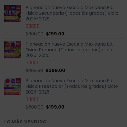
Planeación Nueva Escuela Mexicana Ed.
Fisica Secundaria (Todos los grados) ciclo
2025-2026
El
El
Valorado
$
600.00
$
199.00
con
4.67
de
precio
precio
5
Planeación Nueva Escuela Mexicana Ed.
original
actual
Fisica Primaria (Todos los grados) ciclo
era:
es:
2025-2026
$600.00.
$199.00.
El
El
Valorado
$
900.00
$
399.00
con
5.00
de
precio
precio
5
Planeación Nueva Escuela Mexicana Ed.
original
actual
Fisica Preescolar (Todos los grados) ciclo
era:
es:
2025-2026
$900.00.
$399.00.
El
El
Valorado
$
600.00
$
199.00
con
4.67
de
precio
precio
5
original
actual
LO MÁS VENDIDO
era:
es: