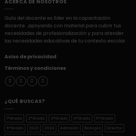
ACERCA DE NOSOTROS
$900.00.
$399.00.
Guía del docente es líder en la capacitación
docente ,apoyando con material para cubrir tus
necesidades de profesionalización y para atender
las necesidades educativas de tu contexto escolar.
Aviso de privacidad
Términos y condiciones
¿QUÉ BUSCAS?
1°Grado
2°Grado
3°Grado
4°Grado
5°Grado
6°Grado
2023
2024
Admisión
Biología
Director