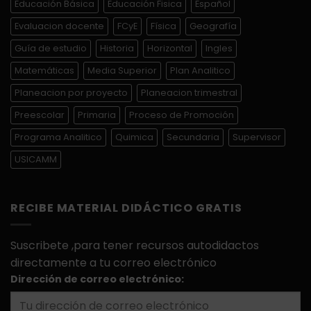
Educación Básica
Educación Fisica
Español
Evaluacion docente
FCyE
Física
Geografía
Guía de estudio
Historia
Horizontal
Ingles
Matemáticas
Media Superior
Plan Analitico
Planeacion por proyecto
Planeacion trimestral
Preescolar
Primaria
Proceso de Promoción
Programa Analitico
Quimica
Secundaria
Supervisor
USICAMM
RECIBE MATERIAL DIDÁCTICO GRATIS
Suscribete ,para tener recursos autodidactos
directamente a tu correo electrónico
Dirección de correo electrónico: