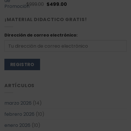
El
El
Valorado
$
999.00
$
499.00
con
4.71
de
precio
precio
5
original
actual
¡MATERIAL DIDACTICO GRATIS!
era:
es:
$999.00.
$499.00.
Dirección de correo electrónico:
ARTÍCULOS
marzo 2026
(14)
febrero 2026
(10)
enero 2026
(10)