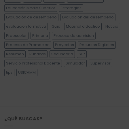
Educación Media Superior
Estrategias
Evaluación de desempeño
Evaluación del desempeño
evaluación formativa
Guía
Material didactico
Noticia
Preescolar
Primaria
Proceso de admision
Proceso de Promocion
Proyectos
Recursos Digitales
Resumen
Rúbricas
Secundaria
SEP
Servicio Profesional Docente
Simulador
Supervisor
tips
USICAMM
¿QUÉ BUSCAS?