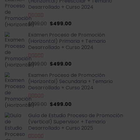
(Horizontal) Preescolar + Temario
era:
es:
Desarrollado + Curso 2024
$999.00.
$499.00.
El
El
Valorado
$
999.00
$
499.00
con
4.93
de
precio
precio
5
Examen Proceso de Promoción
original
actual
(Horizontal) Primaria + Temario
era:
es:
Desarrollado + Curso 2024
$999.00.
$499.00.
El
El
Valorado
$
999.00
$
499.00
con
4.90
de
precio
precio
5
Examen Proceso de Promoción
original
actual
(Horizontal) Secundaria + Temario
era:
es:
Desarrollado + Curso 2024
$999.00.
$499.00.
El
El
Valorado
$
999.00
$
499.00
con
4.91
de
precio
precio
5
Guía de Estudio Proceso de Promoción
original
actual
(Vertical) Supervisor + Temario
era:
es:
Desarrollado + Curso 2025
$999.00.
$499.00.