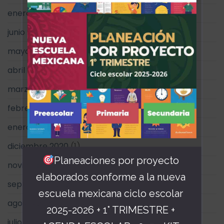
enero 2022
(18)
junio 2021
(2)
mayo 2021
(10)
abril 2021
(4)
marzo 2021
(11)
febrero 2021
(16)
enero 2021
(17)
diciembre 2020
(1)
Planeaciones por proyecto
noviembre 2020
(1)
elaborados conforme a la nueva
septiembre 2020
(3)
escuela mexicana ciclo escolar
agosto 2020
(4)
2025-2026 + 1° TRIMESTRE +
julio 2020
(3)