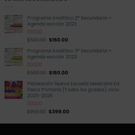
era:
es:
$999.00.
$399.00.
Programa Analítico 2° Secundaria +
Agenda escolar 2023
El
El
Valorado
$
500.00
$
150.00
con
5.00
de
precio
precio
5
Programa Analítico 3° Secundaria +
original
actual
Agenda escolar 2023
era:
es:
$500.00.
$150.00.
El
El
Valorado
$
500.00
$
150.00
con
5.00
de
precio
precio
5
Planeación Nueva Escuela Mexicana Ed.
original
actual
Fisica Primaria (Todos los grados) ciclo
era:
es:
2025-2026
$500.00.
$150.00.
El
El
Valorado
$
900.00
$
399.00
con
5.00
de
precio
precio
5
original
actual
era:
es: