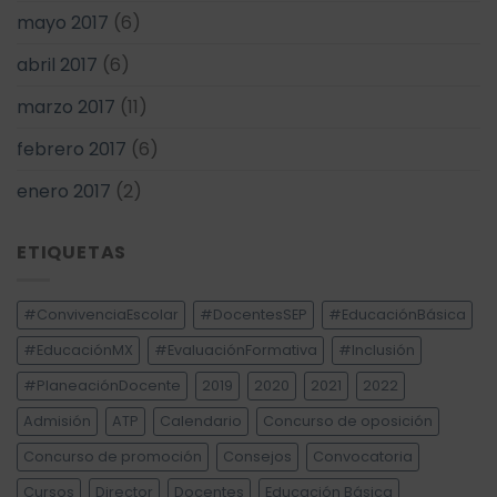
mayo 2017
(6)
abril 2017
(6)
marzo 2017
(11)
febrero 2017
(6)
enero 2017
(2)
ETIQUETAS
#ConvivenciaEscolar
#DocentesSEP
#EducaciónBásica
#EducaciónMX
#EvaluaciónFormativa
#Inclusión
#PlaneaciónDocente
2019
2020
2021
2022
Admisión
ATP
Calendario
Concurso de oposición
Concurso de promoción
Consejos
Convocatoria
Cursos
Director
Docentes
Educación Básica