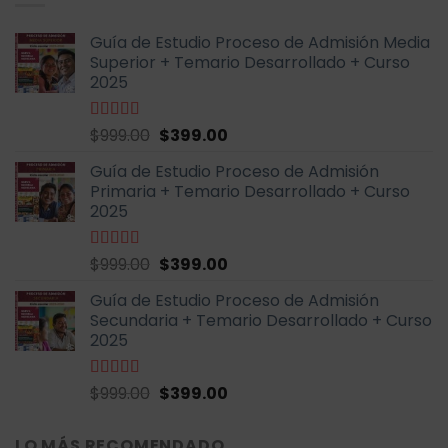
$600.00.
$199.00.
Guía de Estudio Proceso de Admisión Media
Superior + Temario Desarrollado + Curso
2025
El
El
Valorado
$
999.00
$
399.00
con
4.70
de
precio
precio
5
Guía de Estudio Proceso de Admisión
original
actual
Primaria + Temario Desarrollado + Curso
era:
es:
2025
$999.00.
$399.00.
El
El
Valorado
$
999.00
$
399.00
con
4.79
de
precio
precio
5
Guía de Estudio Proceso de Admisión
original
actual
Secundaria + Temario Desarrollado + Curso
era:
es:
2025
$999.00.
$399.00.
El
El
Valorado
$
999.00
$
399.00
con
4.70
de
precio
precio
5
original
actual
LO MÁS RECOMENDADO