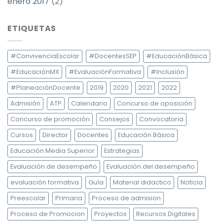
enero 2017
(2)
ETIQUETAS
#ConvivenciaEscolar
#DocentesSEP
#EducaciónBásica
#EducaciónMX
#EvaluaciónFormativa
#Inclusión
#PlaneaciónDocente
2019
2020
2021
2022
Admisión
ATP
Calendario
Concurso de oposición
Concurso de promoción
Consejos
Convocatoria
Cursos
Director
Docentes
Educación Básica
Educación Media Superior
Estrategias
Evaluación de desempeño
Evaluación del desempeño
evaluación formativa
Guía
Material didactico
Noticia
Preescolar
Primaria
Proceso de admision
Proceso de Promocion
Proyectos
Recursos Digitales