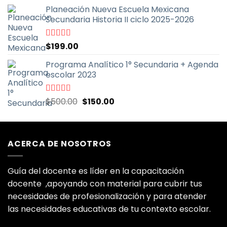
precio
precio
5
Planeación Nueva Escuela Mexicana
original
actual
Secundaria Historia II ciclo 2025-2026
era:
es:
$999.00.
$399.00.
Valorado
$
199.00
con
5.00
de
5
Programa Analítico 1° Secundaria + Agenda
escolar 2023
El
El
Valorado
$
500.00
$
150.00
con
5.00
de
precio
precio
5
original
actual
era:
es:
ACERCA DE NOSOTROS
$500.00.
$150.00.
Guía del docente es líder en la capacitación
docente ,apoyando con material para cubrir tus
necesidades de profesionalización y para atender
las necesidades educativas de tu contexto escolar.