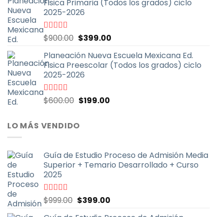
Fisica Primaria (Todos los grados) ciclo
era:
es:
2025-2026
$600.00.
$199.00.
El
El
Valorado
$
900.00
$
399.00
con
5.00
de
precio
precio
5
Planeación Nueva Escuela Mexicana Ed.
original
actual
Fisica Preescolar (Todos los grados) ciclo
era:
es:
2025-2026
$900.00.
$399.00.
El
El
Valorado
$
600.00
$
199.00
con
4.67
de
precio
precio
5
original
actual
LO MÁS VENDIDO
era:
es:
$600.00.
$199.00.
Guía de Estudio Proceso de Admisión Media
Superior + Temario Desarrollado + Curso
2025
El
El
Valorado
$
999.00
$
399.00
con
4.70
de
precio
precio
5