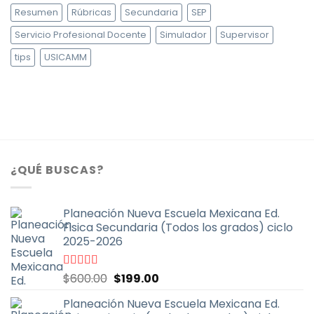
Resumen
Rúbricas
Secundaria
SEP
Servicio Profesional Docente
Simulador
Supervisor
tips
USICAMM
¿QUÉ BUSCAS?
Planeación Nueva Escuela Mexicana Ed.
Fisica Secundaria (Todos los grados) ciclo
2025-2026
El
El
Valorado
$
600.00
$
199.00
con
4.67
de
precio
precio
5
Planeación Nueva Escuela Mexicana Ed.
original
actual