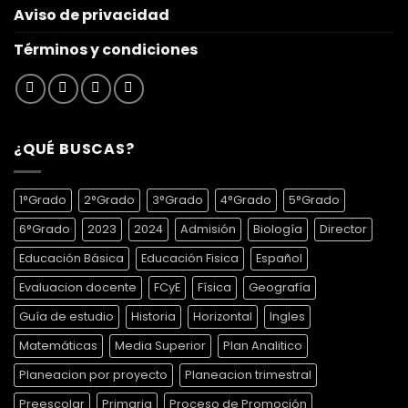
Aviso de privacidad
Términos y condiciones
¿QUÉ BUSCAS?
1°Grado
2°Grado
3°Grado
4°Grado
5°Grado
6°Grado
2023
2024
Admisión
Biología
Director
Educación Básica
Educación Fisica
Español
Evaluacion docente
FCyE
Física
Geografía
Guía de estudio
Historia
Horizontal
Ingles
Matemáticas
Media Superior
Plan Analitico
Planeacion por proyecto
Planeacion trimestral
Preescolar
Primaria
Proceso de Promoción