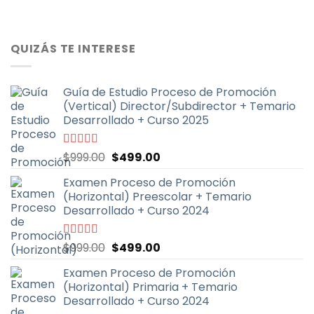
QUIZÁS TE INTERESE
Guía de Estudio Proceso de Promoción
(Vertical) Director/Subdirector + Temario
Desarrollado + Curso 2025
El
El
Valorado
$
999.00
$
499.00
con
4.67
de
precio
precio
5
Examen Proceso de Promoción
original
actual
(Horizontal) Preescolar + Temario
era:
es:
Desarrollado + Curso 2024
$999.00.
$499.00.
El
El
Valorado
$
999.00
$
499.00
con
4.93
de
precio
precio
5
Examen Proceso de Promoción
original
actual
(Horizontal) Primaria + Temario
era:
es:
Desarrollado + Curso 2024
$999.00.
$499.00.