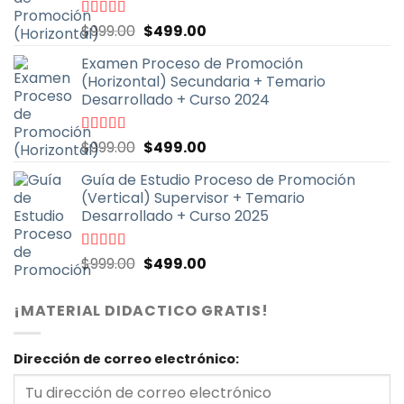
El
El
Valorado
$
999.00
$
499.00
con
4.90
de
precio
precio
5
Examen Proceso de Promoción
original
actual
(Horizontal) Secundaria + Temario
era:
es:
Desarrollado + Curso 2024
$999.00.
$499.00.
El
El
Valorado
$
999.00
$
499.00
con
4.91
de
precio
precio
5
Guía de Estudio Proceso de Promoción
original
actual
(Vertical) Supervisor + Temario
era:
es:
Desarrollado + Curso 2025
$999.00.
$499.00.
El
El
Valorado
$
999.00
$
499.00
con
4.71
de
precio
precio
5
original
actual
¡MATERIAL DIDACTICO GRATIS!
era:
es:
$999.00.
$499.00.
Dirección de correo electrónico: