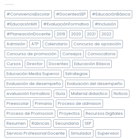
#ConvivenciaEscolar
#DocentesSEP
#EducaciónBásica
#EducaciónMX
#EvaluaciónFormativa
#Inclusión
#PlaneaciónDocente
2019
2020
2021
2022
Admisión
ATP
Calendario
Concurso de oposición
Concurso de promoción
Consejos
Convocatoria
Cursos
Director
Docentes
Educación Básica
Educación Media Superior
Estrategias
Evaluación de desempeño
Evaluación del desempeño
evaluación formativa
Guía
Material didactico
Noticia
Preescolar
Primaria
Proceso de admision
Proceso de Promocion
Proyectos
Recursos Digitales
Resumen
Rúbricas
Secundaria
SEP
Servicio Profesional Docente
Simulador
Supervisor