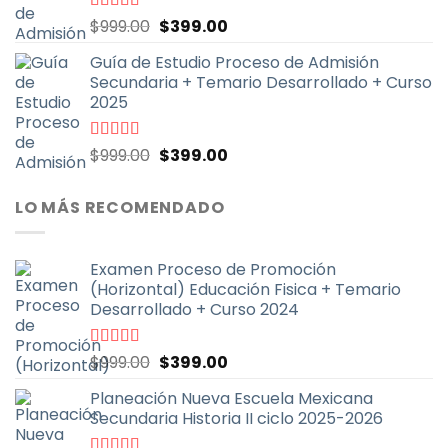
El
El
Valorado
$
999.00
$
399.00
con
4.79
de
precio
precio
5
Guía de Estudio Proceso de Admisión
original
actual
Secundaria + Temario Desarrollado + Curso
era:
es:
2025
$999.00.
$399.00.
El
El
Valorado
$
999.00
$
399.00
con
4.70
de
precio
precio
5
original
actual
LO MÁS RECOMENDADO
era:
es:
$999.00.
$399.00.
Examen Proceso de Promoción
(Horizontal) Educación Fisica + Temario
Desarrollado + Curso 2024
El
El
Valorado
$
999.00
$
399.00
con
5.00
de
precio
precio
5
Planeación Nueva Escuela Mexicana
original
actual
Secundaria Historia II ciclo 2025-2026
era:
es:
$999.00.
$399.00.