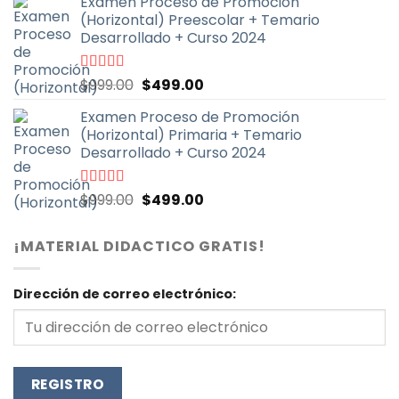
Examen Proceso de Promoción
original
actual
(Horizontal) Preescolar + Temario
era:
es:
Desarrollado + Curso 2024
$999.00.
$499.00.
El
El
Valorado
$
999.00
$
499.00
con
4.93
de
precio
precio
5
Examen Proceso de Promoción
original
actual
(Horizontal) Primaria + Temario
era:
es:
Desarrollado + Curso 2024
$999.00.
$499.00.
El
El
Valorado
$
999.00
$
499.00
con
4.90
de
precio
precio
5
original
actual
¡MATERIAL DIDACTICO GRATIS!
era:
es:
$999.00.
$499.00.
Dirección de correo electrónico: