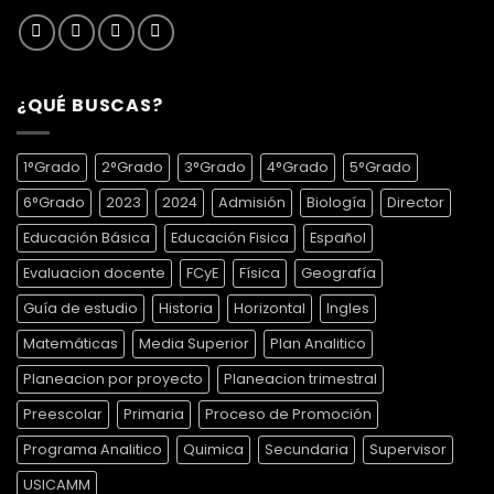
¿QUÉ BUSCAS?
1°Grado
2°Grado
3°Grado
4°Grado
5°Grado
6°Grado
2023
2024
Admisión
Biología
Director
Educación Básica
Educación Fisica
Español
Evaluacion docente
FCyE
Física
Geografía
Guía de estudio
Historia
Horizontal
Ingles
Matemáticas
Media Superior
Plan Analitico
Planeacion por proyecto
Planeacion trimestral
Preescolar
Primaria
Proceso de Promoción
Programa Analitico
Quimica
Secundaria
Supervisor
USICAMM