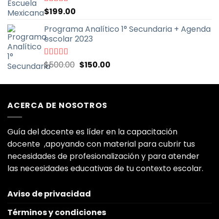
Valorado
$
199.00
con
5.00
de
5
Programa Analítico 1° Secundaria + Agenda
escolar 2023
El
El
Valorado
$
500.00
$
150.00
con
5.00
de
precio
precio
5
original
actual
era:
es:
ACERCA DE NOSOTROS
$500.00.
$150.00.
Guía del docente es líder en la capacitación
docente ,apoyando con material para cubrir tus
necesidades de profesionalización y para atender
las necesidades educativas de tu contexto escolar.
Aviso de privacidad
Términos y condiciones