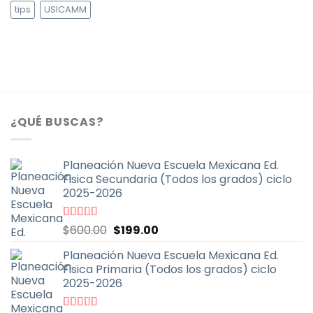
tips
USICAMM
¿QUÉ BUSCAS?
Planeación Nueva Escuela Mexicana Ed.
Fisica Secundaria (Todos los grados) ciclo
2025-2026
El
El
Valorado
$
600.00
$
199.00
con
4.67
de
precio
precio
5
Planeación Nueva Escuela Mexicana Ed.
original
actual
Fisica Primaria (Todos los grados) ciclo
era:
es:
2025-2026
$600.00.
$199.00.