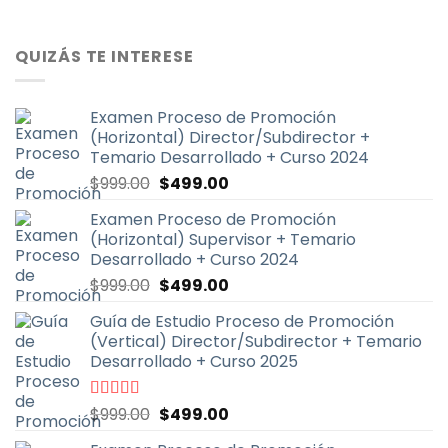
QUIZÁS TE INTERESE
Examen Proceso de Promoción
(Horizontal) Director/Subdirector +
Temario Desarrollado + Curso 2024
El
El
$
999.00
$
499.00
precio
precio
Examen Proceso de Promoción
original
actual
(Horizontal) Supervisor + Temario
era:
es:
Desarrollado + Curso 2024
$999.00.
$499.00.
El
El
$
999.00
$
499.00
precio
precio
Guía de Estudio Proceso de Promoción
original
actual
(Vertical) Director/Subdirector + Temario
era:
es:
Desarrollado + Curso 2025
$999.00.
$499.00.
El
El
Valorado
$
999.00
$
499.00
con
4.67
de
precio
precio
5