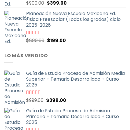
El
El
Valorado
$
900.00
$
399.00
con
5.00
de
precio
precio
5
Planeación Nueva Escuela Mexicana Ed.
original
actual
Fisica Preescolar (Todos los grados) ciclo
era:
es:
2025-2026
$900.00.
$399.00.
El
El
Valorado
$
600.00
$
199.00
con
4.67
de
precio
precio
5
original
actual
LO MÁS VENDIDO
era:
es:
$600.00.
$199.00.
Guía de Estudio Proceso de Admisión Media
Superior + Temario Desarrollado + Curso
2025
El
El
Valorado
$
999.00
$
399.00
con
4.70
de
precio
precio
5
Guía de Estudio Proceso de Admisión
original
actual
Primaria + Temario Desarrollado + Curso
era:
es:
2025
$999.00.
$399.00.