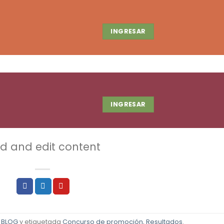
INGRESAR
R
INGRESAR
dd and edit content
n
BLOG
y etiquetada
Concurso de promoción
,
Resultados
.