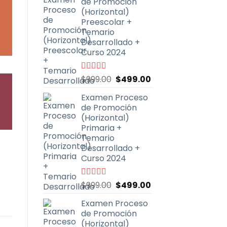
de Promoción
era:
es:
(Horizontal)
$999.00.
$499.00.
Preescolar +
Temario
Desarrollado +
Curso 2024
El
El
Valorado
$
999.00
$
499.00
con
4.93
de
precio
precio
5
Examen Proceso
original
actual
de Promoción
era:
es:
(Horizontal)
$999.00.
$499.00.
Primaria +
Temario
Desarrollado +
Curso 2024
El
El
Valorado
$
999.00
$
499.00
con
4.90
de
precio
precio
5
Examen Proceso
original
actual
de Promoción
era:
es:
(Horizontal)