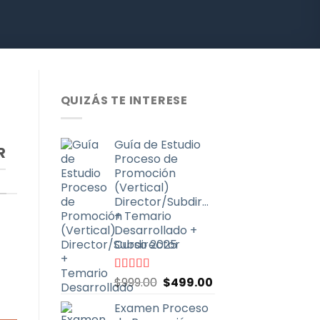
QUIZÁS TE INTERESE
Guía de Estudio
R
Proceso de
Promoción
(Vertical)
Director/Subdirector
+ Temario
Desarrollado +
Curso 2025
El
El
Valorado
$
999.00
$
499.00
con
4.67
de
precio
precio
5
Examen Proceso
original
actual