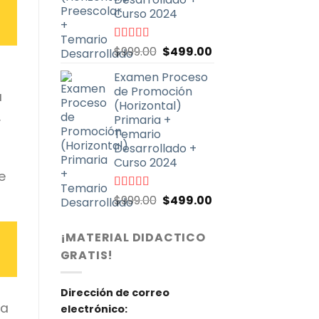
Curso 2024
El
El
Valorado
$
999.00
$
499.00
con
4.93
de
precio
precio
5
Examen Proceso
original
actual
de Promoción
era:
es:
a
(Horizontal)
$999.00.
$499.00.
.
Primaria +
Temario
Desarrollado +
Curso 2024
e
El
El
Valorado
$
999.00
$
499.00
con
4.90
de
precio
precio
5
original
actual
¡MATERIAL DIDACTICO
era:
es:
GRATIS!
$999.00.
$499.00.
Dirección de correo
ta
electrónico: