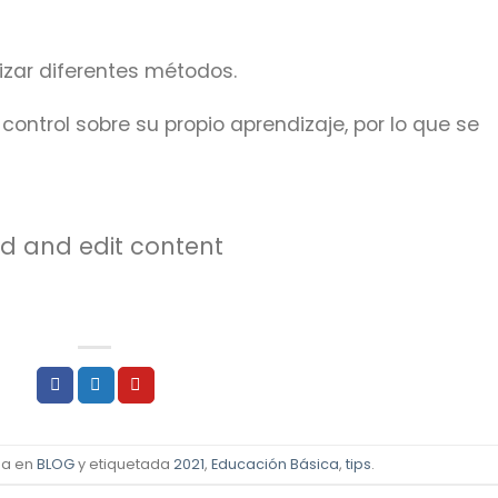
lizar diferentes métodos.
ontrol sobre su propio aprendizaje, por lo que se
dd and edit content
da en
BLOG
y etiquetada
2021
,
Educación Básica
,
tips
.