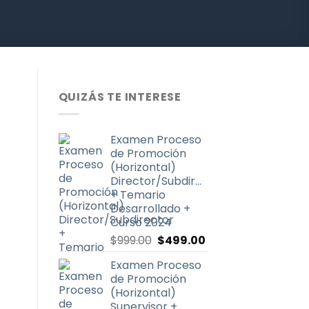
QUIZÁS TE INTERESE
Examen Proceso
de Promoción
(Horizontal)
Director/Subdirector
+ Temario
Desarrollado +
Curso 2024
El
El
$
999.00
$
499.00
precio
precio
Examen Proceso
original
actual
de Promoción
era:
es:
(Horizontal)
$999.00.
$499.00.
Supervisor +