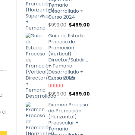
Temario
Desarrollado +
Curso 2024
El
El
$
999.00
$
499.00
precio
precio
Guía de Estudio
original
actual
Proceso de
era:
es:
Promoción
$999.00.
$499.00.
(Vertical)
Director/Subdirector
+ Temario
Desarrollado +
Curso 2025
El
El
Valorado
$
999.00
$
499.00
o.
con
4.67
de
precio
precio
5
Examen Proceso
original
actual
de Promoción
o a
era:
es:
(Horizontal)
$999.00.
$499.00.
Preescolar +
Temario
Desarrollado +