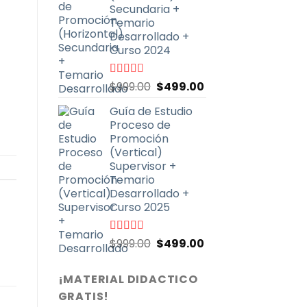
$999.00.
$499.00.
Secundaria +
Temario
Desarrollado +
Curso 2024
El
El
Valorado
$
999.00
$
499.00
con
4.91
de
precio
precio
5
Guía de Estudio
original
actual
Proceso de
era:
es:
Promoción
$999.00.
$499.00.
(Vertical)
Supervisor +
Temario
Desarrollado +
Curso 2025
El
El
Valorado
$
999.00
$
499.00
con
4.71
de
precio
precio
5
original
actual
¡MATERIAL DIDACTICO
era:
es:
GRATIS!
$999.00.
$499.00.