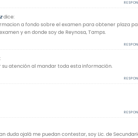
RESPO
z
dice:
ormacion a fondo sobre el examen para obtener plaza pa
l examen y en donde soy de Reynosa, Tamps.
RESPO
:
 su atención al mandar toda esta información.
RESPO
RESPO
an duda ojalá me puedan contestar, soy Lic. de Secundari