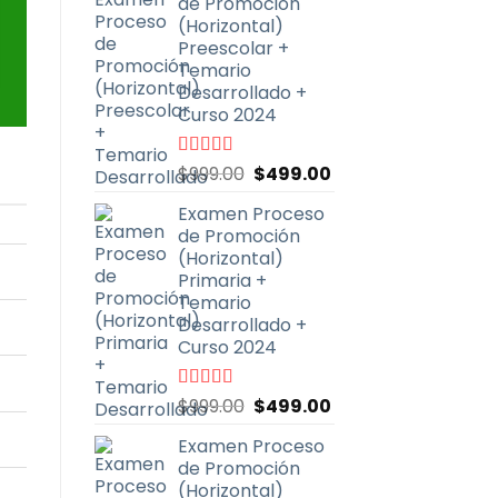
de Promoción
era:
es:
(Horizontal)
$999.00.
$499.00.
Preescolar +
Temario
Desarrollado +
Curso 2024
El
El
Valorado
$
999.00
$
499.00
con
4.93
de
precio
precio
5
Examen Proceso
original
actual
de Promoción
era:
es:
(Horizontal)
$999.00.
$499.00.
Primaria +
Temario
Desarrollado +
Curso 2024
El
El
Valorado
$
999.00
$
499.00
con
4.90
de
precio
precio
5
Examen Proceso
original
actual
de Promoción
era:
es:
(Horizontal)