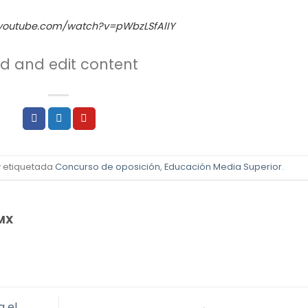
.youtube.com/watch?v=pWbzLSfAlIY
dd and edit content
 etiquetada
Concurso de oposición
,
Educación Media Superior
.
MX
a el