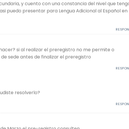
cundaria, y cuento con una constancia del nivel que teng
i asi puedo presentar para Lengua Adicional al Español en
RESPO
hacer? si al realizar el preregistro no me permite o
de sede antes de finalizar el preregistro
RESPO
udiste resolverlo?
RESPO
 de Marzo el pre-registro consulten