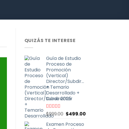
QUIZÁS TE INTERESE
Guía de Estudio
Proceso de
Promoción
(Vertical)
Director/Subdirector
+ Temario
Desarrollado +
Curso 2025
El
El
Valorado
$
999.00
$
499.00
con
4.67
de
precio
precio
5
Examen Proceso
original
actual