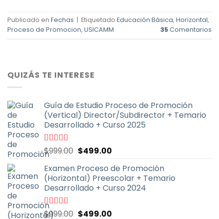
Publicado en
Fechas
|
Etiquetado
Educación Básica
,
Horizontal
,
Proceso de Promocion
,
USICAMM
35
Comentarios
QUIZÁS TE INTERESE
Guía de Estudio Proceso de Promoción
(Vertical) Director/Subdirector + Temario
Desarrollado + Curso 2025
El
El
Valorado
$
999.00
$
499.00
con
4.67
de
precio
precio
5
Examen Proceso de Promoción
original
actual
(Horizontal) Preescolar + Temario
era:
es:
Desarrollado + Curso 2024
$999.00.
$499.00.
El
El
Valorado
$
999.00
$
499.00