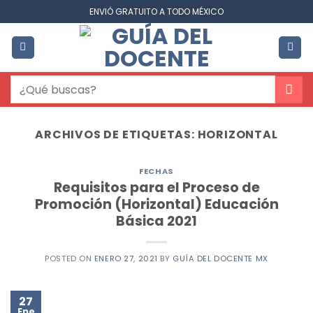
Saltar
ENVIÓ GRATUITO A TODO MÉXICO
al
contenido
Buscar
por:
ARCHIVOS DE ETIQUETAS:
HORIZONTAL
FECHAS
Requisitos para el Proceso de
Promoción (Horizontal) Educación
Básica 2021
POSTED ON
ENERO 27, 2021
BY
GUÍA DEL DOCENTE MX
27
Ene