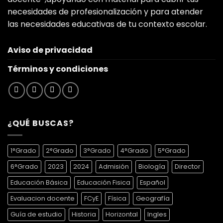
necesidades de profesionalización y para atender
las necesidades educativas de tu contexto escolar.
Aviso de privacidad
Términos y condiciones
¿QUÉ BUSCAS?
1°Grado
2°Grado
3°Grado
4°Grado
5°Grado
6°Grado
2023
2024
Admisión
Biología
Director
Educación Básica
Educación Fisica
Español
Evaluacion docente
FCyE
Física
Geografía
Guía de estudio
Historia
Horizontal
Ingles