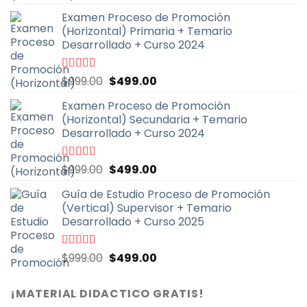
con
4.93
de
precio
precio
5
Examen Proceso de Promoción
original
actual
(Horizontal) Primaria + Temario
era:
es:
Desarrollado + Curso 2024
$999.00.
$499.00.
El
El
Valorado
$
999.00
$
499.00
con
4.90
de
precio
precio
5
Examen Proceso de Promoción
original
actual
(Horizontal) Secundaria + Temario
era:
es:
Desarrollado + Curso 2024
$999.00.
$499.00.
El
El
Valorado
$
999.00
$
499.00
con
4.91
de
precio
precio
5
Guía de Estudio Proceso de Promoción
original
actual
(Vertical) Supervisor + Temario
era:
es:
Desarrollado + Curso 2025
$999.00.
$499.00.
El
El
Valorado
$
999.00
$
499.00
con
4.71
de
precio
precio
5
original
actual
¡MATERIAL DIDACTICO GRATIS!
era:
es: