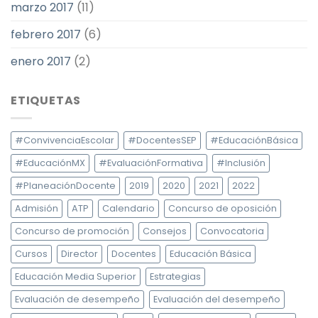
marzo 2017
(11)
febrero 2017
(6)
enero 2017
(2)
ETIQUETAS
#ConvivenciaEscolar
#DocentesSEP
#EducaciónBásica
#EducaciónMX
#EvaluaciónFormativa
#Inclusión
#PlaneaciónDocente
2019
2020
2021
2022
Admisión
ATP
Calendario
Concurso de oposición
Concurso de promoción
Consejos
Convocatoria
Cursos
Director
Docentes
Educación Básica
Educación Media Superior
Estrategias
Evaluación de desempeño
Evaluación del desempeño