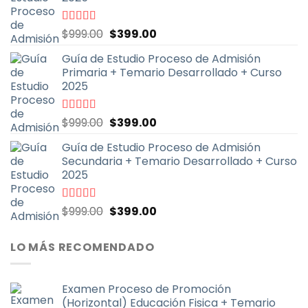
El
El
Valorado
$
999.00
$
399.00
con
4.70
de
precio
precio
5
Guía de Estudio Proceso de Admisión
original
actual
Primaria + Temario Desarrollado + Curso
era:
es:
2025
$999.00.
$399.00.
El
El
Valorado
$
999.00
$
399.00
con
4.79
de
precio
precio
5
Guía de Estudio Proceso de Admisión
original
actual
Secundaria + Temario Desarrollado + Curso
era:
es:
2025
$999.00.
$399.00.
El
El
Valorado
$
999.00
$
399.00
con
4.70
de
precio
precio
5
original
actual
LO MÁS RECOMENDADO
era:
es:
$999.00.
$399.00.
Examen Proceso de Promoción
(Horizontal) Educación Fisica + Temario