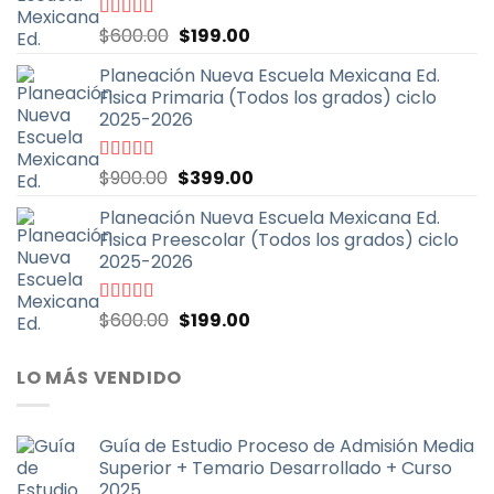
El
El
Valorado
$
600.00
$
199.00
con
4.67
de
precio
precio
5
Planeación Nueva Escuela Mexicana Ed.
original
actual
Fisica Primaria (Todos los grados) ciclo
era:
es:
2025-2026
$600.00.
$199.00.
El
El
Valorado
$
900.00
$
399.00
con
5.00
de
precio
precio
5
Planeación Nueva Escuela Mexicana Ed.
original
actual
Fisica Preescolar (Todos los grados) ciclo
era:
es:
2025-2026
$900.00.
$399.00.
El
El
Valorado
$
600.00
$
199.00
con
4.67
de
precio
precio
5
original
actual
LO MÁS VENDIDO
era:
es:
$600.00.
$199.00.
Guía de Estudio Proceso de Admisión Media
Superior + Temario Desarrollado + Curso
2025