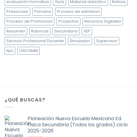
evaluación formativa
Guía
Material didactico
Noticia
Preescolar
Primaria
Proceso de admision
Proceso de Promocion
Proyectos
Recursos Digitales
Resumen
Rúbricas
Secundaria
SEP
Servicio Profesional Docente
Simulador
Supervisor
tips
USICAMM
¿QUÉ BUSCAS?
Planeación Nueva Escuela Mexicana Ed.
Fisica Secundaria (Todos los grados) ciclo
2025-2026