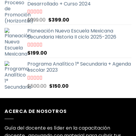
Desarrollado + Curso 2024
El
El
Valorado
$
999.00
$
399.00
con
5.00
de
precio
precio
5
Planeación Nueva Escuela Mexicana
original
actual
Secundaria Historia II ciclo 2025-2026
era:
es:
$999.00.
$399.00.
Valorado
$
199.00
con
5.00
de
5
Programa Analítico 1° Secundaria + Agenda
escolar 2023
El
El
Valorado
$
500.00
$
150.00
con
5.00
de
precio
precio
5
original
actual
era:
es:
ACERCA DE NOSOTROS
$500.00.
$150.00.
Guía del docente es líder en la capacitación
docente ,apoyando con material para cubrir tus