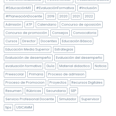
#EducaciónMX
#EvaluaciónFormativa
#Inclusión
#PlaneaciónDocente
2019
2020
2021
2022
Admisión
ATP
Calendario
Concurso de oposición
Concurso de promoción
Consejos
Convocatoria
Cursos
Director
Docentes
Educación Básica
Educación Media Superior
Estrategias
Evaluación de desempeño
Evaluación del desempeño
evaluación formativa
Guía
Material didactico
Noticia
Preescolar
Primaria
Proceso de admision
Proceso de Promocion
Proyectos
Recursos Digitales
Resumen
Rúbricas
Secundaria
SEP
Servicio Profesional Docente
Simulador
Supervisor
tips
USICAMM