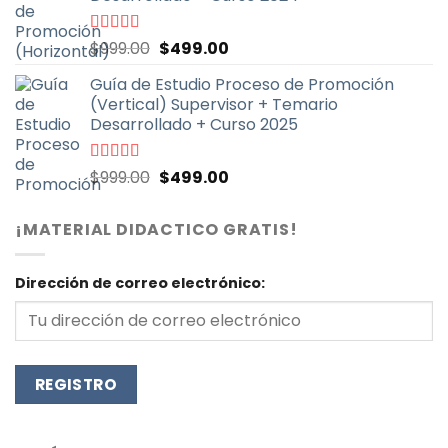
$999.00.
$499.00.
El
El
Valorado
$
999.00
$
499.00
con
4.91
de
precio
precio
5
Guía de Estudio Proceso de Promoción
original
actual
(Vertical) Supervisor + Temario
era:
es:
Desarrollado + Curso 2025
$999.00.
$499.00.
El
El
Valorado
$
999.00
$
499.00
con
4.71
de
precio
precio
5
original
actual
¡MATERIAL DIDACTICO GRATIS!
era:
es:
$999.00.
$499.00.
Dirección de correo electrónico: