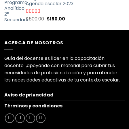
Agenda escolar 2023
era:
es:
$500.00.
$150.00.
El
El
Valorado
$
500.00
$
150.00
con
5.00
de
precio
precio
5
original
actual
era:
es:
ACERCA DE NOSOTROS
$500.00.
$150.00.
Guía del docente es líder en la capacitación
docente ,apoyando con material para cubrir tus
necesidades de profesionalización y para atender
las necesidades educativas de tu contexto escolar.
Aviso de privacidad
Términos y condiciones