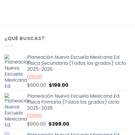
¿QUÉ BUSCAS?
Planeación Nueva Escuela Mexicana Ed.
Fisica Secundaria (Todos los grados) ciclo
2025-2026
El
El
Valorado
$
600.00
$
199.00
con
4.67
de
precio
precio
5
Planeación Nueva Escuela Mexicana Ed.
original
actual
Fisica Primaria (Todos los grados) ciclo
era:
es:
2025-2026
$600.00.
$199.00.
El
El
Valorado
$
900.00
$
399.00
con
5.00
de
precio
precio
5
Planeación Nueva Escuela Mexicana Ed.