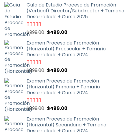
Guía de Estudio Proceso de Promoción
(Vertical) Director/Subdirector + Temario
Desarrollado + Curso 2025
El
El
Valorado
$
999.00
$
499.00
con
4.67
de
precio
precio
5
Examen Proceso de Promoción
original
actual
(Horizontal) Preescolar + Temario
era:
es:
Desarrollado + Curso 2024
$999.00.
$499.00.
El
El
Valorado
$
999.00
$
499.00
con
4.93
de
precio
precio
5
Examen Proceso de Promoción
original
actual
(Horizontal) Primaria + Temario
era:
es:
Desarrollado + Curso 2024
$999.00.
$499.00.
El
El
Valorado
$
999.00
$
499.00
con
4.90
de
precio
precio
5
Examen Proceso de Promoción
original
actual
(Horizontal) Secundaria + Temario
era:
es:
Desarrollado + Curso 2024