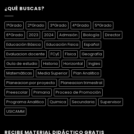
¿QUÉ BUSCAS?
1°Grado
2°Grado
3°Grado
4°Grado
5°Grado
6°Grado
2023
2024
Admisión
Biología
Director
Educación Básica
Educación Fisica
Español
Evaluacion docente
FCyE
Física
Geografía
Guía de estudio
Historia
Horizontal
Ingles
Matemáticas
Media Superior
Plan Analitico
Planeacion por proyecto
Planeacion trimestral
Preescolar
Primaria
Proceso de Promoción
Programa Analitico
Quimica
Secundaria
Supervisor
USICAMM
RECIBE MATERIAL DIDÁCTICO GRATIS