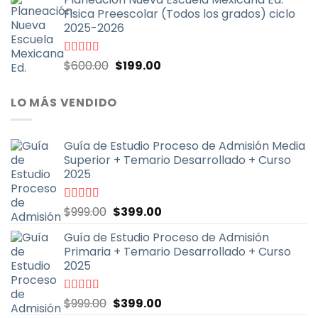
original
actual
Fisica Preescolar (Todos los grados) ciclo
era:
es:
2025-2026
$900.00.
$399.00.
El
El
Valorado
$
600.00
$
199.00
con
4.67
de
precio
precio
5
original
actual
LO MÁS VENDIDO
era:
es:
$600.00.
$199.00.
Guía de Estudio Proceso de Admisión Media
Superior + Temario Desarrollado + Curso
2025
El
El
Valorado
$
999.00
$
399.00
con
4.70
de
precio
precio
5
Guía de Estudio Proceso de Admisión
original
actual
Primaria + Temario Desarrollado + Curso
era:
es:
2025
$999.00.
$399.00.
El
El
Valorado
$
999.00
$
399.00
con
4.79
de
precio
precio