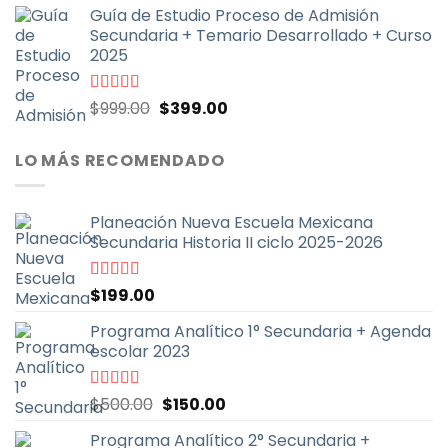
5
Guía de Estudio Proceso de Admisión
original
actual
Secundaria + Temario Desarrollado + Curso
era:
es:
2025
$999.00.
$399.00.
El
El
Valorado
$
999.00
$
399.00
con
4.70
de
precio
precio
5
original
actual
LO MÁS RECOMENDADO
era:
es:
$999.00.
$399.00.
Planeación Nueva Escuela Mexicana
Secundaria Historia II ciclo 2025-2026
Valorado
$
199.00
con
5.00
de
5
Programa Analítico 1° Secundaria + Agenda
escolar 2023
El
El
Valorado
$
500.00
$
150.00
con
5.00
de
precio
precio
5
Programa Analítico 2° Secundaria +
original
actual