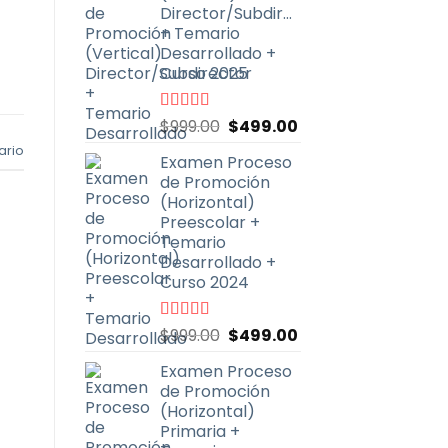
Director/Subdirector
+ Temario
Desarrollado +
Curso 2025
El
El
Valorado
$
999.00
$
499.00
con
4.67
de
precio
precio
ario
5
Examen Proceso
original
actual
de Promoción
era:
es:
(Horizontal)
$999.00.
$499.00.
Preescolar +
Temario
Desarrollado +
Curso 2024
El
El
Valorado
$
999.00
$
499.00
con
4.93
de
precio
precio
5
Examen Proceso
original
actual
de Promoción
era:
es:
(Horizontal)
$999.00.
$499.00.
Primaria +