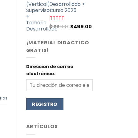
Desarrollado +
Curso 2025
El
El
Valorado
$
999.00
$
499.00
con
4.71
de
precio
precio
5
original
actual
¡MATERIAL DIDACTICO
era:
es:
GRATIS!
$999.00.
$499.00.
Dirección de correo
electrónico:
ios
ARTÍCULOS