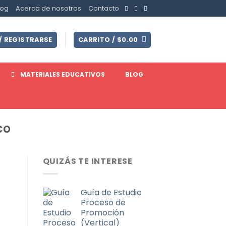
log
Acerca de nosotros
Contacto
/ REGISTRARSE
CARRITO /
$
0.00
MATERIALES EDUCATIVOS
BLOG
CO
QUIZÁS TE INTERESE
Guía de Estudio
Proceso de
Promoción
(Vertical)