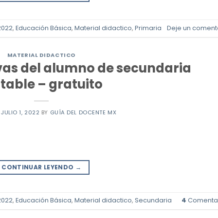
2022
,
Educación Básica
,
Material didactico
,
Primaria
Deje un coment
MATERIAL DIDACTICO
ivas del alumno de secundaria
table – gratuito
N
JULIO 1, 2022
BY
GUÍA DEL DOCENTE MX
CONTINUAR LEYENDO
→
2022
,
Educación Básica
,
Material didactico
,
Secundaria
4
Comentar