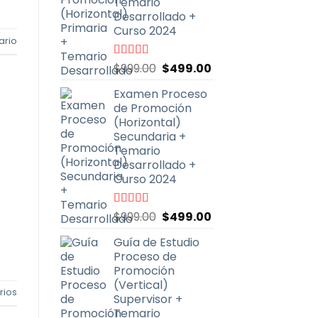
Temario
Desarrollado +
Curso 2024
ario
El
El
Valorado
$
999.00
$
499.00
con
4.90
de
precio
precio
5
Examen Proceso
original
actual
de Promoción
era:
es:
(Horizontal)
$999.00.
$499.00.
Secundaria +
Temario
Desarrollado +
Curso 2024
El
El
Valorado
$
999.00
$
499.00
con
4.91
de
precio
precio
5
Guía de Estudio
original
actual
Proceso de
era:
es:
Promoción
$999.00.
$499.00.
(Vertical)
ios
Supervisor +
Temario