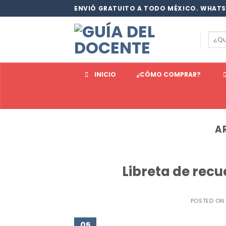
Saltar
ENVIÓ GRATUITO A TODO MÉXICO. WHATS
al
contenido
Busc
por:
INICIO
¿CÓMO COMPRAR?
A
Libreta de rec
POSTED O
05