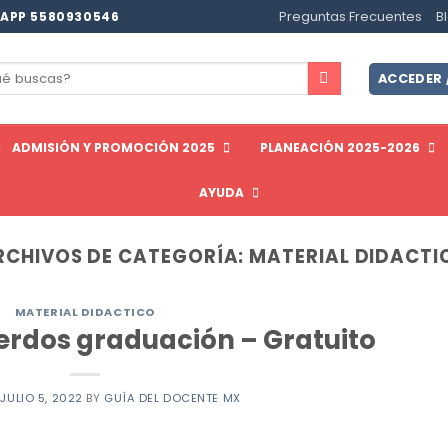
Preguntas Frecuentes
B
APP 5580930546
ar
ACCEDER 
ADMISIÓN Y PROMOCIÓN 2025
PLANEACIÓN 2025-2026
AYUDA
RCHIVOS DE CATEGORÍA:
MATERIAL DIDACTI
MATERIAL DIDACTICO
uerdos graduación – Gratuito
N
JULIO 5, 2022
BY
GUÍA DEL DOCENTE MX