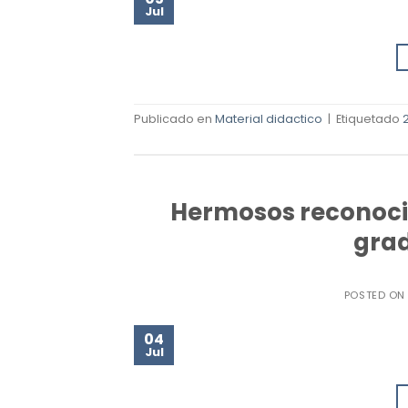
Jul
Publicado en
Material didactico
|
Etiquetado
Hermosos reconoci
grad
POSTED O
04
Jul