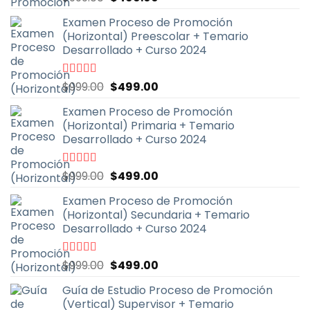
con
4.67
de
precio
precio
5
Examen Proceso de Promoción
original
actual
(Horizontal) Preescolar + Temario
era:
es:
Desarrollado + Curso 2024
$999.00.
$499.00.
El
El
Valorado
$
999.00
$
499.00
con
4.93
de
precio
precio
5
Examen Proceso de Promoción
original
actual
(Horizontal) Primaria + Temario
era:
es:
Desarrollado + Curso 2024
$999.00.
$499.00.
El
El
Valorado
$
999.00
$
499.00
con
4.90
de
precio
precio
5
Examen Proceso de Promoción
original
actual
(Horizontal) Secundaria + Temario
era:
es:
Desarrollado + Curso 2024
$999.00.
$499.00.
El
El
Valorado
$
999.00
$
499.00
con
4.91
de
precio
precio
5
Guía de Estudio Proceso de Promoción
original
actual
(Vertical) Supervisor + Temario
era:
es: