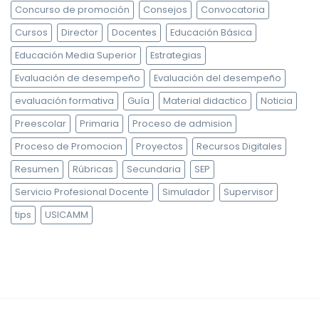
Concurso de promoción
Consejos
Convocatoria
Cursos
Director
Docentes
Educación Básica
Educación Media Superior
Estrategias
Evaluación de desempeño
Evaluación del desempeño
evaluación formativa
Guía
Material didactico
Noticia
Preescolar
Primaria
Proceso de admision
Proceso de Promocion
Proyectos
Recursos Digitales
Resumen
Rúbricas
Secundaria
SEP
Servicio Profesional Docente
Simulador
Supervisor
tips
USICAMM