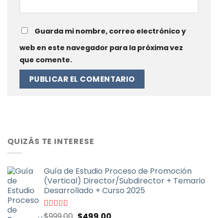
Guarda mi nombre, correo electrónico y
web en este navegador para la próxima vez
que comente.
QUIZÁS TE INTERESE
Guía de Estudio Proceso de Promoción
(Vertical) Director/Subdirector + Temario
Desarrollado + Curso 2025
El
El
Valorado
$
999.00
$
499.00