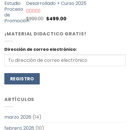
Desarrollado + Curso 2025
$999.00.
$499.00.
El
El
Valorado
$
999.00
$
499.00
con
4.71
de
precio
precio
5
original
actual
¡MATERIAL DIDACTICO GRATIS!
era:
es:
$999.00.
$499.00.
Dirección de correo electrónico:
ARTÍCULOS
marzo 2026
(14)
febrero 2026
(10)