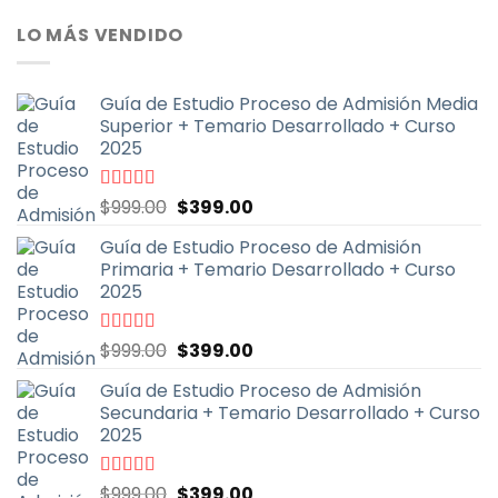
5
original
actual
LO MÁS VENDIDO
era:
es:
$600.00.
$199.00.
Guía de Estudio Proceso de Admisión Media
Superior + Temario Desarrollado + Curso
2025
El
El
Valorado
$
999.00
$
399.00
con
4.70
de
precio
precio
5
Guía de Estudio Proceso de Admisión
original
actual
Primaria + Temario Desarrollado + Curso
era:
es:
2025
$999.00.
$399.00.
El
El
Valorado
$
999.00
$
399.00
con
4.79
de
precio
precio
5
Guía de Estudio Proceso de Admisión
original
actual
Secundaria + Temario Desarrollado + Curso
era:
es:
2025
$999.00.
$399.00.
El
El
Valorado
$
999.00
$
399.00