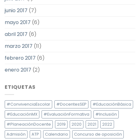
junio 2017
(7)
mayo 2017
(6)
abril 2017
(6)
marzo 2017
(11)
febrero 2017
(6)
enero 2017
(2)
ETIQUETAS
#ConvivenciaEscolar
#DocentesSEP
#EducaciónBásica
#EducaciónMX
#EvaluaciónFormativa
#Inclusión
#PlaneaciónDocente
2019
2020
2021
2022
Admisión
ATP
Calendario
Concurso de oposición