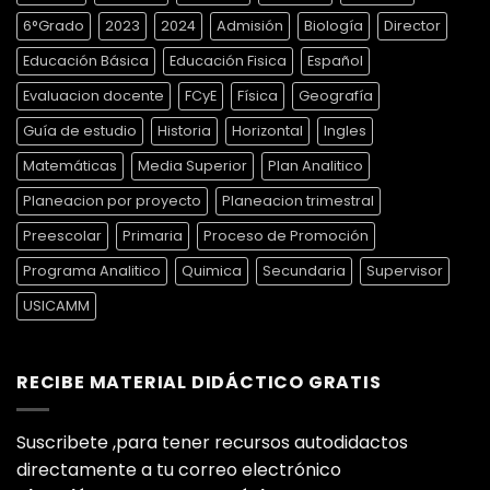
6°Grado
2023
2024
Admisión
Biología
Director
Educación Básica
Educación Fisica
Español
Evaluacion docente
FCyE
Física
Geografía
Guía de estudio
Historia
Horizontal
Ingles
Matemáticas
Media Superior
Plan Analitico
Planeacion por proyecto
Planeacion trimestral
Preescolar
Primaria
Proceso de Promoción
Programa Analitico
Quimica
Secundaria
Supervisor
USICAMM
RECIBE MATERIAL DIDÁCTICO GRATIS
Suscribete ,para tener recursos autodidactos
directamente a tu correo electrónico