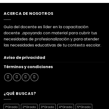
5
original
actual
era:
es:
ACERCA DE NOSOTROS
$900.00.
$399.00.
Guía del docente es líder en la capacitación
docente ,apoyando con material para cubrir tus
necesidades de profesionalización y para atender
las necesidades educativas de tu contexto escolar.
Aviso de privacidad
Términos y condiciones
¿QUÉ BUSCAS?
1°Grado
2°Grado
3°Grado
4°Grado
5°Grado