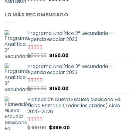
con
4.70
de
precio
precio
5
original
actual
LO MÁS RECOMENDADO
era:
es:
$999.00.
$399.00.
Programa Analítico 2° Secundaria +
Agenda escolar 2023
El
El
Valorado
$
500.00
$
150.00
con
5.00
de
precio
precio
5
Programa Analítico 3° Secundaria +
original
actual
Agenda escolar 2023
era:
es:
$500.00.
$150.00.
El
El
Valorado
$
500.00
$
150.00
con
5.00
de
precio
precio
5
Planeación Nueva Escuela Mexicana Ed.
original
actual
Fisica Primaria (Todos los grados) ciclo
era:
es:
2025-2026
$500.00.
$150.00.
El
El
Valorado
$
900.00
$
399.00
con
5.00
de
precio
precio