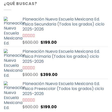
¿QUÉ BUSCAS?
Planeación Nueva Escuela Mexicana Ed.
Fisica Secundaria (Todos los grados) ciclo
2025-2026
El
El
Valorado
$
600.00
$
199.00
con
4.67
de
precio
precio
5
Planeación Nueva Escuela Mexicana Ed.
original
actual
Fisica Primaria (Todos los grados) ciclo
era:
es:
2025-2026
$600.00.
$199.00.
El
El
Valorado
$
900.00
$
399.00
con
5.00
de
precio
precio
5
Planeación Nueva Escuela Mexicana Ed.
original
actual
Fisica Preescolar (Todos los grados) ciclo
era:
es:
2025-2026
$900.00.
$399.00.
El
El
Valorado
$
600.00
$
199.00
con
4.67
de
precio
precio