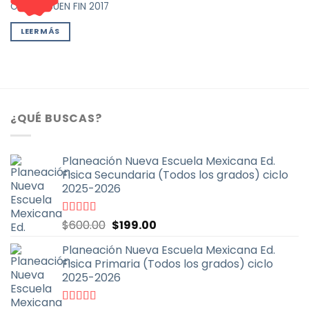
OFERTA BUEN FIN 2017
LEER MÁS
¿QUÉ BUSCAS?
Planeación Nueva Escuela Mexicana Ed.
Fisica Secundaria (Todos los grados) ciclo
2025-2026
El
El
Valorado
$
600.00
$
199.00
con
4.67
de
precio
precio
5
Planeación Nueva Escuela Mexicana Ed.
original
actual
Fisica Primaria (Todos los grados) ciclo
era:
es:
2025-2026
$600.00.
$199.00.