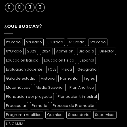
¿QUÉ BUSCAS?
1°Grado
2°Grado
3°Grado
4°Grado
5°Grado
6°Grado
2023
2024
Admisión
Biología
Director
Educación Básica
Educación Fisica
Español
Evaluacion docente
FCyE
Física
Geografía
Guía de estudio
Historia
Horizontal
Ingles
Matemáticas
Media Superior
Plan Analitico
Planeacion por proyecto
Planeacion trimestral
Preescolar
Primaria
Proceso de Promoción
Programa Analitico
Quimica
Secundaria
Supervisor
USICAMM