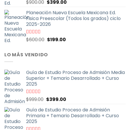
El
El
Valorado
$
900.00
$
399.00
con
5.00
de
precio
precio
5
Planeación Nueva Escuela Mexicana Ed.
original
actual
Fisica Preescolar (Todos los grados) ciclo
era:
es:
2025-2026
$900.00.
$399.00.
El
El
Valorado
$
600.00
$
199.00
con
4.67
de
precio
precio
5
original
actual
LO MÁS VENDIDO
era:
es:
$600.00.
$199.00.
Guía de Estudio Proceso de Admisión Media
Superior + Temario Desarrollado + Curso
2025
El
El
Valorado
$
999.00
$
399.00
con
4.70
de
precio
precio
5
Guía de Estudio Proceso de Admisión
original
actual
Primaria + Temario Desarrollado + Curso
era:
es:
2025
$999.00.
$399.00.