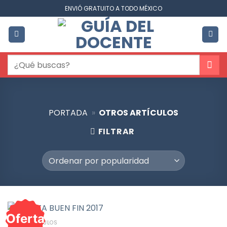
Saltar
ENVIÓ GRATUITO A TODO MÉXICO
al
contenido
Buscar
por:
PORTADA
»
OTROS ARTÍCULOS
FILTRAR
Oferta
OTROS ARTÍCULOS