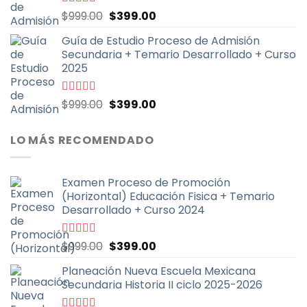
El
El
Valorado
$
999.00
$
399.00
con
4.79
de
precio
precio
5
Guía de Estudio Proceso de Admisión
original
actual
Secundaria + Temario Desarrollado + Curso
era:
es:
2025
$999.00.
$399.00.
El
El
Valorado
$
999.00
$
399.00
con
4.70
de
precio
precio
5
original
actual
LO MÁS RECOMENDADO
era:
es:
$999.00.
$399.00.
Examen Proceso de Promoción
(Horizontal) Educación Fisica + Temario
Desarrollado + Curso 2024
El
El
Valorado
$
999.00
$
399.00
con
5.00
de
precio
precio
5
Planeación Nueva Escuela Mexicana
original
actual
Secundaria Historia II ciclo 2025-2026
era:
es:
$999.00.
$399.00.