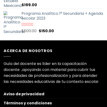
Valorado
$
199.00
con
5.00
de
5
Programa Analítico 1° Secundaria + Agenda
escolar 2023
El
El
Valorado
$
500.00
$
150.00
con
5.00
de
precio
precio
5
original
actual
era:
es:
ACERCA DE NOSOTROS
$500.00.
$150.00.
Guía del docente es líder en la capacitación
docente ,apoyando con material para cubrir tus
necesidades de profesionalización y para atender
las necesidades educativas de tu contexto escolar.
Aviso de privacidad
Términos y condiciones