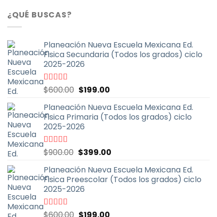
¿QUÉ BUSCAS?
Planeación Nueva Escuela Mexicana Ed.
Fisica Secundaria (Todos los grados) ciclo
2025-2026
El
El
Valorado
$
600.00
$
199.00
con
4.67
de
precio
precio
5
Planeación Nueva Escuela Mexicana Ed.
original
actual
Fisica Primaria (Todos los grados) ciclo
era:
es:
2025-2026
$600.00.
$199.00.
El
El
Valorado
$
900.00
$
399.00
con
5.00
de
precio
precio
5
Planeación Nueva Escuela Mexicana Ed.
original
actual
Fisica Preescolar (Todos los grados) ciclo
era:
es:
2025-2026
$900.00.
$399.00.
El
El
Valorado
$
600.00
$
199.00