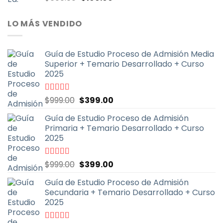
con
4.67
de
precio
precio
5
original
actual
LO MÁS VENDIDO
era:
es:
$600.00.
$199.00.
Guía de Estudio Proceso de Admisión Media
Superior + Temario Desarrollado + Curso
2025
El
El
Valorado
$
999.00
$
399.00
con
4.70
de
precio
precio
5
Guía de Estudio Proceso de Admisión
original
actual
Primaria + Temario Desarrollado + Curso
era:
es:
2025
$999.00.
$399.00.
El
El
Valorado
$
999.00
$
399.00
con
4.79
de
precio
precio
5
Guía de Estudio Proceso de Admisión
original
actual
Secundaria + Temario Desarrollado + Curso
era:
es:
2025
$999.00.
$399.00.